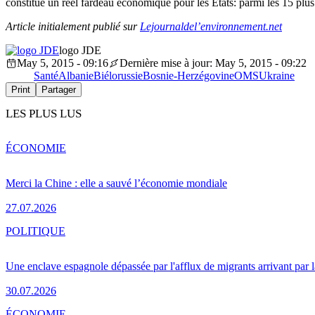
constitue un réel fardeau économique pour les États: parmi les 15 plus
Article initialement publié sur
Lejournaldel’environnement.net
logo JDE
May 5, 2015 - 09:16
Dernière mise à jour: May 5, 2015 - 09:22
Santé
Albanie
Biélorussie
Bosnie-Herzégovine
OMS
Ukraine
Print
Partager
LES PLUS LUS
ÉCONOMIE
Merci la Chine : elle a sauvé l’économie mondiale
27.07.2026
POLITIQUE
Une enclave espagnole dépassée par l'afflux de migrants arrivant par 
30.07.2026
ÉCONOMIE