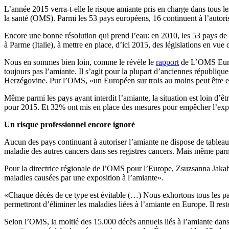
L’année 2015 verra-t-elle le risque amiante pris en charge dans tous l
la santé (OMS). Parmi les 53 pays européens, 16 continuent à l’autoris
Encore une bonne résolution qui prend l’eau: en 2010, les 53 pays de 
à Parme (Italie), à mettre en place, d’ici 2015, des législations en vue
Nous en sommes bien loin, comme le révèle le
rapport
de L’OMS Europe
toujours pas l’amiante. Il s’agit pour la plupart d’anciennes républiqu
Herzégovine. Pur l’OMS, «un Européen sur trois au moins peut être ex
Même parmi les pays ayant interdit l’amiante, la situation est loin d’ê
pour 2015. Et 32% ont mis en place des mesures pour empêcher l’exposi
Un risque professionnel encore ignoré
Aucun des pays continuant à autoriser l’amiante ne dispose de tableau
maladie des autres cancers dans ses registres cancers. Mais même par
Pour la directrice régionale de l’OMS pour l’Europe, Zsuzsanna Jakab
maladies causées par une exposition à l’amiante».
«Chaque décès de ce type est évitable (…) Nous exhortons tous les pays
permettront d’éliminer les maladies liées à l’amiante en Europe. Il re
Selon l’OMS, la moitié des 15.000 décès annuels liés à l’amiante dans