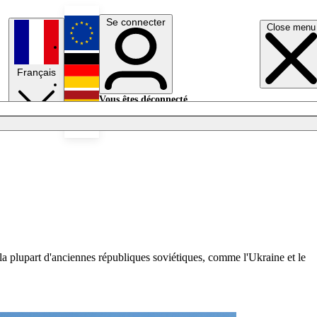
Se connecter
Close menu
English
Français
Deutsch
Vous êtes déconnecté.
Se connecter
Español
Lumières éteintes
 la plupart d'anciennes républiques soviétiques, comme l'Ukraine et le