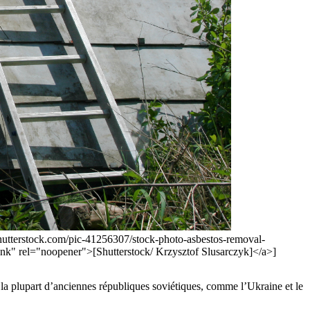
.shutterstock.com/pic-41256307/stock-photo-asbestos-removal-
nk" rel="noopener">[Shutterstock/ Krzysztof Slusarczyk]</a>]
r la plupart d’anciennes républiques soviétiques, comme l’Ukraine et le