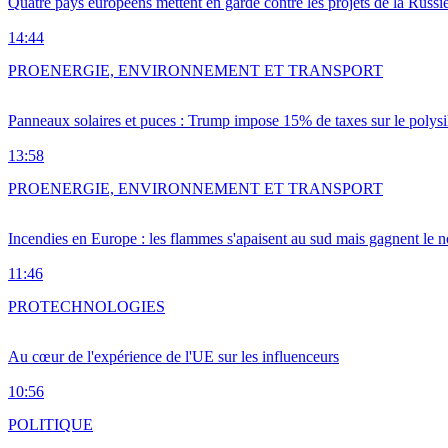
Quatre pays européens mettent en garde contre les projets de la Russi
14:44
PRO
ENERGIE, ENVIRONNEMENT ET TRANSPORT
Panneaux solaires et puces : Trump impose 15% de taxes sur le polysi
13:58
PRO
ENERGIE, ENVIRONNEMENT ET TRANSPORT
Incendies en Europe : les flammes s'apaisent au sud mais gagnent le n
11:46
PRO
TECHNOLOGIES
Au cœur de l'expérience de l'UE sur les influenceurs
10:56
POLITIQUE