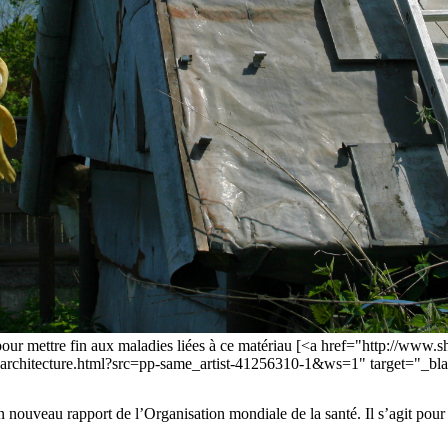
 pour mettre fin aux maladies liées à ce matériau [<a href="http://www
-architecture.html?src=pp-same_artist-41256310-1&ws=1" target="_bla
n nouveau rapport de l’Organisation mondiale de la santé. Il s’agit pou