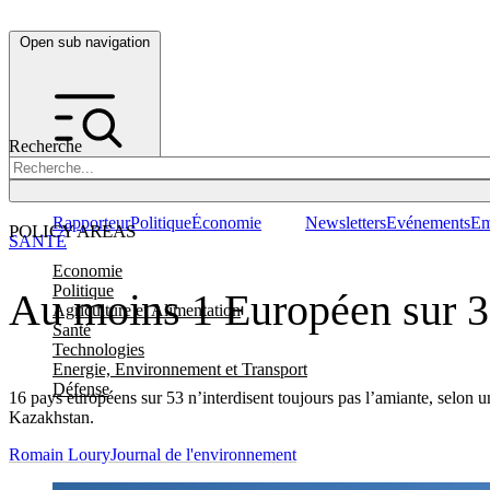
Open sub navigation
Recherche
Rapporteur
Politique
Économie
Newsletters
Evénements
Em
POLICY AREAS
SANTÉ
Economie
Politique
Au moins 1 Européen sur 3 
Agriculture et Alimentation
Santé
Technologies
Energie, Environnement et Transport
Défense
16 pays européens sur 53 n’interdisent toujours pas l’amiante, selon u
Kazakhstan.
Romain Loury
Journal de l'environnement