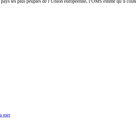
 pays les plus peuplés de l’Union européenne, l’OMS estime qu’il coûte 
la mer