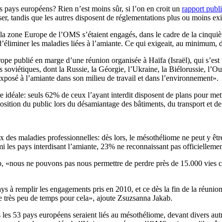
es pays européens? Rien n’est moins sûr, si l’on en croit un
rapport publi
er, tandis que les autres disposent de réglementations plus ou moins ex
la zone Europe de l’OMS s’étaient engagés, dans le cadre de la cinquièm
 d’éliminer les maladies liées à l’amiante. Ce qui exigeait, au minimum, 
 publié en marge d’une réunion organisée à Haïfa (Israël), qui s’est t
es soviétiques, dont la Russie, la Géorgie, l’Ukraine, la Biélorussie, l’
posé à l’amiante dans son milieu de travail et dans l’environnement».
tre idéale: seuls 62% de ceux l’ayant interdit disposent de plans pour met
tion du public lors du désamiantage des bâtiments, du transport et de 
x des maladies professionnelles: dès lors, le mésothéliome ne peut y êtr
mi les pays interdisant l’amiante, 23% ne reconnaissant pas officielle
, «nous ne pouvons pas nous permettre de perdre près de 15.000 vies ch
 à remplir les engagements pris en 2010, et ce dès la fin de la réunion d
ste très peu de temps pour cela», ajoute Zsuzsanna Jakab.
 les 53 pays européens seraient liés au mésothéliome, devant divers aut