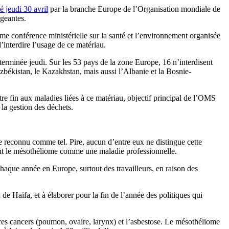
é jeudi 30 avril
par la branche Europe de l’Organisation mondiale de
igeantes.
e conférence ministérielle sur la santé et l’environnement organisée
d’interdire l’usage de ce matériau.
erminée jeudi. Sur les 53 pays de la zone Europe, 16 n’interdisent
Ouzbékistan, le Kazakhstan, mais aussi l’Albanie et la Bosnie-
tre fin aux maladies liées à ce matériau, objectif principal de l’OMS
la gestion des déchets.
e reconnu comme tel. Pire, aucun d’entre eux ne distingue cette
ment le mésothéliome comme une maladie professionnelle.
aque année en Europe, surtout des travailleurs, en raison des
e Haïfa, et à élaborer pour la fin de l’année des politiques qui
res cancers (poumon, ovaire, larynx) et l’asbestose. Le mésothéliome