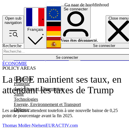
Ga naar de hoofdinhoud
Se connecter
Open sub
Close menu
English
navigation
Français
Deutsch
Vous êtes déconnecté.
Recherche
Se connecter
Español
Lumières éteintes
Se connecter
Rapporteur
Politique
Économie
Newsletters
Evénements
Em
ÉCONOMIE
POLICY AREAS
La BCE maintient ses taux, en
Economie
Politique
attendant les taxes de Trump
Agriculture et Alimentation
Santé
Technologies
Energie, Environnement et Transport
Défense
Les analystes s'attendent toutefois à une nouvelle baisse de 0,25
point de pourcentage avant la fin 2025.
Thomas Moller-Nielsen
EURACTIV.com