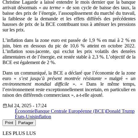
Christine Lagarde a laissé entendre le mois dernier que la banque
arrivait désormais «
au terme
» de son cycle de baisse des taux, la
baisse des prix de l’énergie, l’assouplissement du marché du travail,
la faiblesse de la demande et les effets différés des précédentes
hausses de prix de la BCE contribuant tous à atténuer les pressions
sur les prix.
L’inflation dans la zone euro est passée de 1,9 % en mai à 2 % en
juin, bien en dessous du pic de 10,6 % atteint en octobre 2022.
L’inflation sous-jacente, qui exclut les prix volatils des denrées
alimentaires et de l’énergie, est restée stable à 2,3 %. L’objectif de la
BCE est également de 2 %.
Dans un communiqué, la BCE a déclaré que l’économie de la zone
euro «
s’est jusqu’à présent montrée résistante
» malgré «
un
environnement mondial difficile
». « Dans le même temps,
l’environnement reste exceptionnellement incertain, en particulier en
raison des différends commerciaux », a-t-elle ajouté.
Jul 24, 2025 - 17:24
Économie
Banque Centrale Européenne (BCE)
Donald Trump
États-Unis
inflation
Print
Partager
LES PLUS LUS