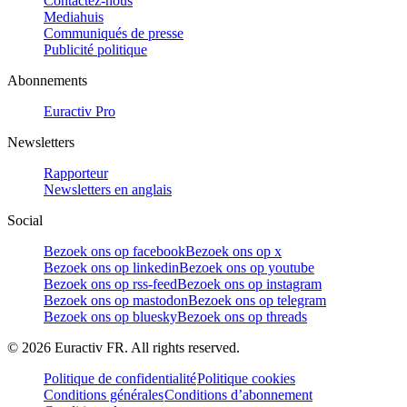
Contactez-nous
Mediahuis
Communiqués de presse
Publicité politique
Abonnements
Euractiv Pro
Newsletters
Rapporteur
Newsletters en anglais
Social
Bezoek ons op facebook
Bezoek ons op x
Bezoek ons op linkedin
Bezoek ons op youtube
Bezoek ons op rss-feed
Bezoek ons op instagram
Bezoek ons op mastodon
Bezoek ons op telegram
Bezoek ons op bluesky
Bezoek ons op threads
©
2026
Euractiv FR. All rights reserved.
Politique de confidentialité
Politique cookies
Conditions générales
Conditions d’abonnement