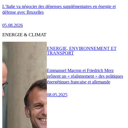
L’Italie va négocier des dépenses supplémentaires en énergie et
défense avec Bruxelles
05.08.2026
ENERGIE & CLIMAT
ENERGIE, ENVIRONNEMENT ET
TRANSPORT
Emmanuel Macron et Friedrich Merz
prônent un « réalignement » des politiques
énergétiques française et allemande
08.05.2025