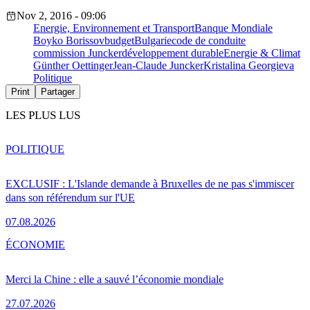
Nov 2, 2016 - 09:06
Energie, Environnement et Transport
Banque Mondiale
Boyko Borissov
budget
Bulgarie
code de conduite
commission Juncker
développement durable
Energie & Climat
Günther Oettinger
Jean-Claude Juncker
Kristalina Georgieva
Politique
Print
Partager
LES PLUS LUS
POLITIQUE
EXCLUSIF : L'Islande demande à Bruxelles de ne pas s'immiscer
dans son référendum sur l'UE
07.08.2026
ÉCONOMIE
Merci la Chine : elle a sauvé l’économie mondiale
27.07.2026