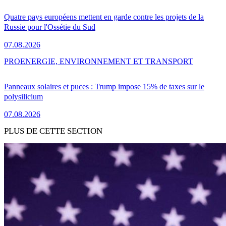
Quatre pays européens mettent en garde contre les projets de la
Russie pour l'Ossétie du Sud
07.08.2026
PRO
ENERGIE, ENVIRONNEMENT ET TRANSPORT
Panneaux solaires et puces : Trump impose 15% de taxes sur le
polysilicium
07.08.2026
PLUS DE CETTE SECTION