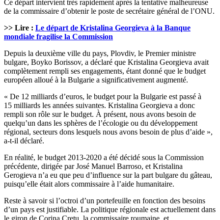
Ce départ intervient très rapidement après la tentative malheureuse
de la commissaire d’obtenir le poste de secrétaire général de l’ONU.
>> Lire :
Le départ de Kristalina Georgieva à la Banque
mondiale fragilise la Commission
Depuis la deuxième ville du pays, Plovdiv, le Premier ministre
bulgare, Boyko Borissov, a déclaré que Kristalina Georgieva avait
complètement rempli ses engagements, étant donné que le budget
européen alloué à la Bulgarie a significativement augmenté.
« De 12 milliards d’euros, le budget pour la Bulgarie est passé à
15 milliards les années suivantes. Kristalina Georgieva a donc
rempli son rôle sur le budget. À présent, nous avons besoin de
quelqu’un dans les sphères de l’écologie ou du développement
régional, secteurs dons lesquels nous avons besoin de plus d’aide »,
a-t-il déclaré.
En réalité, le budget 2013-2020 a été décidé sous la Commission
précédente, dirigée par José Manuel Barroso, et Kristalina
Gerogieva n’a eu que peu d’influence sur la part bulgare du gâteau,
puisqu’elle était alors commissaire à l’aide humanitaire.
Reste à savoir si l’octroi d’un portefeuille en fonction des besoins
d’un pays est justifiable. La politique régionale est actuellement dans
le giron de Corina Crețu, la commissaire roumaine, et