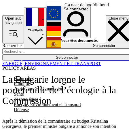
Ga naar de hoofdinhoud
Se connecter
Open sub
Close menu
English
navigation
Français
Deutsch
Vous êtes déconnecté.
Recherche
Se connecter
Español
Lumières éteintes
Se connecter
Rapporteur
Politique
Économie
Newsletters
Evénements
Em
ENERGIE, ENVIRONNEMENT ET TRANSPORT
POLICY AREAS
La Bulgarie lorgne le
Economie
Politique
portefeuille de l’écologie à la
Agriculture et Alimentation
Santé
Commission
Technologies
Energie, Environnement et Transport
Défense
Après la démission de la commissaire au budget Kristalina
Georgieva, le premier ministre bulgare a annoncé son intention