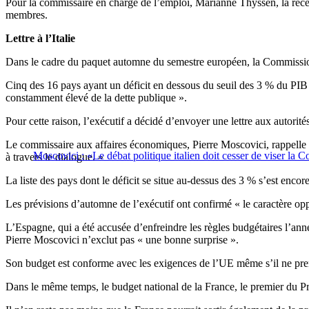
Pour la commissaire en charge de l’emploi, Marianne Thyssen, la réc
membres.
Lettre à l’Italie
Dans le cadre du paquet automne du semestre européen, la Commission 
Cinq des 16 pays ayant un déficit en dessous du seuil des 3 % du PIB 
constamment élevé de la dette publique ».
Pour cette raison, l’exécutif a décidé d’envoyer une lettre aux autorité
Le commissaire aux affaires économiques, Pierre Moscovici, rappelle q
Moscovici : «Le débat politique italien doit cesser de viser la
à travers le dialogue. »
La liste des pays dont le déficit se situe au-dessus des 3 % s’est enc
Les prévisions d’automne de l’exécutif ont confirmé « le caractère op
L’Espagne, qui a été accusée d’enfreindre les règles budgétaires l’anné
Pierre Moscovici n’exclut pas « une bonne surprise ».
Son budget est conforme avec les exigences de l’UE même s’il ne pren
Dans le même temps, le budget national de la France, le premier du 