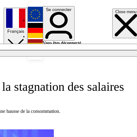
Se connecter
Close menu
English
Français
Deutsch
Vous êtes déconnecté.
Se connecter
Español
Lumières éteintes
a stagnation des salaires
r une hausse de la consommation.