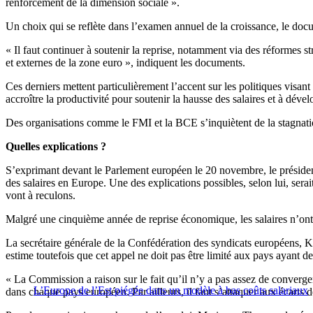
renforcement de la dimension sociale ».
Un choix qui se reflète dans l’examen annuel de la croissance, le docu
« Il faut continuer à soutenir la reprise, notamment via des réformes str
et externes de la zone euro », indiquent les documents.
Ces derniers mettent particulièrement l’accent sur les politiques visan
accroître la productivité pour soutenir la hausse des salaires et à dév
Des organisations comme le FMI et la BCE s’inquiètent de la stagnati
Quelles explications ?
S’exprimant devant le Parlement européen le 20 novembre, le présiden
des salaires en Europe. Une des explications possibles, selon lui, serait
vont à reculons.
Malgré une cinquième année de reprise économique, les salaires n’ont 
La secrétaire générale de la Confédération des syndicats européens, Ka
estime toutefois que cet appel ne doit pas être limité aux pays ayant d
« La Commission a raison sur le fait qu’il n’y a pas assez de converge
L’Europe de l’Est piégée dans un modèle à bas coûts salariaux
dans chaque pays européen. Par ailleurs, il faut s’attaquer aux écarts de 