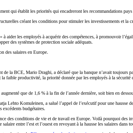
ment qui établit les priorités qui encadreront les recommandations pays
ucturelles créant les conditions pour stimuler les investissements et la c
t « à aider les employés à acquérir des compétences, à promouvoir l’égali
elopper des systèmes de protection sociale adéquats.
on des salaires en Europe.
t de la BCE, Mario Draghi, a déclaré que la banque n’avait toujours pa
 la faible productivité, la priorité donnée par les employés à la sécurité 
augmenté que de 1,6 % à la fin de l’année dernière, soit bien en desso
tja Lehto Komuleinen, a salué l’appel de l’exécutif pour une hausse des 
es excédents budgétaires.
nce des conditions de vie et de travail en Europe. Voilà pourquoi des in
salaire entre l’est et l’ouest en revoyant à la hausse les salaires dans to