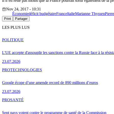
Il n’en reste pas moins que la France pourrait sortir également de la 
Nov 24, 2017 - 10:31
Économie
déficit budgétaire
France
Italie
Marianne Thyssen
Pierr
Print
Partager
LES PLUS LUS
POLITIQUE
L'UE accepte d'assouplir les sanctions contre la Russie face à la résis
23.07.2026
PRO
TECHNOLOGIES
Google écope d’une amende record de 890 millions d’euros
23.07.2026
PRO
SANTÉ
Sept pays votent contre le programme de santé de la Commission