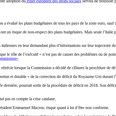
ente adoption du
Pilier européen des droits sociaux
servira de boussole p
a évalué les plans budgétaires de tous les pays de la zone euro, sauf 
ont un risque de non-respect des plans budgétaires. Mais seule l’Italie
s italiennes en leur demandant plus d’informations sur leur trajectoire de
ue le rôle de l’exécutif « n’est pas de causer des problèmes ou de point
 Commission»
ore rétrécie lorsque la Commission a décidé de clôturer la procédure de 
portun et durable » de la correction du déficit du Royaume-Uni durant l
e dernière, pourrait sortir de la procédure de déficit en 2018. Son défici
d pas en compte la crise catalane.
Président Emmanuel Macron, risque quant à lui d’être non conforme.