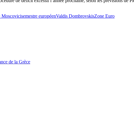
procédure de déficit excessif l’année prochaine, selon les prévisions de
e Moscovici
semestre européen
Valdis Dombrovskis
Zone Euro
tance de la Grèce