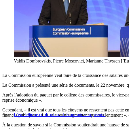
Valdis Dombrovskis, Pierre Moscovici, Marianne Thyssen [[E
La Commission européenne veut faire de la croissance des salaires une
La Commission a présenté une série de documents, le 22 novembre, qui
Après l’adoption du paquet par le collège des commissaires, le vice-pr
reprise économique ».
Cependant, « il est vrai que tous les citoyens ne ressentent pas cette
L’embellie se confirme sur l’économie européenne
finances publiques. « Les salaires n’augmentent que très lentement »
À la question de savoir si la Commission soutiendrait une hausse de sa