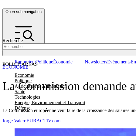
Open sub navigation
Recherche
Rapporteur
Politique
Économie
Newsletters
Evénements
Em
POLICY AREAS
ÉCONOMIE
Economie
Politique
La Commission demande aux 
Agriculture et Alimentation
Santé
Technologies
Energie, Environnement et Transport
Défense
La Commission européenne veut faire de la croissance des salaires une
Jorge Valero
EURACTIV.com