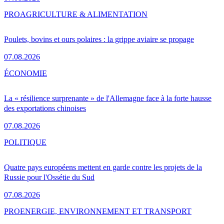
PRO
AGRICULTURE & ALIMENTATION
Poulets, bovins et ours polaires : la grippe aviaire se propage
07.08.2026
ÉCONOMIE
La « résilience surprenante » de l'Allemagne face à la forte hausse
des exportations chinoises
07.08.2026
POLITIQUE
Quatre pays européens mettent en garde contre les projets de la
Russie pour l'Ossétie du Sud
07.08.2026
PRO
ENERGIE, ENVIRONNEMENT ET TRANSPORT