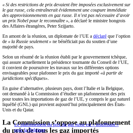
« Si des restrictions de prix devaient être imposées exclusivement sur
le gaz russe, cela entraînerait évidemment une coupure immédiate
des approvisionnements en gaz russe. Il n’est pas nécessaire d’avoir
un prix Nobel pour le reconnaître »
, a déclaré le ministre hongrois
des Affaires étrangères, Peter Szijjarto.
En amont de la réunion, un diplomate de l’UE a
déclaré
que l’option
de
« la Russie seulement »
ne bénéficiait pas du soutien d’une
majorité de pays.
Selon un résumé de la réunion établi par le gouvernement tchèque,
qui assure actuellement la présidence tournante du Conseil de l’UE,
il convient de poursuivre les travaux sur les différentes options
envisageables pour plafonner le prix du gaz importé
«à partir de
juridictions spécifiques»
.
En guise d’alternative, plusieurs pays, dont l’Italie et la Belgique,
ont demandé à la Commission d’étudier un plafonnement des prix
pour toutes les importations de gaz de l’UE, y compris le gaz naturel
liquéfié (GNL) qui provient aujourd’hui principalement des États-
Unis et du Qatar.
La Commission s’oppose au plafonnement
Le plafonnement du prix du gaz russe est « insuffisant »
du prix de tous les gaz importés
pour la Belgique