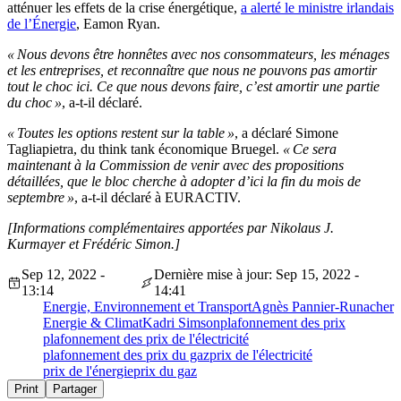
atténuer les effets de la crise énergétique,
a alerté le ministre irlandais
de l’Énergie
, Eamon Ryan.
« Nous devons être honnêtes avec nos consommateurs, les ménages
et les entreprises, et reconnaître que nous ne pouvons pas amortir
tout le choc ici. Ce que nous devons faire, c’est amortir une partie
du choc »
, a-t-il déclaré.
« Toutes les options restent sur la table »
, a déclaré Simone
Tagliapietra, du think tank économique Bruegel.
« Ce sera
maintenant à la Commission de venir avec des propositions
détaillées, que le bloc cherche à adopter d’ici la fin du mois de
septembre »
, a-t-il déclaré à EURACTIV.
[Informations complémentaires apportées par Nikolaus J.
Kurmayer et Frédéric Simon.]
Sep 12, 2022 -
Dernière mise à jour: Sep 15, 2022 -
13:14
14:41
Energie, Environnement et Transport
Agnès Pannier-Runacher
Energie & Climat
Kadri Simson
plafonnement des prix
plafonnement des prix de l'électricité
plafonnement des prix du gaz
prix de l'électricité
prix de l'énergie
prix du gaz
Print
Partager