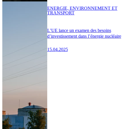
ENERGIE, ENVIRONNEMENT ET
TRANSPORT
L’UE lance un examen des besoins
d’investissement dans l’énergie nucléaire
15.04.2025