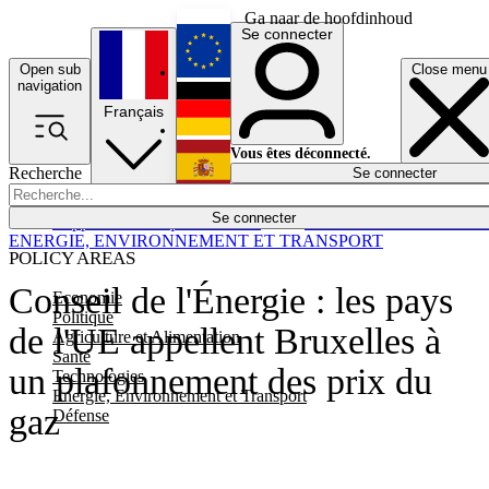
Ga naar de hoofdinhoud
Se connecter
Open sub
Close menu
English
navigation
Français
Deutsch
Vous êtes déconnecté.
Recherche
Se connecter
Español
Lumières éteintes
Se connecter
Rapporteur
Politique
Économie
Newsletters
Evénements
Em
ENERGIE, ENVIRONNEMENT ET TRANSPORT
POLICY AREAS
Conseil de l'Énergie : les pays
Economie
Politique
de l'UE appellent Bruxelles à
Agriculture et Alimentation
Santé
un plafonnement des prix du
Technologies
Energie, Environnement et Transport
gaz
Défense