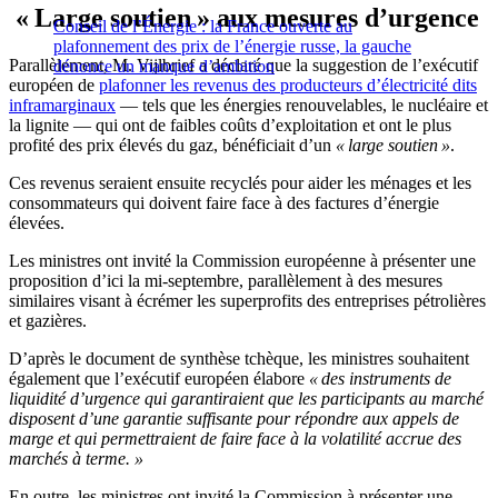
« Large soutien » aux mesures d’urgence
Conseil de l’Énergie : la France ouverte au
plafonnement des prix de l’énergie russe, la gauche
Parallèlement, M. Vijlbrief a déclaré que la suggestion de l’exécutif
dénonce un manque d’ambition
européen de
plafonner les revenus des producteurs d’électricité dits
inframarginaux
— tels que les énergies renouvelables, le nucléaire et
la lignite — qui ont de faibles coûts d’exploitation et ont le plus
profité des prix élevés du gaz, bénéficiait d’un
« large soutien »
.
Ces revenus seraient ensuite recyclés pour aider les ménages et les
consommateurs qui doivent faire face à des factures d’énergie
élevées.
Les ministres ont invité la Commission européenne à présenter une
proposition d’ici la mi-septembre, parallèlement à des mesures
similaires visant à écrémer les superprofits des entreprises pétrolières
et gazières.
D’après le document de synthèse tchèque, les ministres souhaitent
également que l’exécutif européen élabore
« des instruments de
liquidité d’urgence qui garantiraient que les participants au marché
disposent d’une garantie suffisante pour répondre aux appels de
marge et qui permettraient de faire face à la volatilité accrue des
marchés à terme. »
En outre, les ministres ont invité la Commission à présenter une