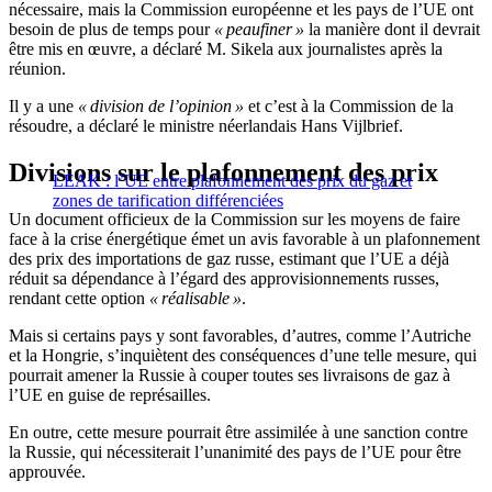
nécessaire, mais la Commission européenne et les pays de l’UE ont
besoin de plus de temps pour
« peaufiner »
la manière dont il devrait
être mis en œuvre, a déclaré M. Sikela aux journalistes après la
réunion.
Il y a une
« division de l’opinion »
et c’est à la Commission de la
résoudre, a déclaré le ministre néerlandais Hans Vijlbrief.
Divisions sur le plafonnement des prix
LEAK : l’UE entre plafonnement des prix du gaz et
zones de tarification différenciées
Un document officieux de la Commission sur les moyens de faire
face à la crise énergétique émet un avis favorable à un plafonnement
des prix des importations de gaz russe, estimant que l’UE a déjà
réduit sa dépendance à l’égard des approvisionnements russes,
rendant cette option
« réalisable »
.
Mais si certains pays y sont favorables, d’autres, comme l’Autriche
et la Hongrie, s’inquiètent des conséquences d’une telle mesure, qui
pourrait amener la Russie à couper toutes ses livraisons de gaz à
l’UE en guise de représailles.
En outre, cette mesure pourrait être assimilée à une sanction contre
la Russie, qui nécessiterait l’unanimité des pays de l’UE pour être
approuvée.