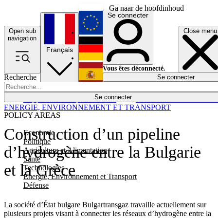
Ga naar de hoofdinhoud
Se connecter
Open sub
Close menu
English
navigation
Français
Deutsch
Vous êtes déconnecté.
Recherche
Se connecter
Español
Lumières éteintes
Se connecter
Rapporteur
Politique
Économie
Newsletters
Evénements
Em
ENERGIE, ENVIRONNEMENT ET TRANSPORT
POLICY AREAS
Construction d’un pipeline
Economie
Politique
d’hydrogène entre la Bulgarie
Agriculture et Alimentation
Santé
et la Grèce
Technologies
Energie, Environnement et Transport
Défense
La société d’État bulgare Bulgartransgaz travaille actuellement sur
plusieurs projets visant à connecter les réseaux d’hydrogène entre la