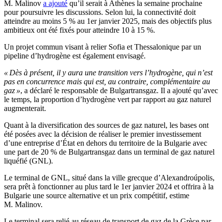
M. Malinov
a ajouté
qu’il serait à Athènes la semaine prochaine
pour poursuivre les discussions. Selon lui, la connectivité doit
atteindre au moins 5 % au 1er janvier 2025, mais des objectifs plus
ambitieux ont été fixés pour atteindre 10 à 15 %.
Un projet commun visant à relier Sofia et Thessalonique par un
pipeline d’hydrogène est également envisagé.
« Dès à présent, il y aura une transition vers l’hydrogène, qui n’est
pas en concurrence mais qui est, au contraire, complémentaire au
gaz »
, a déclaré le responsable de Bulgartransgaz. Il a ajouté qu’avec
le temps, la proportion d’hydrogène vert par rapport au gaz naturel
augmenterait.
Quant à la diversification des sources de gaz naturel, les bases ont
été posées avec la décision de réaliser le premier investissement
d’une entreprise d’État en dehors du territoire de la Bulgarie avec
une part de 20 % de Bulgartransgaz dans un terminal de gaz naturel
liquéfié (GNL).
Le terminal de GNL, situé dans la ville grecque d’Alexandroúpolis,
sera prêt à fonctionner au plus tard le 1er janvier 2024 et offrira à la
Bulgarie une source alternative et un prix compétitif, estime
M. Malinov.
Le terminal sera relié au réseau de transport de gaz de la Grèce par