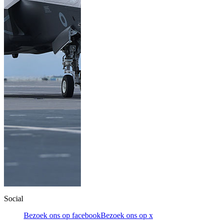
Social
Bezoek ons op facebook
Bezoek ons op x