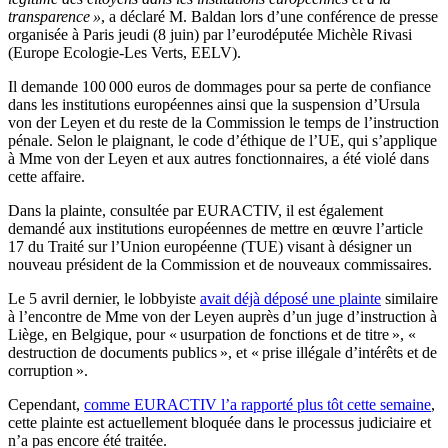
transparence »
, a déclaré M. Baldan lors d’une conférence de presse
organisée à Paris jeudi (8 juin) par l’eurodéputée Michèle Rivasi
(Europe Ecologie-Les Verts, EELV).
Il demande 100 000 euros de dommages pour sa perte de confiance
dans les institutions européennes ainsi que la suspension d’Ursula
von der Leyen et du reste de la Commission le temps de l’instruction
pénale. Selon le plaignant, le code d’éthique de l’UE, qui s’applique
à Mme von der Leyen et aux autres fonctionnaires, a été violé dans
cette affaire.
Dans la plainte, consultée par EURACTIV, il est également
demandé aux institutions européennes de mettre en œuvre l’article
17 du Traité sur l’Union européenne (TUE) visant à désigner un
nouveau président de la Commission et de nouveaux commissaires.
Le 5 avril dernier, le lobbyiste
avait déjà déposé une plainte
similaire
à l’encontre de Mme von der Leyen auprès d’un juge d’instruction à
Liège, en Belgique, pour « usurpation de fonctions et de titre », «
destruction de documents publics », et « prise illégale d’intérêts et de
corruption ».
Cependant,
comme EURACTIV l’a rapporté plus tôt cette semaine
,
cette plainte est actuellement bloquée dans le processus judiciaire et
n’a pas encore été traitée.