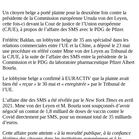
Un citoyen belge a porté plainte pour la deuxième fois contre la
présidente de la Commission européenne Ursula von der Leyen,
cette fois-ci devant la Cour de justice de l’Union européenne
(CJUE), à propos de l’affaire des SMS avec le PDG de Pfizer.
Frédéric Baldan, un lobbyiste belge de 35 ans spécialisé dans les
relations commerciales entre l’UE et la Chine, a déposé le 23 mai
une procédure en référé contre Mme von der Leyen au Tribunal de
la CJUE, à la suite de l’affaire des SMS entre la présidente de la
Commission et le PDG du laboratoire pharmaceutique Pfizer Albert
Bourla.
Le lobbyiste belge a confirmé à EURACTIV que la plainte avait
bien été
« reçue »
le 30 mai et
« enregistrée »
par le Tribunal de
l’UE.
L’affaire dite des SMS a été révélée par le
New York Times
en avril
2021. Mme von der Leyen et M. Bourla sont soupçonnés d’avoir
négocié un contrat de 1,8 milliard de doses de vaccin contre le
Covid directement par SMS, pour un montant total de 35 milliards
d’euros.
Cette affaire porte atteinte
« à la moralité publique, à la confiance
légitime des citoyens dans les institutions européennes et à la