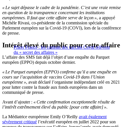
« Le sujet dépasse le cadre de la pandémie. C’est une vraie remise
en question de la transparence concernant les institutions
européennes. Il faut que cette affaire serve de leçon »
, a appuyé
Michèle Rivasi, co-présidente de la commission spéciale du
Parlement européen sur la Covid-19 (COVI), lors de la conférence
de presse.
Intérêt élevé du public pour cette affaire
Pfizer France : les contrats des vaccins Covid relèvent
du « secret des affaires »
L’affaire des SMS fait déjà l’objet d’une enquête du Parquet
européen (EPPO) depuis octobre dernier.
« Le Parquet européen (EPPO) confirme qu’il a une enquête en
cours sur l’acquisition de vaccins Covid-19 dans l’Union
européenne »
, avait déclaré l’organisme indépendant créé en 2021
pour lutter contre la fraude aux fonds européens dans un
communiqué de presse.
Avant d’ajouter :
« Cette confirmation exceptionnelle résulte de
l’intérêt extrêmement élevé du public [pour cette affaire] »
.
La Médiatrice européenne Emily O’Reilly
avait également
sévèrement critiqué
l’exécutif européen en juillet 2022 pour son
manque de transparence sur l’affaire, lorsqu’après avoir demandé