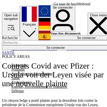
Ga naar de hoofdinhoud
Se connecter
Open sub
Close menu
English
navigation
Français
Deutsch
Vous êtes déconnecté.
Recherche
Se connecter
Español
Lumières éteintes
Se connecter
Rapporteur
Politique
Économie
Newsletters
Evénements
Em
SANTÉ
POLICY AREAS
Contrats Covid avec Pfizer :
Economie
Politique
Ursula von der Leyen visée par
Agriculture et Alimentation
Santé
une nouvelle plainte
Technologies
Energie, Environnement et Transport
Défense
Un citoyen belge a porté plainte pour la deuxième fois contre la
présidente de la Commission européenne Ursula von der Leyen,