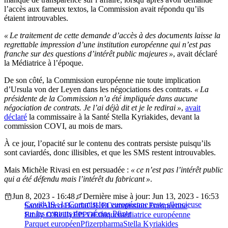
l’accès aux fameux textos, la Commission avait répondu qu’ils
étaient introuvables.
« Le traitement de cette demande d’accès à des documents laisse la
regrettable impression d’une institution européenne qui n’est pas
franche sur des questions d’intérêt public majeures »
, avait déclaré
la Médiatrice à l’époque.
De son côté, la Commission européenne nie toute implication
d’Ursula von der Leyen dans les négociations des contrats.
« La
présidente de la Commission n’a été impliquée dans aucune
négociation de contrats. Je l’ai déjà dit et je le redirai »
,
avait
déclaré
la commissaire à la Santé Stella Kyriakides, devant la
commission COVI, au mois de mars.
À ce jour, l’opacité sur le contenu des contrats persiste puisqu’ils
sont caviardés, donc illisibles, et que les SMS restent introuvables.
Mais Michèle Rivasi en est persuadée :
« ce n’est pas l’intérêt public
qui a été défendu mais l’intérêt du fabricant »
.
Jun 8, 2023 - 16:48
Dernière mise à jour: Jun 13, 2023 - 16:53
Covid-19 : la Commission européenne reste silencieuse
Santé
Albert Bourla
CJUE
Commission Européenne
sur les contrats des vaccins Pfizer
Emily O'Reilly
EPPO
Éthique
médiatrice européenne
Parquet européen
Pfizer
pharma
Stella Kyriakides