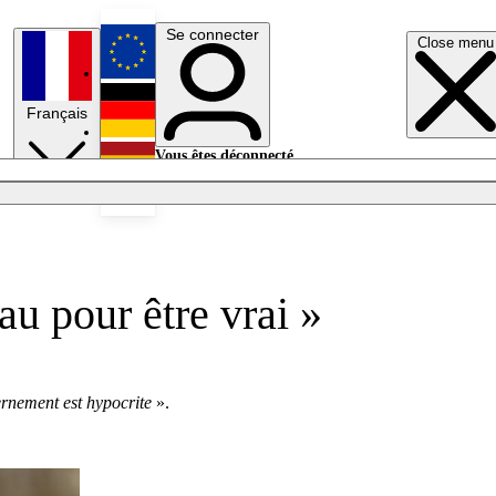
Se connecter
Close menu
English
Français
Deutsch
Vous êtes déconnecté.
Se connecter
Español
Lumières éteintes
au pour être vrai »
rnement est hypocrite
».