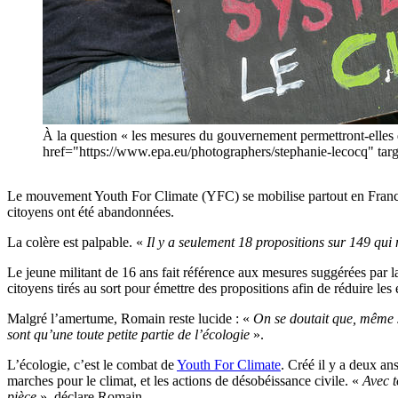
À la question « les mesures du gouvernement permettront-elles
href="https://www.epa.eu/photographers/stephanie-lecocq
Le mouvement Youth For Climate (YFC) se mobilise partout en France
citoyens ont été abandonnées.
La colère est palpable. «
Il y a seulement 18 propositions sur 149 qui 
Le jeune militant de 16 ans fait référence aux mesures suggérées par 
citoyens tirés au sort pour émettre des propositions afin de réduire le
Malgré l’amertume, Romain reste lucide : «
On se doutait que, même si
sont qu’une toute petite partie de l’écologie
».
L’écologie, c’est le combat de
Youth For Climate
. Créé il y a deux a
marches pour le climat, et les actions de désobéissance civile. «
Avec t
pièce
», déclare Romain.