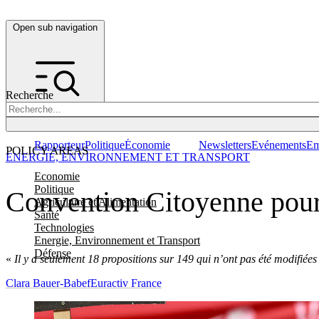
Open sub navigation
Recherche
Rapporteur
Politique
Économie
Newsletters
Evénements
Em
POLICY AREAS
ENERGIE, ENVIRONNEMENT ET TRANSPORT
Economie
Politique
Convention Citoyenne pour l
Agriculture et Alimentation
Santé
Technologies
Energie, Environnement et Transport
Défense
«
Il y a seulement 18 propositions sur 149 qui n’ont pas été modifiées
Clara Bauer-Babef
Euractiv France