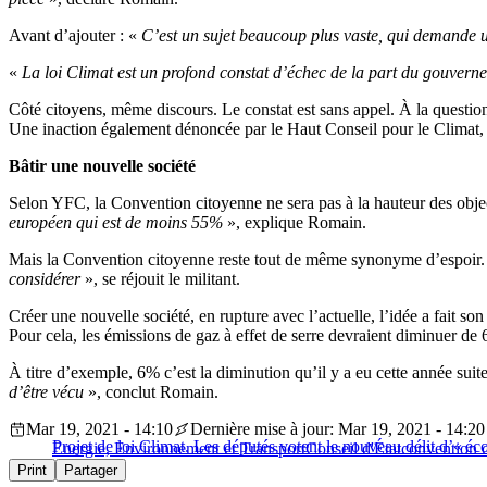
Avant d’ajouter : «
C’est un sujet beaucoup plus vaste, qui demande u
«
La loi Climat est un profond constat d’échec de la part du gouverne
Côté citoyens, même discours. Le constat est sans appel. À la questio
Une inaction également dénoncée par le Haut Conseil pour le Climat, e
Bâtir une nouvelle société
Selon YFC, la Convention citoyenne ne sera pas à la hauteur des obje
européen qui est de moins 55%
», explique Romain.
Mais la Convention citoyenne reste tout de même synonyme d’espoir
considérer
», se réjouit le militant.
Créer une nouvelle société, en rupture avec l’actuelle, l’idée a fait s
Pour cela, les émissions de gaz à effet de serre devraient diminuer de
À titre d’exemple, 6% c’est la diminution qu’il y a eu cette année sui
d’être vécu
», conclut Romain.
Mar 19, 2021 - 14:10
Dernière mise à jour: Mar 19, 2021 - 14:20
Projet de loi Climat. Les députés votent le nouveau délit d’« éc
Energie, Environnement et Transport
Conseil d'État
convention c
Print
Partager