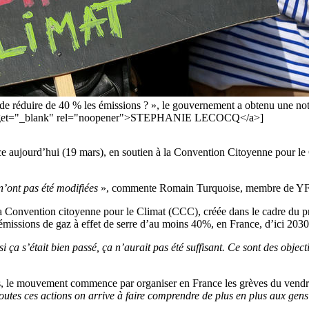
 de réduire de 40 % les émissions ? », le gouvernement a obtenu une n
" target="_blank" rel="noopener">STEPHANIE LECOCQ</a>]
 aujourd’hui (19 mars), en soutien à la Convention Citoyenne pour le
n’ont pas été modifiées
», commente Romain Turquoise, membre de YFC
la Convention citoyenne pour le Climat (CCC), créée dans le cadre du pro
s émissions de gaz à effet de serre d’au moins 40%, en France, d’ici 2030
 ça s’était bien passé, ça n’aurait pas été suffisant. Ce sont des object
ns, le mouvement commence par organiser en France les grèves du vendre
outes ces actions on arrive à faire comprendre de plus en plus aux gens 