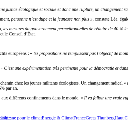
ne justice écologique et sociale et donc une rupture, un changement ra
ment, personne n’est dupe et la jeunesse non plus »,
constate Léa, ég
n,
les mesures du gouvernement permettront-elles de réduire de 40
% le
t le Conseil d’État.
ctifs européens : «
les propositions ne remplissent pas l’objectif de moi
. «
C’est une expérimentation très pertinente pour la démocratie et dans 
on chemin chez les jeunes militants écologistes. Un changement radical «
 6% par an.
te aux différents confinements dans le monde. «
Il va falloir une vraie r
ocide »
itoyenne pour le climat
Energie & Climat
France
Greta Thunberg
Haut Co