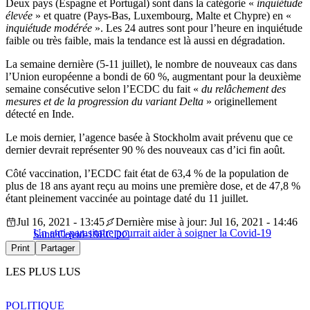
Deux pays (Espagne et Portugal) sont dans la catégorie «
inquiétude
élevée
» et quatre (Pays-Bas, Luxembourg, Malte et Chypre) en «
inquiétude modérée
». Les 24 autres sont pour l’heure en inquiétude
faible ou très faible, mais la tendance est là aussi en dégradation.
La semaine dernière (5-11 juillet), le nombre de nouveaux cas dans
l’Union européenne a bondi de 60 %, augmentant pour la deuxième
semaine consécutive selon l’ECDC du fait «
du relâchement des
mesures et de la progression du variant Delta
» originellement
détecté en Inde.
Le mois dernier, l’agence basée à Stockholm avait prévenu que ce
dernier devrait représenter 90 % des nouveaux cas d’ici fin août.
Côté vaccination, l’ECDC fait état de 63,4 % de la population de
plus de 18 ans ayant reçu au moins une première dose, et de 47,8 %
étant pleinement vaccinée au pointage daté du 11 juillet.
Jul 16, 2021 - 13:45
Dernière mise à jour: Jul 16, 2021 - 14:46
Un anti-parasitaire pourrait aider à soigner la Covid-19
Santé
Covid-19
ECDC
Print
Partager
LES PLUS LUS
POLITIQUE