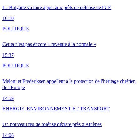
La Bulgarie va faire appel aux prêts de défense de l'UE
16:10
POLITIQUE
Ceuta n'est pas encore « revenue à la normale »
15:37
POLITIQUE
Meloni et Frederiksen appellent à la protection de l'héritage chrétien
de l'Europe
14:59
ENERGIE, ENVIRONNEMENT ET TRANSPORT
Un nouveau feu de forêt se déclare près d'Athènes
14:06