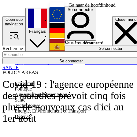
Ga naar de hoofdinhoud
Se connecter
Open sub
Close menu
English
navigation
Français
Deutsch
Vous êtes déconnecté.
Recherche
Se connecter
Español
Lumières éteintes
Se connecter
Rapporteur
Politique
Économie
Newsletters
Evénements
Em
SANTÉ
POLICY AREAS
Covid-19 : l'agence européenne
Economie
Politique
des maladies prévoit cinq fois
Agriculture et Alimentation
Santé
plus de nouveaux cas d'ici au
Technologies
Energie, Environnement et Transport
1er août
Défense