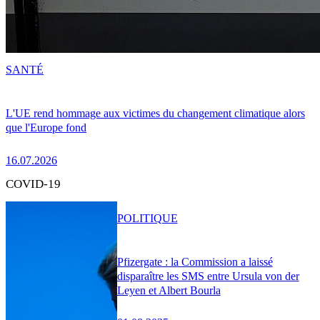
SANTÉ
L'UE rend hommage aux victimes du changement climatique alors
que l'Europe fond
16.07.2026
COVID-19
POLITIQUE
Pfizergate : la Commission a laissé
disparaître les SMS entre Ursula von der
Leyen et Albert Bourla