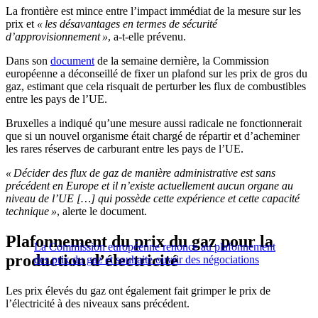
La frontière est mince entre l’impact immédiat de la mesure sur les
prix et
« les désavantages en termes de sécurité
d’approvisionnement »
, a-t-elle prévenu.
Dans son
document
de la semaine dernière, la Commission
européenne a déconseillé de fixer un plafond sur les prix de gros du
gaz, estimant que cela risquait de perturber les flux de combustibles
entre les pays de l’UE.
Bruxelles a indiqué qu’une mesure aussi radicale ne fonctionnerait
que si un nouvel organisme était chargé de répartir et d’acheminer
les rares réserves de carburant entre les pays de l’UE.
« Décider des flux de gaz de manière administrative est sans
précédent en Europe et il n’existe actuellement aucun organe au
niveau de l’UE […] qui possède cette expérience et cette capacité
technique »
, alerte le document.
Plafonnement du prix du gaz pour la
La Commission européenne renonce au plafonnement
production d’électricité
des prix du gaz et souhaite ouvrir des négociations
Les prix élevés du gaz ont également fait grimper le prix de
l’électricité à des niveaux sans précédent.