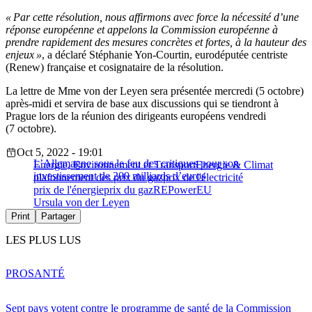
« Par cette résolution, nous affirmons avec force la nécessité d’une
réponse européenne et appelons la Commission européenne à
prendre rapidement des mesures concrètes et fortes, à la hauteur des
enjeux »
, a déclaré Stéphanie Yon-Courtin, eurodéputée centriste
(Renew) française et cosignataire de la résolution.
La lettre de Mme von der Leyen sera présentée mercredi (5 octobre)
après-midi et servira de base aux discussions qui se tiendront à
Prague lors de la réunion des dirigeants européens vendredi
(7 octobre).
Oct 5, 2022 - 19:01
L’Allemagne sous le feu des critiques pour son
Energie, Environnement et Transport
Energie & Climat
investissement de 200 milliards d’euros
plafonnement des prix du gaz
prix de l'électricité
prix de l'énergie
prix du gaz
REPowerEU
Ursula von der Leyen
Print
Partager
LES PLUS LUS
PRO
SANTÉ
Sept pays votent contre le programme de santé de la Commission