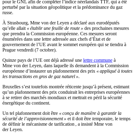
pour le GNL afin de compléter l’indice néerlandais TTF, qui a été
perturbé par la situation géopolitique et la prédominance du gaz
russe.
À Strasbourg, Mme von der Leyen a déclaré aux eurodéputés
qu’elle allait
« établir une feuille de route »
des prochaines mesures
que prendra la Commission européenne. Ces mesures seront
énumérées dans une lettre adressée aux chefs d’État et de
gouvernement de l’UE avant le sommet européen qui se tiendra à
Prague vendredi (7 octobre).
Quinze pays de l’UE ont déjà adressé une
lettre commune
à
Mme von der Leyen, dans laquelle ils demandent à la Commission
européenne d’instaurer un plafonnement des prix
« appliqué à toutes
les transactions en gros de gaz naturel »
.
Bruxelles s’est toutefois montrée réticente jusqu’à présent, estimant
qu’un plafonnement des prix conduirait les entreprises européennes
à se retirer des marchés mondiaux et mettrait en péril la sécurité
énergétique du continent.
Un tel plafonnement doit être
« conçu de manière à garantir la
sécurité de l’approvisionnement »
et il doit être
te
mporaire, le temps
de définir le mécanisme de tarification , a insisté Mme von
der Leyen.