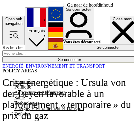
Ga naar de hoofdinhoud
Se connecter
Open sub
Close menu
English
navigation
Français
Deutsch
Vous êtes déconnecté.
Recherche
Se connecter
Español
Lumières éteintes
Se connecter
Rapporteur
Politique
Économie
Newsletters
Evénements
Em
ENERGIE, ENVIRONNEMENT ET TRANSPORT
POLICY AREAS
Crise énergétique : Ursula von
Economie
Politique
der Leyen favorable à un
Agriculture et Alimentation
Santé
plafonnement « temporaire » du
Technologies
Energie, Environnement et Transport
prix du gaz
Défense