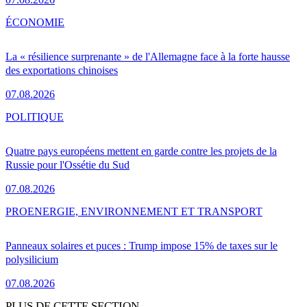
ÉCONOMIE
La « résilience surprenante » de l'Allemagne face à la forte hausse
des exportations chinoises
07.08.2026
POLITIQUE
Quatre pays européens mettent en garde contre les projets de la
Russie pour l'Ossétie du Sud
07.08.2026
PRO
ENERGIE, ENVIRONNEMENT ET TRANSPORT
Panneaux solaires et puces : Trump impose 15% de taxes sur le
polysilicium
07.08.2026
PLUS DE CETTE SECTION