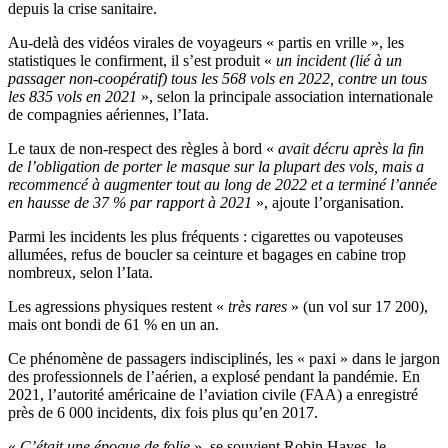
depuis la crise sanitaire.
Au-delà des vidéos virales de voyageurs « partis en vrille », les
statistiques le confirment, il s’est produit «
un incident (lié à un
passager non-coopératif) tous les 568 vols en 2022, contre un tous
les 835 vols en 2021
», selon la principale association internationale
de compagnies aériennes, l’Iata.
Le taux de non-respect des règles à bord «
avait décru après la fin
de l’obligation de porter le masque sur la plupart des vols, mais a
recommencé à augmenter tout au long de 2022 et a terminé l’année
en hausse de 37 % par rapport à 2021
», ajoute l’organisation.
Parmi les incidents les plus fréquents : cigarettes ou vapoteuses
allumées, refus de boucler sa ceinture et bagages en cabine trop
nombreux, selon l’Iata.
Les agressions physiques restent «
très rares
» (un vol sur 17 200),
mais ont bondi de 61 % en un an.
Ce phénomène de passagers indisciplinés, les « paxi » dans le jargon
des professionnels de l’aérien, a explosé pendant la pandémie. En
2021, l’autorité américaine de l’aviation civile (FAA) a enregistré
près de 6 000 incidents, dix fois plus qu’en 2017.
«
C’était une époque de folie
», se souvient Robin Hayes, le