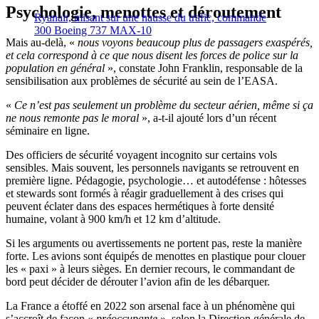
Psychologie, menottes et déroutement
Ryanair, misant sur une hausse du trafic, commande
300 Boeing 737 MAX-10
Mais au-delà, «
nous voyons beaucoup plus de passagers exaspérés,
et cela correspond à ce que nous disent les forces de police sur la
population en général
», constate John Franklin, responsable de la
sensibilisation aux problèmes de sécurité au sein de l’EASA.
«
Ce n’est pas seulement un problème du secteur aérien, même si ça
ne nous remonte pas le moral
», a-t-il ajouté lors d’un récent
séminaire en ligne.
Des officiers de sécurité voyagent incognito sur certains vols
sensibles. Mais souvent, les personnels navigants se retrouvent en
première ligne. Pédagogie, psychologie… et autodéfense : hôtesses
et stewards sont formés à réagir graduellement à des crises qui
peuvent éclater dans des espaces hermétiques à forte densité
humaine, volant à 900 km/h et 12 km d’altitude.
Si les arguments ou avertissements ne portent pas, reste la manière
forte. Les avions sont équipés de menottes en plastique pour clouer
les « paxi » à leurs sièges. En dernier recours, le commandant de
bord peut décider de dérouter l’avion afin de les débarquer.
La France a étoffé en 2022 son arsenal face à un phénomène qui
s’accroît de façon «
préoccupante
», selon la Direction générale de