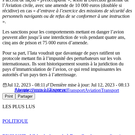
l’Aviation civile, avec une amende de 10 000 euros (doublée si
récidive) en cas «
d’entrave à l’exercice des missions de sécurité des
personnels navigants ou de refus de se conformer à une instruction
».
Les sanctions pour les comportements mettant en danger l’avion
peuvent aller jusqu’à une interdiction de vols pendant quatre ans,
cinq ans de prison et 75 000 euros d’amende.
Pour sa part, l’Iata voudrait que davantage de pays ratifient un
protocole mettant fin à l’impunité des perturbateurs sur les vols
internationaux. Ils sont historiquement soumis à la juridiction du
pays d’immatriculation de l’avion, ce qui rend impuissantes les
autorités d’un pays tiers à l’atterrissage.
Jul 12, 2023 - 08:11
Dernière mise à jour: Jul 12, 2023 - 08:13
Abonnez-vous à l’Expresso
Energie, Environnement et Transport
Aviation
Transport
Print
Partager
LES PLUS LUS
POLITIQUE