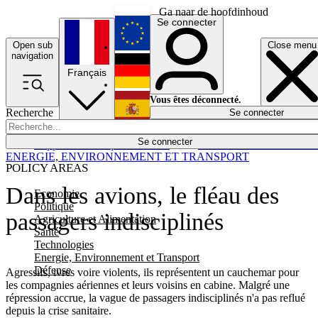
Ga naar de hoofdinhoud
Se connecter
Open sub
Close menu
English
navigation
Français
Deutsch
Vous êtes déconnecté.
Recherche
Se connecter
Español
Lumières éteintes
Se connecter
Rapporteur
Politique
Économie
Newsletters
Evénements
Em
ENERGIE, ENVIRONNEMENT ET TRANSPORT
POLICY AREAS
Dans les avions, le fléau des
Economie
Politique
passagers indisciplinés
Agriculture et Alimentation
Santé
Technologies
Energie, Environnement et Transport
Défense
Agressifs, ivres voire violents, ils représentent un cauchemar pour
les compagnies aériennes et leurs voisins en cabine. Malgré une
répression accrue, la vague de passagers indisciplinés n'a pas reflué
depuis la crise sanitaire.