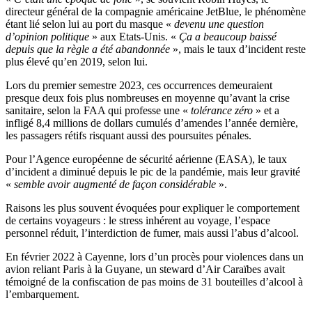
directeur général de la compagnie américaine JetBlue, le phénomène
étant lié selon lui au port du masque «
devenu une question
d’opinion politique
» aux Etats-Unis. «
Ça a beaucoup baissé
depuis que la règle a été abandonnée
», mais le taux d’incident reste
plus élevé qu’en 2019, selon lui.
Lors du premier semestre 2023, ces occurrences demeuraient
presque deux fois plus nombreuses en moyenne qu’avant la crise
sanitaire, selon la FAA qui professe une «
tolérance zéro
» et a
infligé 8,4 millions de dollars cumulés d’amendes l’année dernière,
les passagers rétifs risquant aussi des poursuites pénales.
Pour l’Agence européenne de sécurité aérienne (EASA), le taux
d’incident a diminué depuis le pic de la pandémie, mais leur gravité
«
semble avoir augmenté de façon considérable
».
Raisons les plus souvent évoquées pour expliquer le comportement
de certains voyageurs : le stress inhérent au voyage, l’espace
personnel réduit, l’interdiction de fumer, mais aussi l’abus d’alcool.
En février 2022 à Cayenne, lors d’un procès pour violences dans un
avion reliant Paris à la Guyane, un steward d’Air Caraïbes avait
témoigné de la confiscation de pas moins de 31 bouteilles d’alcool à
l’embarquement.