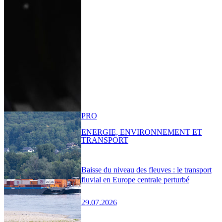
PRO
ENERGIE, ENVIRONNEMENT ET
TRANSPORT
Baisse du niveau des fleuves : le transport
fluvial en Europe centrale perturbé
29.07.2026