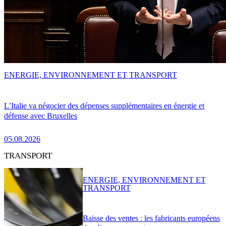
ENERGIE, ENVIRONNEMENT ET TRANSPORT
L’Italie va négocier des dépenses supplémentaires en énergie et
défense avec Bruxelles
05.08.2026
TRANSPORT
ENERGIE, ENVIRONNEMENT ET
TRANSPORT
Baisse des ventes : les fabricants européens