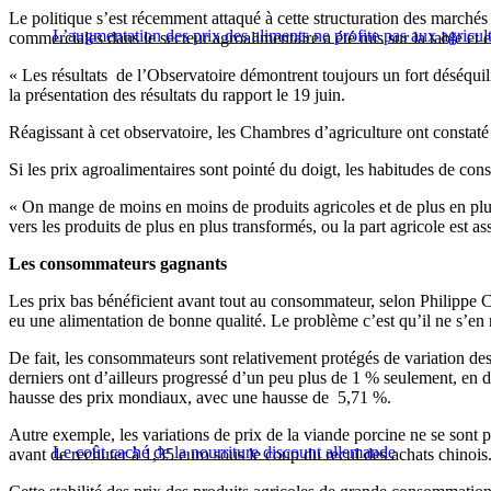
Le politique s’est récemment attaqué à cette structuration des marchés 
L’augmentation des prix des aliments ne profite pas aux agricul
commerciales dans le secteur agroalimentaire a été mis sur la table et 
« Les résultats de l’Observatoire démontrent toujours un fort déséquili
la présentation des résultats du rapport le 19 juin.
Réagissant à cet observatoire, les Chambres d’agriculture ont constat
Si les prix agroalimentaires sont pointé du doigt, les habitudes de co
« On mange de moins en moins de produits agricoles et de plus en plus 
vers les produits de plus en plus transformés, ou la part agricole est 
Les consommateurs gagnants
Les prix bas bénéficient avant tout au consommateur, selon Philippe Ch
eu une alimentation de bonne qualité. Le problème c’est qu’il ne s’en 
De fait, les consommateurs sont relativement protégés de variation des
derniers ont d’ailleurs progressé d’un peu plus de 1 % seulement, en dé
hausse des prix mondiaux, avec une hausse de 5,71 %.
Autre exemple, les variations de prix de la viande porcine ne se sont p
Le coût caché de la nourriture discount allemande
avant de rechuter à 1,35 euro sous le coup du recul des achats chinois