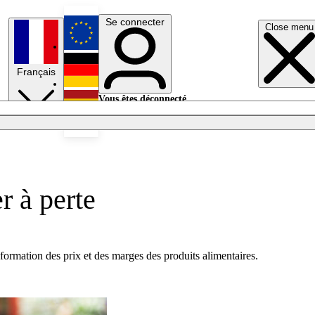
Se connecter
Close menu
English
Français
Deutsch
Vous êtes déconnecté.
Se connecter
Español
Lumières éteintes
r à perte
 formation des prix et des marges des produits alimentaires.