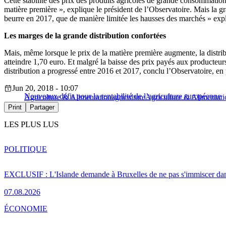
Cette stabilité des prix des produits agricoles de grande consommation 
matière première », explique le président de l’Observatoire. Mais la gr
beurre en 2017, que de manière limitée les hausses des marchés » expli
Les marges de la grande distribution confortées
Mais, même lorsque le prix de la matière première augmente, la distrib
atteindre 1,70 euro. Et malgré la baisse des prix payés aux producteu
distribution a progressé entre 2016 et 2017, conclu l’Observatoire, e
Jun 20, 2018 - 10:07
Nouveaux défis pour la rentabilité de l’agriculture européenne
Agriculture & Alimentation
agriculture
Agriculture & Alimentati
Print
Partager
LES PLUS LUS
POLITIQUE
EXCLUSIF : L'Islande demande à Bruxelles de ne pas s'immiscer dan
07.08.2026
ÉCONOMIE