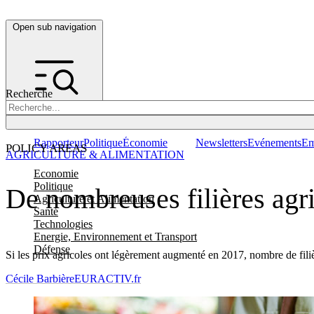
Open sub navigation
Recherche
Rapporteur
Politique
Économie
Newsletters
Evénements
Em
POLICY AREAS
AGRICULTURE & ALIMENTATION
Economie
Politique
De nombreuses filières agri
Agriculture et Alimentation
Santé
Technologies
Energie, Environnement et Transport
Défense
Si les prix agricoles ont légèrement augmenté en 2017, nombre de filièr
Cécile Barbière
EURACTIV.fr