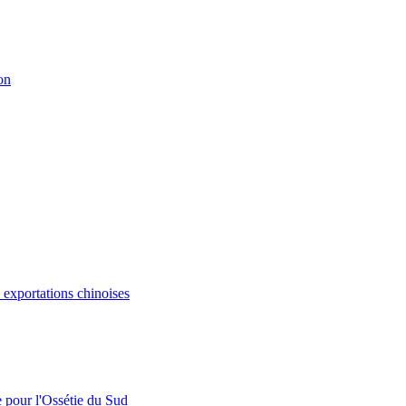
on
s exportations chinoises
e pour l'Ossétie du Sud