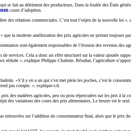
qui se fait au détriment des producteurs. Dans la foulée des États générau
teurs
est en cours d’adoption.
bre des relations commerciales. C’est tout l’enjeu de la nouvelle loi », 
é « que la modeste amélioration des prix agricoles ne permet toujours p
nsommation sont également responsables de l’érosion des revenus des agr
de services. Cela a donc un effet structurel sur la valeur ajoutée rapp
assez réduite », explique Philippe Chalmin. Résultat, l’agriculture n’appo
almin. «S’il y en a un qui s’en met plein les poches, c’est le consomma
rend pas compte. », explique-t-il.
 prix des matières agricoles, peu ou prou répercutées sur les prix à la
pit des variations des cours des prix alimentaires. Le beurre est le seu
as retrouvées sur l’addition du consommateur final, alors que le prix du
.