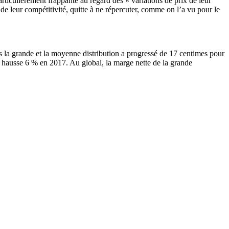
articulièrement frappante au regard des « variations de prix de leur
 de leur compétitivité, quitte à ne répercuter, comme on l’a vu pour le
es la grande et la moyenne distribution a progressé de 17 centimes pour
e hausse 6 % en 2017. Au global, la marge nette de la grande