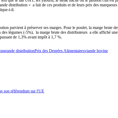
tels que le lait UHT, les yaourts, le steak haché ou le jambon cuit est p
ande distribution « a fait de ces produits et de leurs prix des marqueurs
que-t-il.
ution parvient à préserver ses marges. Pour le poulet, la marge brute d
rs des légumes (-5%), la marge brute des distributeurs a elle affiché un
n passant de 1,3% avant impôt à 1,7 %.
on
grande distribution
Prix des Denrées Alimentaires
viande bovine
s son référendum sur l'UE