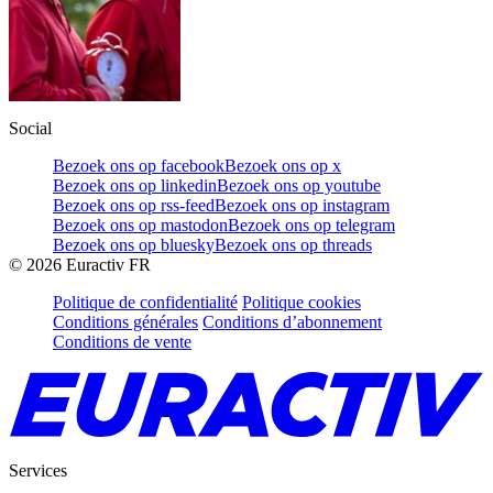
Social
Bezoek ons op facebook
Bezoek ons op x
Bezoek ons op linkedin
Bezoek ons op youtube
Bezoek ons op rss-feed
Bezoek ons op instagram
Bezoek ons op mastodon
Bezoek ons op telegram
Bezoek ons op bluesky
Bezoek ons op threads
©
2026
Euractiv FR
Politique de confidentialité
Politique cookies
Conditions générales
Conditions d’abonnement
Conditions de vente
Services