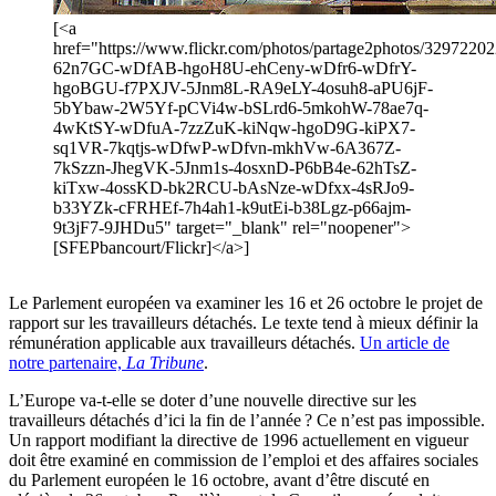
[<a
href="https://www.flickr.com/photos/partage2photos/329722022
62n7GC-wDfAB-hgoH8U-ehCeny-wDfr6-wDfrY-
hgoBGU-f7PXJV-5Jnm8L-RA9eLY-4osuh8-aPU6jF-
5bYbaw-2W5Yf-pCVi4w-bSLrd6-5mkohW-78ae7q-
4wKtSY-wDfuA-7zzZuK-kiNqw-hgoD9G-kiPX7-
sq1VR-7kqtjs-wDfwP-wDfvn-mkhVw-6A367Z-
7kSzzn-JhegVK-5Jnm1s-4osxnD-P6bB4e-62hTsZ-
kiTxw-4ossKD-bk2RCU-bAsNze-wDfxx-4sRJo9-
b33YZk-cFRHEf-7h4ah1-k9utEi-b38Lgz-p66ajm-
9t3jF7-9JHDu5" target="_blank" rel="noopener">
[SFEPbancourt/Flickr]</a>]
Le Parlement européen va examiner les 16 et 26 octobre le projet de
rapport sur les travailleurs détachés. Le texte tend à mieux définir la
rémunération applicable aux travailleurs détachés.
Un article de
notre partenaire,
La Tribune
.
L’Europe va-t-elle se doter d’une nouvelle directive sur les
travailleurs détachés d’ici la fin de l’année ? Ce n’est pas impossible.
Un rapport modifiant la directive de 1996 actuellement en vigueur
doit être examiné en commission de l’emploi et des affaires sociales
du Parlement européen le 16 octobre, avant d’être discuté en