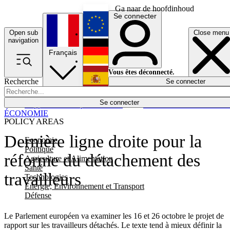
Ga naar de hoofdinhoud
Se connecter
Open sub
Close menu
English
navigation
Français
Deutsch
Vous êtes déconnecté.
Recherche
Se connecter
Español
Lumières éteintes
Se connecter
Rapporteur
Politique
Économie
Newsletters
Evénements
Em
ÉCONOMIE
POLICY AREAS
Dernière ligne droite pour la
Economie
Politique
réforme du détachement des
Agriculture et Alimentation
Santé
travailleurs
Technologies
Energie, Environnement et Transport
Défense
Le Parlement européen va examiner les 16 et 26 octobre le projet de
rapport sur les travailleurs détachés. Le texte tend à mieux définir la