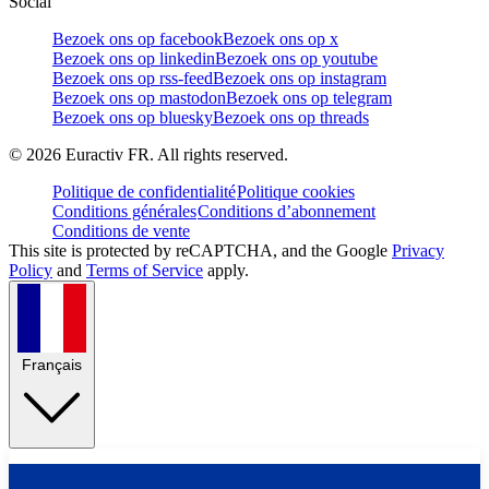
Social
Bezoek ons op facebook
Bezoek ons op x
Bezoek ons op linkedin
Bezoek ons op youtube
Bezoek ons op rss-feed
Bezoek ons op instagram
Bezoek ons op mastodon
Bezoek ons op telegram
Bezoek ons op bluesky
Bezoek ons op threads
©
2026
Euractiv FR. All rights reserved.
Politique de confidentialité
Politique cookies
Conditions générales
Conditions d’abonnement
Conditions de vente
This site is protected by reCAPTCHA, and the Google
Privacy
Policy
and
Terms of Service
apply.
Français