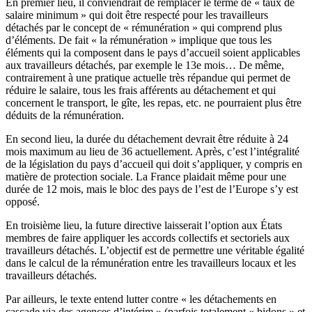
En premier lieu, il conviendrait de remplacer le terme de « taux de
salaire minimum » qui doit être respecté pour les travailleurs
détachés par le concept de « rémunération » qui comprend plus
d’éléments. De fait « la rémunération » implique que tous les
éléments qui la composent dans le pays d’accueil soient applicables
aux travailleurs détachés, par exemple le 13e mois… De même,
contrairement à une pratique actuelle très répandue qui permet de
réduire le salaire, tous les frais afférents au détachement et qui
concernent le transport, le gîte, les repas, etc. ne pourraient plus être
déduits de la rémunération.
En second lieu, la durée du détachement devrait être réduite à 24
mois maximum au lieu de 36 actuellement. Après, c’est l’intégralité
de la législation du pays d’accueil qui doit s’appliquer, y compris en
matière de protection sociale. La France plaidait même pour une
durée de 12 mois, mais le bloc des pays de l’est de l’Europe s’y est
opposé.
En troisième lieu, la future directive laisserait l’option aux États
membres de faire appliquer les accords collectifs et sectoriels aux
travailleurs détachés. L’objectif est de permettre une véritable égalité
dans le calcul de la rémunération entre les travailleurs locaux et les
travailleurs détachés.
Par ailleurs, le texte entend lutter contre « les détachements en
cascade via des agences d’intérim » (parfois totalement « bidons » et