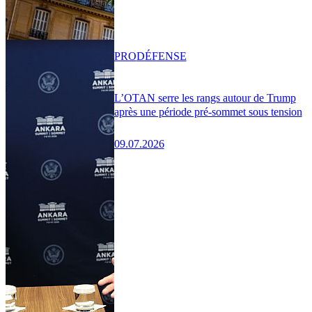
PRO
DÉFENSE
L’OTAN serre les rangs autour de Trump
après une période pré-sommet sous tension
09.07.2026