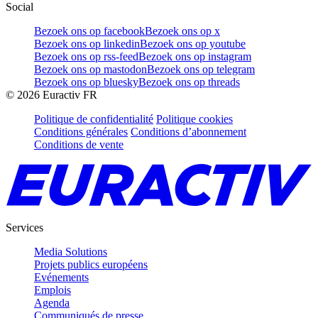
Social
Bezoek ons op facebook
Bezoek ons op x
Bezoek ons op linkedin
Bezoek ons op youtube
Bezoek ons op rss-feed
Bezoek ons op instagram
Bezoek ons op mastodon
Bezoek ons op telegram
Bezoek ons op bluesky
Bezoek ons op threads
©
2026
Euractiv FR
Politique de confidentialité
Politique cookies
Conditions générales
Conditions d’abonnement
Conditions de vente
Services
Media Solutions
Projets publics européens
Evénements
Emplois
Agenda
Communiqués de presse