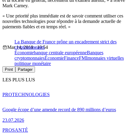
et la société en général, nécessitent un examen attentif, » a relevé
Mark Carney.
« Une priorité plus immédiate est de savoir comment utiliser ces
nouvelles technologies pour répondre à la demande actuelle de
paiements fiables et en temps réel. »
La Banque de France prône un encadrement strict des
Mar 14, 2018 - 10:54
cryptomonnaies
Économie
banque centrale européenne
Banques
cryptomonnaies
Économie
Finance
FMI
monnaies virtuelles
politique monétaire
Print
Partager
LES PLUS LUS
PRO
TECHNOLOGIES
Google écope d’une amende record de 890 millions d’euros
23.07.2026
PRO
SANTÉ