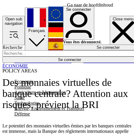
Ga naar de hoofdinhoud
Se connecter
Open sub
Close menu
English
navigation
Français
Deutsch
Vous êtes déconnecté.
Recherche
Se connecter
Español
Lumières éteintes
Se connecter
Rapporteur
Politique
Économie
Newsletters
Evénements
Em
ÉCONOMIE
POLICY AREAS
Des monnaies virtuelles de
Economie
Politique
banque centrale? Attention aux
Agriculture et Alimentation
Santé
risques, prévient la BRI
Technologies
Energie, Environnement et Transport
Défense
Le potentiel des monnaies virtuelles émises par les banques centrales
est immense, mais la Banque des règlements internationaux appelle