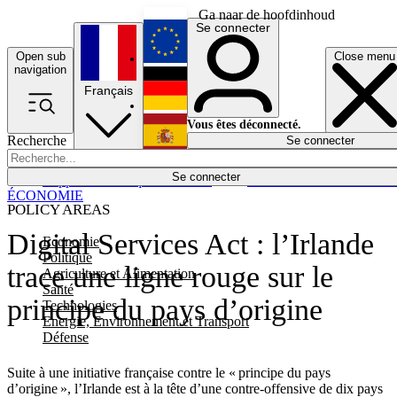
Ga naar de hoofdinhoud
Se connecter
Open sub
Close menu
English
navigation
Français
Deutsch
Vous êtes déconnecté.
Recherche
Se connecter
Español
Lumières éteintes
Se connecter
Rapporteur
Politique
Économie
Newsletters
Evénements
Em
ÉCONOMIE
POLICY AREAS
Digital Services Act : l’Irlande
Economie
Politique
trace une ligne rouge sur le
Agriculture et Alimentation
Santé
principe du pays d’origine
Technologies
Energie, Environnement et Transport
Défense
Suite à une initiative française contre le « principe du pays
d’origine », l’Irlande est à la tête d’une contre-offensive de dix pays