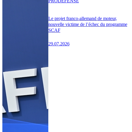
PRO
DÉFENSE
Le projet franco-allemand de moteur,
nouvelle victime de l’échec du programme
SCAF
29.07.2026