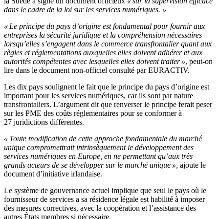
la Suède a signé un document officieux
« sur la supervision efficace
dans le cadre de la loi sur les services numériques. »
« Le principe du pays d’origine est fondamental pour fournir aux
entreprises la sécurité juridique et la compréhension nécessaires
lorsqu’elles s’engagent dans le commerce transfrontalier quant aux
règles et réglementations auxquelles elles doivent adhérer et aux
autorités compétentes avec lesquelles elles doivent traiter »
, peut-on
lire dans le document non-officiel consulté par EURACTIV.
Les dix pays soulignent le fait que le principe du pays d’origine est
important pour les services numériques, car ils sont par nature
transfrontaliers. L’argument dit que renverser le principe ferait peser
sur les PME des coûts réglementaires pour se conformer à
27 juridictions différentes.
« Toute modification de cette approche fondamentale du marché
unique compromettrait intrinsèquement le développement des
services numériques en Europe, en ne permettant qu’aux très
grands acteurs de se développer sur le marché unique »
, ajoute le
document d’initiative irlandaise.
Le système de gouvernance actuel implique que seul le pays où le
fournisseur de services a sa résidence légale est habilité à imposer
des mesures correctives, avec la coopération et l’assistance des
autres États membres si nécessaire.