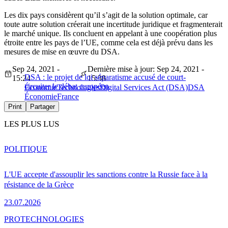
Les dix pays considèrent qu’il s’agit de la solution optimale, car
toute autre solution créerait une incertitude juridique et fragmenterait
le marché unique. Ils concluent en appelant à une coopération plus
étroite entre les pays de l’UE, comme cela est déjà prévu dans les
mesures de mise en œuvre du DSA.
Sep 24, 2021 -
Dernière mise à jour: Sep 24, 2021 -
DSA : le projet de loi séparatisme accusé de court-
15:24
15:38
circuiter le débat européen
Économie
Technologies
Digital Services Act (DSA)
DSA
Économie
France
Print
Partager
LES PLUS LUS
POLITIQUE
L'UE accepte d'assouplir les sanctions contre la Russie face à la
résistance de la Grèce
23.07.2026
PRO
TECHNOLOGIES