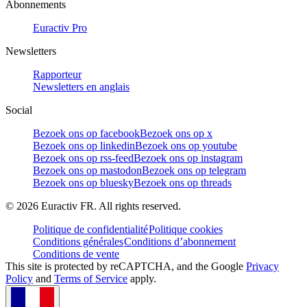
Abonnements
Euractiv Pro
Newsletters
Rapporteur
Newsletters en anglais
Social
Bezoek ons op facebook
Bezoek ons op x
Bezoek ons op linkedin
Bezoek ons op youtube
Bezoek ons op rss-feed
Bezoek ons op instagram
Bezoek ons op mastodon
Bezoek ons op telegram
Bezoek ons op bluesky
Bezoek ons op threads
©
2026
Euractiv FR. All rights reserved.
Politique de confidentialité
Politique cookies
Conditions générales
Conditions d’abonnement
Conditions de vente
This site is protected by reCAPTCHA, and the Google
Privacy
Policy
and
Terms of Service
apply.