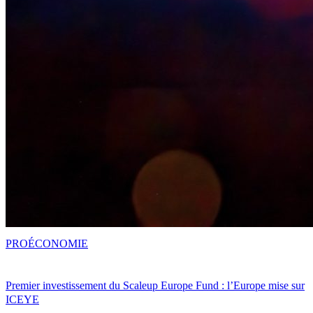
PRO
ÉCONOMIE
Premier investissement du Scaleup Europe Fund : l’Europe mise sur
ICEYE