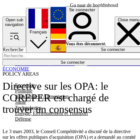
Ga naar de hoofdinhoud
Se connecter
Open sub
Close menu
English
navigation
Français
Deutsch
Vous êtes déconnecté.
Recherche
Se connecter
Español
Lumières éteintes
Se connecter
Rapporteur
Politique
Économie
Newsletters
Evénements
Em
ÉCONOMIE
POLICY AREAS
Directive sur les OPA: le
Economie
Politique
COREPER est chargé de
Agriculture et Alimentation
Santé
trouver un consensus
Technologies
Energie, Environnement et Transport
Défense
Le 3 mars 2003, le Conseil Compétitivité a discuté de la directive
sur les offres publiques d'acquisition (OPA) et a demandé au comité