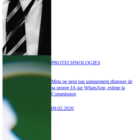
PRO
TECHNOLOGIES
Meta ne peut pas uniquement disposer de
sa propre IA sur WhatsApp, estime la
Commission
09.02.2026