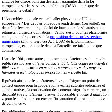
anticipe les dispositions qui devraient apparaître dans la loi
européenne sur les services numériques (DSA) – au risque de
préempter le débat ?
L’Assemblée nationale veut-elle aller plus vite que l’Union
européenne ? Les députés ont adopté jeudi dernier (1er juillet), en
deuxième lecture, le projet de loi de lutte contre le séparatisme qui
retranscrit plusieurs obligations «
de moyens »
pour les plateformes
en ligne tout droit sorties de la
proposition de loi sur les services
numériques
(
Digital Services Act
, DSA) de la Commission
européenne, et alors que le débat à Bruxelles ne fait à peine que
commencer.
L’article 19bis, entre autres, imposera aux plateformes de «
rendre
publics les moyens qu’elles consacrent à la lutte contre les activités
illicites »
et de mettre «
en œuvre des procédures et des moyens
humains et technologiques proportionnés »
à cette fin.
Il prévoit ainsi que les opérateurs devront désigner un point de
contact unique pour la coopération avec les autorités judiciaires et
administratives, la conservation des contenus signalés et retirés, un «
dispositif [de signalement] aisément accessible et facile d’utilisation
»
pour les utilisateurs ou encore l’instauration d’un statut de «
tiers
de confiance »
.
Des obligations de moyens et de transparence que l’on retrouvera