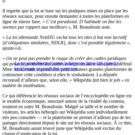
il.
Il regrette que la loi se base sur les pratiques mises en place par les
réseaux sociaux, pour ensuite demander à toutes les plateformes en
ligne de mieux faire. «
C’est paradoxal. D’habitude on fixe les
normes par rapport aux meilleurs »
, M. Beaudouin note.
«
La loi allemande NetzDG exclut tous les sites à but non lucratif
[d’obligations similaires, NDLR], donc c’est possible légalement »
,
ajoute-t-il.
«
On ne peut pas prendre le risque de créer des cadres juridiques
La loi autrichienne contre la haine en ligne fait craindre
qui peuvent permettre à d’autres entreprises de se dévoyer »
, défend
un blocage excessif des contenus
Mme Avia, citant la possibilité pour certaines grandes plateformes de
contourner cette condition si elles le souhaitaient. La députée
reconnaît d’ailleurs que, selon elle, «
Wikipédia fait bien le job »
en
matière de modération.
Ce qui différencie les réseaux sociaux de l’encyclopédie en ligne est
le modèle économique, structuré autour de la viralité du contenu,
soutient en outre M. Beaudouin. Malgré sa taille et le nombre de
visiteurs, les articles hébergés sur Wikipédia sont individuellement
très peu consultés — et la plateforme ne permet d’ailleurs pas de les
partager directement depuis le site sur les réseaux sociaux. À ce titre,
M. Beaudouin aurait trouvé juste que Wikipédia soit exclue du
champ d’application de la loi.