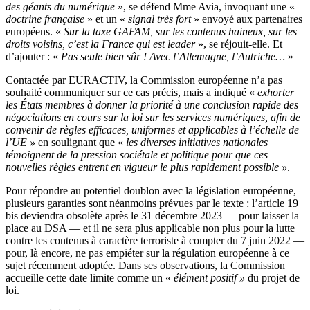
des géants du numérique
», se défend Mme Avia, invoquant une «
doctrine française
» et un «
signal très fort
» envoyé aux partenaires
européens. «
Sur la taxe GAFAM, sur les contenus haineux, sur les
droits voisins, c’est la France qui est leader
», se réjouit-elle. Et
d’ajouter : «
Pas seule bien sûr ! Avec l’Allemagne, l’Autriche…
»
Contactée par EURACTIV, la Commission européenne n’a pas
souhaité communiquer sur ce cas précis, mais a indiqué «
exhorter
les États membres à donner la priorité à une conclusion rapide des
négociations en cours sur la loi sur les services numériques, afin de
convenir de règles efficaces, uniformes et applicables à l’échelle de
l’UE »
en soulignant que «
les diverses initiatives nationales
témoignent de la pression sociétale et politique pour que ces
nouvelles règles entrent en vigueur le plus rapidement possible »
.
Pour répondre au potentiel doublon avec la législation européenne,
plusieurs garanties sont néanmoins prévues par le texte : l’article 19
bis deviendra obsolète après le 31 décembre 2023 — pour laisser la
place au DSA — et il ne sera plus applicable non plus pour la lutte
contre les contenus à caractère terroriste à compter du 7 juin 2022 —
pour, là encore, ne pas empiéter sur la régulation européenne à ce
sujet récemment adoptée. Dans ses observations, la Commission
accueille cette date limite comme un «
élément positif »
du projet de
loi.