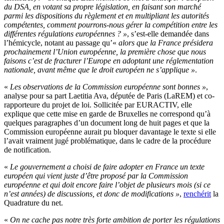
du DSA, en votant sa propre législation, en faisant son marché
parmi les dispositions du règlement et en multipliant les autorités
compétentes, comment pourrons-nous gérer la compétition entre les
différentes régulations européennes ? »
, s’est-elle demandée dans
l’hémicycle, notant au passage qu’«
alors que la France présidera
prochainement l’Union européenne, la première chose que nous
faisons c’est de fracturer l’Europe en adoptant une réglementation
nationale, avant même que le droit européen ne s’applique »
.
«
Les observations de la Commission européenne sont bonnes »
,
analyse pour sa part Laetitia Ava, députée de Paris (LaREM) et co-
rapporteure du projet de loi. Sollicitée par EURACTIV, elle
explique que cette mise en garde de Bruxelles ne correspond qu’à
quelques paragraphes d’un document long de huit pages et que la
Commission européenne aurait pu bloquer davantage le texte si elle
l’avait vraiment jugé problématique, dans le cadre de la procédure
de notification.
«
Le gouvernement a choisi de faire adopter en France un texte
européen qui vient juste d’être proposé par la Commission
européenne et qui doit encore faire l’objet de plusieurs mois (si ce
n’est années) de discussions, et donc de modifications »
,
renchérit
la
Quadrature du net.
«
On ne cache pas notre très forte ambition de porter les régulations