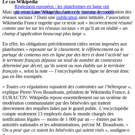
Le cas Wikipédia
Règlement européen : les plateformes en ligne ont
Mais que vient faire Wikipédia dans cette histoire de modération des
désormais une heure pour retirer le contenu terroriste
réseaux sociaux ? Dans une
publication
ainsi intitulée, l’association
Wikimedia France regrette que ce texte soit «
incorrectement résumé
comme une loi sur les réseaux sociaux »
et qu’il ait en réalité «
un
champ d’application beaucoup plus large »
.
En effet, les obligations précédemment citées seront imposées aux
plateformes «
reposant sur le classement, le référencement ou le
partage de contenus mis en ligne par des tiers et dont l’activité sur
le territoire français dépasse un seuil de nombre de connexions
déterminé par décret, qu’ils soient ou non établis sur le territoire
français »
, selon la note — l’encyclopédie en ligne ne devrait donc
pas en être exemptée.
«
Toutes ces régulations rajoutent des contraintes sur l’hébergeur »
,
explique Pierre-Yves Beaudouin, président de Wikimedia France, à
EURACTIV. Wikipédia repose essentiellement sur un système de
modération communautaire par des bénévoles qui traitent
directement des requêtes faites par le grand public. L’encyclopédie
compte seulement 13 employés dans le monde chargés des
notifications légales — moins de 1 000 par an — émises par les
autorités nationales et les administrations, précise M. Beaudouin. «
On a peur que ce soient les bénévoles qui soient visés »
, souligne-t-