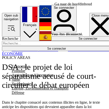
Ga naar de hoofdinhoud
Se connecter
Open sub
Close menu
English
navigation
Français
Deutsch
Vous êtes déconnecté.
Recherche
Se connecter
Español
Lumières éteintes
Se connecter
Rapporteur
Politique
Économie
Newsletters
Evénements
Em
ÉCONOMIE
POLICY AREAS
DSA : le projet de loi
Economie
Politique
séparatisme accusé de court-
Agriculture et Alimentation
Santé
circuiter le débat européen
Technologies
Energie, Environnement et Transport
Défense
Dans le chapitre consacré aux contenus illicites en ligne, le texte
anticipe les dispositions qui devraient apparaître dans la loi