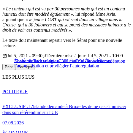
«
Le contenu qui est vu par 30 personnes mais qui est un contenu
haineux doit être modéré également »
, lui répond Mme Avia,
arguant que «
le jeune LGBT qui vit seul dans un village dans la
Creuse, qui a 30 followers et qui se prend des messages haineux a le
droit de voir ces contenus modérés »
.
Le texte doit maintenant repartir vers le Sénat pour une nouvelle
lecture.
Jul 5, 2021 - 09:30
Dernière mise à jour: Jul 5, 2021 - 10:09
Modération du contenu : une étude invite à délaisser
Économie
Technologies
CNIL
csa
DSA
Économie
modération
l’automatisation et privilégier l’autorégulation
Print
Partager
LES PLUS LUS
POLITIQUE
EXCLUSIF : L'Islande demande à Bruxelles de ne pas s'immiscer
dans son référendum sur l'UE
07.08.2026
ÉCONOMIE