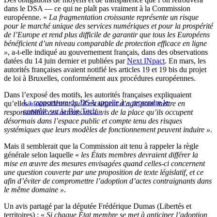
dans le DSA — ce qui ne plaît pas vraiment à la Commission
européenne. «
La fragmentation croissante représente un risque
pour le marché unique des services numériques et pour la prospérité
de l’Europe et rend plus difficile de garantir que tous les Européens
bénéficient d’un niveau comparable de protection efficace en ligne
»
, a-t-elle indiqué au gouvernement français, dans des observations
datées du 14 juin dernier et publiées par
Next INpact
. En mars, les
autorités françaises avaient notifié les articles 19 et 19 bis du projet
de loi à Bruxelles, conformément aux procédures européennes.
Dans l’exposé des motifs, les autorités françaises expliquaient
La rapporteure du DSA appelle à « reprendre le
qu’elles «
considèrent qu’il est urgent d’agir pour mettre en
contrôle sur la Big Tech »
responsabilité ces acteurs vis-à-vis de la place qu’ils occupent
désormais dans l’espace public et compte tenu des risques
systémiques que leurs modèles de fonctionnement peuvent induire »
.
Mais il semblerait que la Commission ait tenu à rappeler la règle
générale selon laquelle «
les États membres devraient différer la
mise en œuvre des mesures envisagées quand celles-ci concernent
une question couverte par une proposition de texte législatif, et ce
afin d’éviter de compromettre l’adoption d’actes contraignants dans
le même domaine »
.
Un avis partagé par la députée Frédérique Dumas (Libertés et
territoires) : «
Si chaque État membre se met à anticiper l’adoption