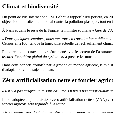
Climat et biodiversité
Du point de vue international, M. Béchu a rappelé qu’il portera, en 
objectifs d’un traité international contre la pollution plastique, tout e
À Paris et dans le reste de la France, le ministre souhaite
« faire de 20
« Dans quelques semaines, nous mettrons en consultation publique le
Celsius en 2100, tel que la trajectoire actuelle de réchauffement climatiq
En outre, tout un travail devra être mené avec le secteur de l’assuranc
assurer l’équilibre global du système »
, a précisé le ministre.
Dans cette période troublée par la gronde du monde agricole, le ministr
d’adaptation via le sujet de l’eau.
Zéro artificialisation nette et foncier agric
« Il n’y a pas d’agriculture sans eau, mais il n’y a pas d’agriculture s
La loi adoptée en juillet 2023 « zéro artificialisation nette » (ZAN) vi
foncier agricole sera regardée à la loupe.
« Nous avons sans doute à aller plus loin pour regarder comment mie