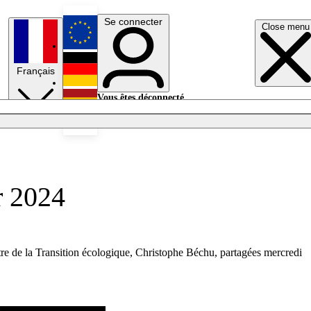
Se connecter
Close menu
English
Français
Deutsch
Vous êtes déconnecté.
Se connecter
Español
Lumières éteintes
r 2024
stre de la Transition écologique, Christophe Béchu, partagées mercredi