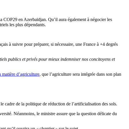
 la COP29 en Azerbaïdjan. Qu’il aura également à négocier les
triels les plus dépendants.
is à suivre pour préparer, si nécessaire, une France à +4 degrés
tiels publics et privés pour mieux indemniser nos concitoyens et
 matière d’agriculture
, que l’agriculture sera intégrée dans son plan
 le cadre de la politique de réduction de l’artificialisation des sols.
diversité. Néanmoins, le ministre assure que la question délicate du
urant qu’il ouvrira un
« chantier »
sur le sujet.