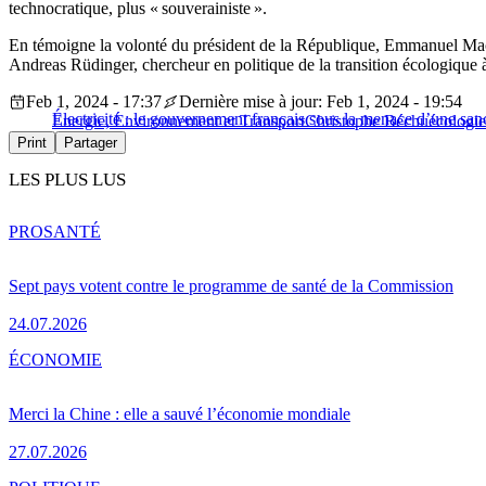
technocratique, plus « souverainiste ».
En témoigne la volonté du président de la République, Emmanuel M
Andreas Rüdinger, chercheur en politique de la transition écologique à
Feb 1, 2024 - 17:37
Dernière mise à jour: Feb 1, 2024 - 19:54
Électricité : le gouvernement français sous la menace d’une sa
Energie, Environnement et Transport
Christophe Béchu
écologie
Print
Partager
LES PLUS LUS
PRO
SANTÉ
Sept pays votent contre le programme de santé de la Commission
24.07.2026
ÉCONOMIE
Merci la Chine : elle a sauvé l’économie mondiale
27.07.2026