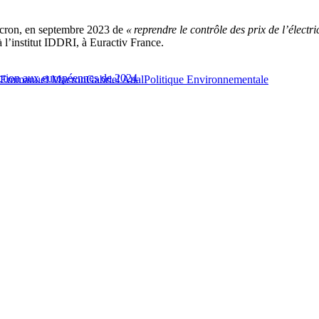
acron, en septembre 2023 de
« reprendre le contrôle des prix de l’électric
 l’institut IDDRI, à Euractiv France.
nction aux européennes de 2024
Emmanuel Macron
Gabriel Attal
Politique Environnementale