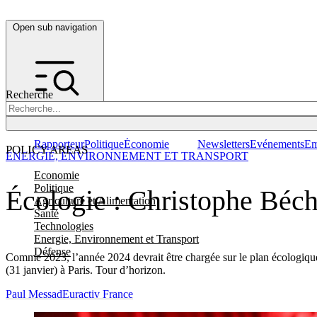
Open sub navigation
Recherche
Rapporteur
Politique
Économie
Newsletters
Evénements
Em
POLICY AREAS
ENERGIE, ENVIRONNEMENT ET TRANSPORT
Economie
Politique
Écologie : Christophe Béch
Agriculture et Alimentation
Santé
Technologies
Energie, Environnement et Transport
Défense
Comme 2023, l’année 2024 devrait être chargée sur le plan écologique 
(31 janvier) à Paris. Tour d’horizon.
Paul Messad
Euractiv France