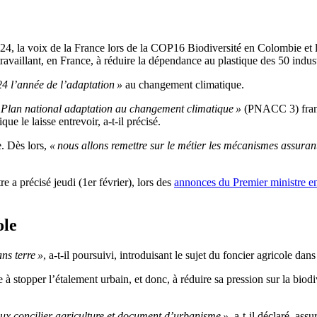
2024, la voix de la France lors de la COP16 Biodiversité en Colombie et
n travaillant, en France, à réduire la dépendance au plastique des 50 indus
24 l’année de l’adaptation »
au changement climatique.
 Plan national adaptation au changement climatique »
(PNACC 3) frança
ue le laisse entrevoir, a-t-il précisé.
e. Dès lors,
« nous allons remettre sur le métier les mécanismes assuran
e a précisé jeudi (1er février), lors des
annonces du Premier ministre en
ole
ans terre »
, a-t-il poursuivi, introduisant le sujet du foncier agricole dans
se à stopper l’étalement urbain, et donc, à réduire sa pression sur la bio
ux concilier agriculture et document d’urbanisme »
, a-t-il déclaré, ass