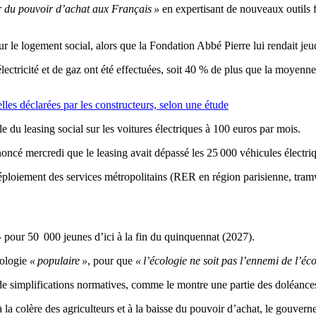
r du pouvoir d’achat aux Français »
en expertisant de nouveaux outils 
ur le logement social, alors que la Fondation Abbé Pierre lui rendait je
ctricité et de gaz ont été effectuées, soit 40 % de plus que la moyenne 
lles déclarées par les constructeurs, selon une étude
e du leasing social sur les voitures électriques à 100 euros par mois.
é mercredi que le leasing avait dépassé les 25 000 véhicules électriq
 le déploiement des services métropolitains (RER en région parisienne, t
»
pour 50 000 jeunes d’ici à la fin du quinquennat (2027).
ologie
« populaire »
, pour que
« l’écologie ne soit pas l’ennemi de l’éc
de simplifications normatives, comme le montre une partie des doléances
 la colère des agriculteurs et à la baisse du pouvoir d’achat, le gouvern