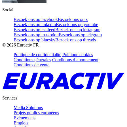
Social
Bezoek ons op facebook
Bezoek ons op x
Bezoek ons op linkedin
Bezoek ons op youtube
Bezoek ons op rss-feed
Bezoek ons op instagram
Bezoek ons op mastodon
Bezoek ons op telegram
Bezoek ons op bluesky
Bezoek ons op threads
©
2026
Euractiv FR
Politique de confidentialité
Politique cookies
Conditions générales
Conditions d’abonnement
Conditions de vente
Services
Media Solutions
Projets publics européens
Evénements
Emplois