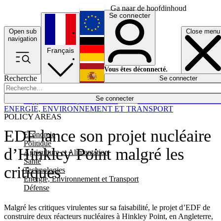
Ga naar de hoofdinhoud
Se connecter
Open sub
Close menu
English
navigation
Français
Deutsch
Vous êtes déconnecté.
Recherche
Se connecter
Español
Lumières éteintes
Se connecter
Rapporteur
Politique
Économie
Newsletters
Evénements
Em
ENERGIE, ENVIRONNEMENT ET TRANSPORT
POLICY AREAS
EDF lance son projet nucléaire
Economie
Politique
d’Hinkley Point malgré les
Agriculture et Alimentation
Santé
critiques
Technologies
Energie, Environnement et Transport
Défense
Malgré les critiques virulentes sur sa faisabilité, le projet d’EDF de
construire deux réacteurs nucléaires à Hinkley Point, en Angleterre,