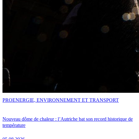
PRO
ENERGIE, ENVIRONNEMENT ET TRANSPORT
Nouveau dôme de chaleur : l’Autriche bat son record historique de
température