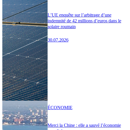
L’UE enquête sur l’arbitrage d’une
indemnité de 42 millions d’euros dans le
solaire roumain
30.07.2026
ÉCONOMIE
Merci la Chine : elle a sauvé l’économie