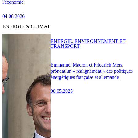
l'économie
04.08.2026
ENERGIE & CLIMAT
ENERGIE, ENVIRONNEMENT ET
TRANSPORT
Emmanuel Macron et Friedrich Merz
prônent un « réalignement » des politiques
énergétiques française et allemande
08.05.2025