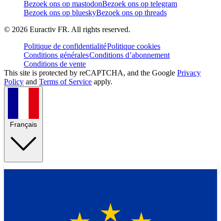
Bezoek ons op mastodon
Bezoek ons op telegram
Bezoek ons op bluesky
Bezoek ons op threads
©
2026
Euractiv FR. All rights reserved.
Politique de confidentialité
Politique cookies
Conditions générales
Conditions d’abonnement
Conditions de vente
This site is protected by reCAPTCHA, and the Google
Privacy
Policy
and
Terms of Service
apply.
Français