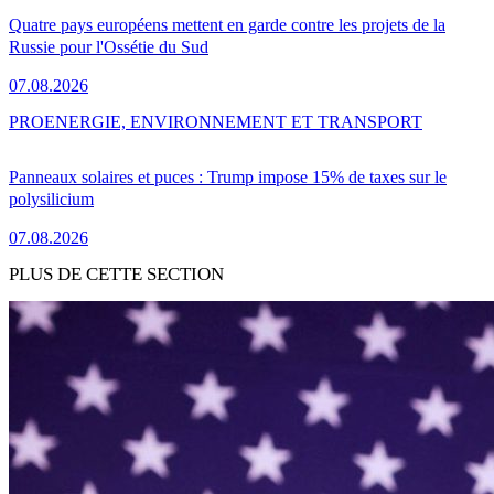
Quatre pays européens mettent en garde contre les projets de la
Russie pour l'Ossétie du Sud
07.08.2026
PRO
ENERGIE, ENVIRONNEMENT ET TRANSPORT
Panneaux solaires et puces : Trump impose 15% de taxes sur le
polysilicium
07.08.2026
PLUS DE CETTE SECTION