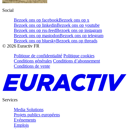
Social
Bezoek ons op facebook
Bezoek ons op x
Bezoek ons op linkedin
Bezoek ons op youtube
Bezoek ons op rss-feed
Bezoek ons op instagram
Bezoek ons op mastodon
Bezoek ons op telegram
Bezoek ons op bluesky
Bezoek ons op threads
©
2026
Euractiv FR
Politique de confidentialité
Politique cookies
Conditions générales
Conditions d’abonnement
Conditions de vente
Services
Media Solutions
Projets publics européens
Evénements
Emplois