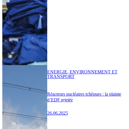
ENERGIE, ENVIRONNEMENT ET
TRANSPORT
Réacteurs nucléaires tchèques : la plainte
d’EDF rejetée
26.06.2025