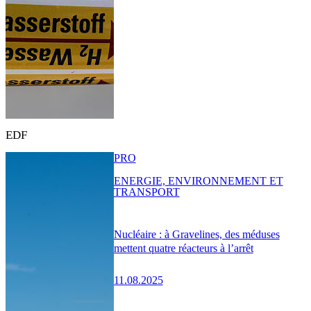
EDF
PRO
ENERGIE, ENVIRONNEMENT ET
TRANSPORT
Nucléaire : à Gravelines, des méduses
mettent quatre réacteurs à l’arrêt
11.08.2025