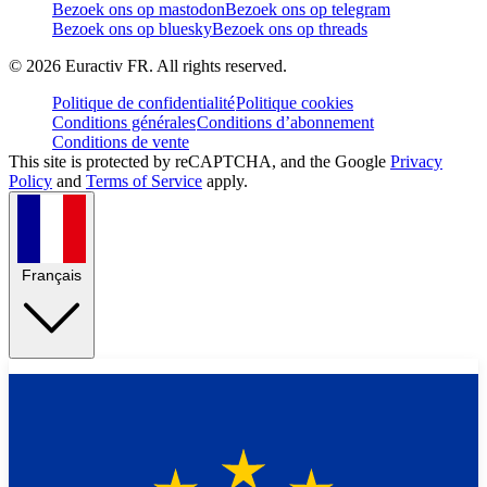
Bezoek ons op mastodon
Bezoek ons op telegram
Bezoek ons op bluesky
Bezoek ons op threads
©
2026
Euractiv FR. All rights reserved.
Politique de confidentialité
Politique cookies
Conditions générales
Conditions d’abonnement
Conditions de vente
This site is protected by reCAPTCHA, and the Google
Privacy
Policy
and
Terms of Service
apply.
Français