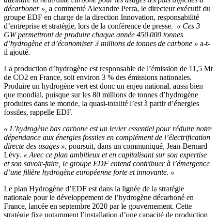
décarboner »,
a commenté Alexandre Perra, le directeur exécutif du
groupe EDF en charge de la direction Innovation, responsabilité
d’entreprise et stratégie, lors de la conférence de presse.
« Ces 3
GW permettront de produire chaque année 450 000 tonnes
d’hydrogène et d’économiser 3 millions de tonnes de carbone »
a-t-
il ajouté.
La production d’hydrogène est responsable de l’émission de 11,5 Mt
de CO2 en France, soit environ 3 % des émissions nationales.
Produire un hydrogène vert est donc un enjeu national, aussi bien
que mondial, puisque sur les 80 millions de tonnes d’hydrogène
produites dans le monde, la quasi-totalité l’est à partir d’énergies
fossiles, rappelle EDF.
« L’hydrogène bas carbone est un levier essentiel pour réduire notre
dépendance aux énergies fossiles en complément de l’électrification
directe des usages »,
poursuit, dans un communiqué, Jean-Bernard
Lévy.
« Avec ce plan ambitieux et en capitalisant sur son expertise
et son savoir-faire, le groupe EDF entend contribuer à l’émergence
d’une filière hydrogène européenne forte et innovante. »
Le plan Hydrogène d’EDF est dans la lignée de la stratégie
nationale pour le développement de l’hydrogène décarboné en
France, lancée en septembre 2020 par le gouvernement. Cette
stratégie fixe notamment l’installation d’une capacité de production