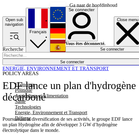
Ga naar de hoofdinhoud
Se connecter
Open sub
Close menu
English
navigation
Français
Deutsch
Vous êtes déconnecté.
Recherche
Se connecter
Español
Lumières éteintes
Se connecter
Rapporteur
Politique
Économie
Newsletters
Evénements
Em
ENERGIE, ENVIRONNEMENT ET TRANSPORT
POLICY AREAS
EDF lance un plan d'hydrogène
Economie
Politique
décarboné
Agriculture et Alimentation
Santé
Technologies
Energie, Environnement et Transport
Défense
Poursuivant la diversification de ses activités, le groupe EDF lance
un plan Hydrogène afin de développer 3 GW d’hydrogène
électrolytique dans le monde.