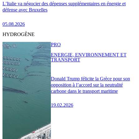
L’Italie va négocier des dépenses supplémentaires en énergie et
défense avec Bruxelles
05.08.2026
HYDROGÈNE
PRO
ENERGIE, ENVIRONNEMENT ET
TRANSPORT
Donald Trump félicite la Grèce pour son
opposition à l’accord sur la neutralité
carbone dans le transport maritime
19.02.2026