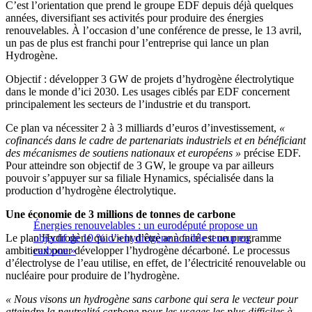
C’est l’orientation que prend le groupe EDF depuis déjà quelques
années, diversifiant ses activités pour produire des énergies
renouvelables.
À l’occasion d’une conférence de presse, le 13 avril,
un pas de plus est franchi pour l’entreprise qui lance un plan
Hydrogène.
Objectif : développer 3 GW de projets d’hydrogène électrolytique
dans le monde d’ici 2030. Les usages ciblés par EDF concernent
principalement les secteurs de l’industrie et du transport.
Ce plan va nécessiter 2 à 3 milliards d’euros d’investissement,
«
cofinancés dans le cadre de partenariats industriels et en bénéficiant
des mécanismes de soutiens nationaux et européens »
précise EDF.
Pour atteindre son objectif de 3 GW, le groupe va par ailleurs
pouvoir s’appuyer sur sa filiale Hynamics, spécialisée dans la
production d’hydrogène électrolytique.
Une économie de 3 millions de tonnes de carbone
Énergies renouvelables : un eurodéputé propose un
Le plan Hydrogène qui vient d’être annoncé est un programme
objectif de 10 % d’« hydrogène à faible teneur en
ambitieux pour développer l’hydrogène décarboné. Le processus
carbone »
d’électrolyse de l’eau utilise, en effet, de l’électricité renouvelable ou
nucléaire pour produire de l’hydrogène.
« Nous visons un hydrogène sans carbone qui sera le vecteur pour
atteindre la neutralité carbone pour les usages les plus difficiles à