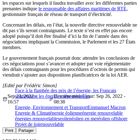
les espaces sur lesquels il faudra travailler avec les différentes parties
prenantes indique
le responsable des affaires maritimes de RTE
,
gestionnaire français de réseau de transport d’électricité.
Concernant les délais, en l’état, la nouvelle directive renouvelable ne
dit pas s’ils seront contraignants. Le texte n’est en effet pas encore
adopté puisqu’il doit être finalisé d’ici la fin de l’année dans des
négociations impliquant la Commission, le Parlement et les 27 États
membres.
Le gouvernement français pourrait donc attendre les conclusions de
ces négociations pour s’avancer et adopter par voie réglementaire
des délais contraignants pour les procédures d’octrois de permis qui
viendrait s’ajouter aux dispositions planificatrices de la loi AER.
[Edité par Frédéric Simon]
Face à la flambée des prix de l’énergie, les Français
Sep 23, 2022 -
soutiennent les énergies renouvelables
Dernière mise à jour: Sep 26, 2022 -
16:57
08:38
Energie, Environnement et Transport
Emmanuel Macron
Energie & Climat
énergie éolienne
énergie renouvelable
énergies renouvelables
eolien
éolien en mer
éolien offshore
Projet de loi
renouvelable
Print
Partager