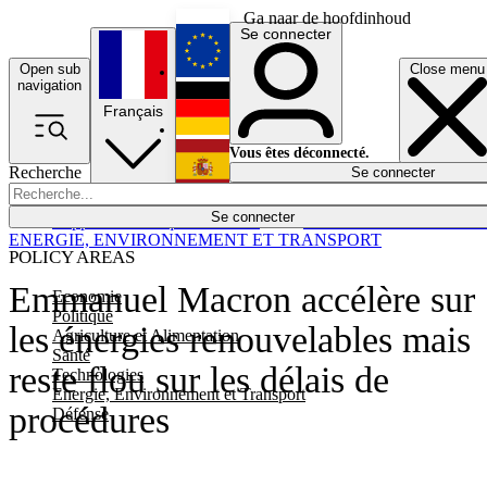
Ga naar de hoofdinhoud
Se connecter
Open sub
Close menu
English
navigation
Français
Deutsch
Vous êtes déconnecté.
Recherche
Se connecter
Español
Lumières éteintes
Se connecter
Rapporteur
Politique
Économie
Newsletters
Evénements
Em
ENERGIE, ENVIRONNEMENT ET TRANSPORT
POLICY AREAS
Emmanuel Macron accélère sur
Economie
Politique
les énergies renouvelables mais
Agriculture et Alimentation
Santé
reste flou sur les délais de
Technologies
Energie, Environnement et Transport
procédures
Défense