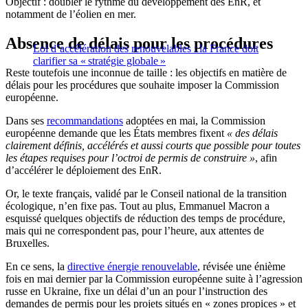
Objectif :
doubler le rythme du développement des EnR, et
notamment de l’éolien en mer.
Absence de délais pour les procédures
Loi d’accélération des renouvelables : la France doit
clarifier sa « stratégie globale »
Reste toutefois une inconnue de taille : les objectifs en matière de
délais pour les procédures que souhaite imposer la Commission
européenne.
Dans ses
recommandations
adoptées en mai, la Commission
européenne demande que les États membres fixent
« des délais
clairement définis, accélérés et aussi courts que possible pour toutes
les étapes requises pour l’octroi de permis de construire »
, afin
d’accélérer le déploiement des EnR.
Or, le texte français, validé par le Conseil national de la transition
écologique, n’en fixe pas. Tout au plus, Emmanuel Macron a
esquissé quelques objectifs de réduction des temps de procédure,
mais qui ne correspondent pas, pour l’heure, aux attentes de
Bruxelles.
En ce sens, la
directive énergie renouvelable
, révisée une énième
fois en mai dernier par la Commission européenne suite à l’agression
russe en Ukraine, fixe un délai d’un an pour l’instruction des
demandes de permis pour les projets situés en « zones propices » et