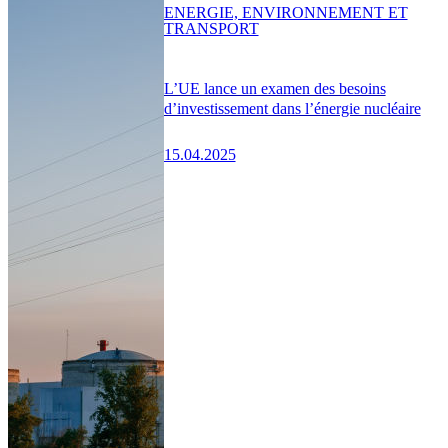
ENERGIE, ENVIRONNEMENT ET
TRANSPORT
L’UE lance un examen des besoins
d’investissement dans l’énergie nucléaire
15.04.2025