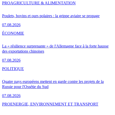
PRO
AGRICULTURE & ALIMENTATION
Poulets, bovins et ours polaires : la grippe aviaire se propage
07.08.2026
ÉCONOMIE
La « résilience surprenante » de l'Allemagne face à la forte hausse
des exportations chinoises
07.08.2026
POLITIQUE
Quatre pays européens mettent en garde contre les projets de la
Russie pour l'Ossétie du Sud
07.08.2026
PRO
ENERGIE, ENVIRONNEMENT ET TRANSPORT