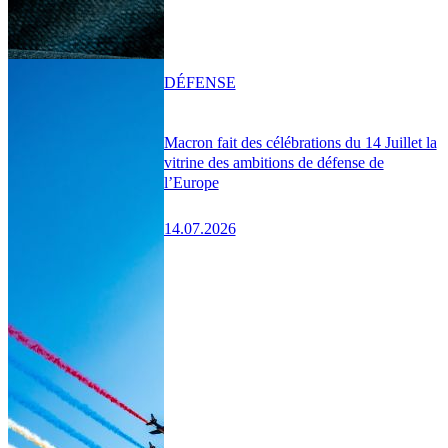
DÉFENSE
Macron fait des célébrations du 14 Juillet la
vitrine des ambitions de défense de
l’Europe
14.07.2026