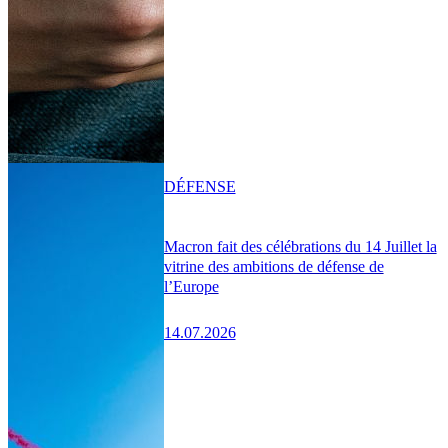
DÉFENSE
Macron fait des célébrations du 14 Juillet la
vitrine des ambitions de défense de
l’Europe
14.07.2026