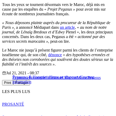
Tous les yeux se tournent désormais vers le Maroc, déjà mis en
cause par les enquêtes du «
Projet Pegasus »
pour avoir mis sur
écoute de nombreux journalistes français.
« Nous déposons plainte auprès du procureur de la République de
Paris »,
a annoncé Médiapart dans
un article
, «
au nom de notre
journal, de Lénaïg Bredoux et d’Edwy
Plenel », les deux principaux
concernés. Dans les deux cas, Pegasus a été «
actionné par des
services secrets marocains »
, peut-on lire.
Le Maroc nie jusqu’à présent figurer parmi les clients de l’entreprise
israélienne qui, de son côté,
dénonce
«
des hypothèses erronées et
des théories non corroborées qui soulèvent des doutes sérieux sur la
fiabilité et l’intérêt des sources »
.
Jul 21, 2021 - 08:37
Pegasus : la Hongrie affirme ne disposer d’aucune
Économie
Économie
Emmanuel Macron
Maroc
Pegasus
information
Print
Partager
LES PLUS LUS
PRO
SANTÉ