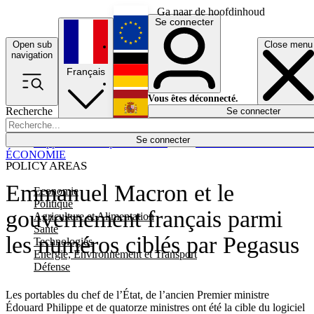
Ga naar de hoofdinhoud
Se connecter
Open sub
Close menu
English
navigation
Français
Deutsch
Vous êtes déconnecté.
Recherche
Se connecter
Español
Lumières éteintes
Se connecter
Rapporteur
Politique
Économie
Newsletters
Evénements
Em
ÉCONOMIE
POLICY AREAS
Emmanuel Macron et le
Economie
Politique
gouvernement français parmi
Agriculture et Alimentation
Santé
les numéros ciblés par Pegasus
Technologies
Energie, Environnement et Transport
Défense
Les portables du chef de l’État, de l’ancien Premier ministre
Édouard Philippe et de quatorze ministres ont été la cible du logiciel