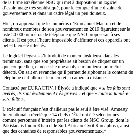
de la firme israélienne NSO qui met à disposition un logiciel
d’espionnage très sophistiqué, pour le compte d’une dizaine de
gouvernements et dans un cadre légal un peu douteux.
Hier, on apprenait que les numéros d’Emmanuel Macron et de
nombreux membres de son gouvernement en 2019 figuraient sur la
liste 50 000 numéros de téléphone que NSO proposerait à ses
clients. Il est pour l’heure impossible d’affirmer si ces appareils ont
bel et bien été infectés.
Le logiciel Pegasus s’introduit de manière insidieuse dans les
terminaux, sans que son propriétaire ait besoin de cliquer sur un
quelconque lien, et nécessite une analyse minutieuse pour être
détecté. On sait en revanche qu’il permet de siphonner le contenu du
téléphone et d’allumer le micro et la caméra à distance.
Contacté par EURACTIV, l’Élysée a indiqué que «
si les faits sont
avérés, ils sont évidemment très graves »
et que «
toute la lumière
sera faite »
.
L’exécutif français n’est d’ailleurs pas le seul à être visé. Amnesty
International a révélé que 14 chefs d’État ont été sélectionnés
comme personnes d’intérêts par les clients de NSO Group, dont le
Pakistanais Imran Khan et le Sud-Africain Cyril Ramaphosa, ainsi
que des centaines de responsables gouvernementaux.*