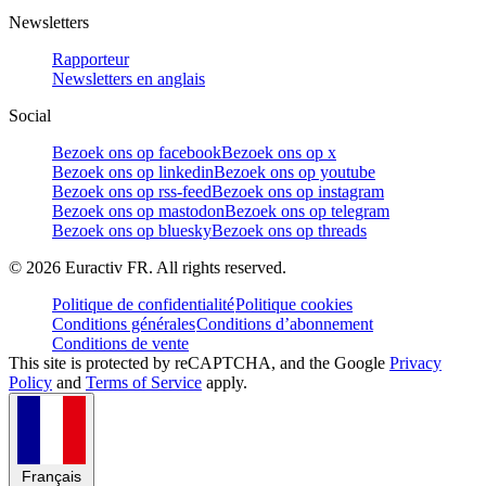
Newsletters
Rapporteur
Newsletters en anglais
Social
Bezoek ons op facebook
Bezoek ons op x
Bezoek ons op linkedin
Bezoek ons op youtube
Bezoek ons op rss-feed
Bezoek ons op instagram
Bezoek ons op mastodon
Bezoek ons op telegram
Bezoek ons op bluesky
Bezoek ons op threads
©
2026
Euractiv FR. All rights reserved.
Politique de confidentialité
Politique cookies
Conditions générales
Conditions d’abonnement
Conditions de vente
This site is protected by reCAPTCHA, and the Google
Privacy
Policy
and
Terms of Service
apply.
Français