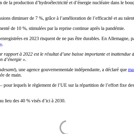
 de la production d’hydroélectricité et d’énergie nucléaire dans le bou
ssions diminuer de 7 %, grâce à l’amélioration de l’efficacité et au rale
menté de 10 %, stimulées par la reprise continue après la pandémie.
s enregistrées en 2023 risquent de ne pas être durables. En Allemagne,
 »
.
ar rapport à 2022 est le résultat d’une baisse importante et inattendu
on d’énergie »
.
ndesamt
), une agence gouvernementale indépendante, a déclaré que
mal
tée de main.
— pour lequels le règlement de l’UE sur la répartition de l’effort fixe d
u lieu des 40 % visés d’ici à 2030.