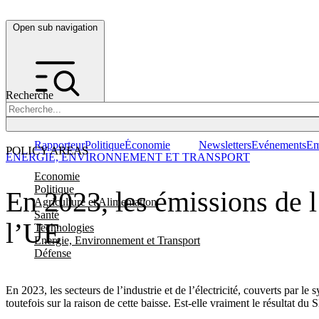
Open sub navigation
Recherche
Rapporteur
Politique
Économie
Newsletters
Evénements
Em
POLICY AREAS
ENERGIE, ENVIRONNEMENT ET TRANSPORT
Economie
Politique
En 2023, les émissions de l’
Agriculture et Alimentation
Santé
l’UE
Technologies
Energie, Environnement et Transport
Défense
En 2023, les secteurs de l’industrie et de l’électricité, couverts par
toutefois sur la raison de cette baisse. Est-elle vraiment le résultat du