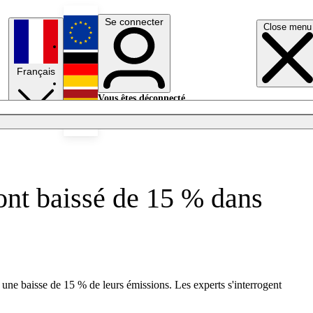
Se connecter
Close menu
English
Français
Deutsch
Vous êtes déconnecté.
Se connecter
Español
Lumières éteintes
é ont baissé de 15 % dans
 une baisse de 15 % de leurs émissions. Les experts s'interrogent