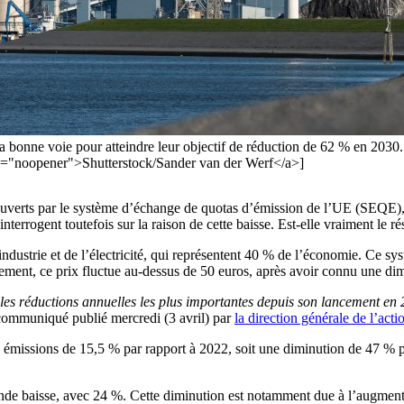
ur la bonne voie pour atteindre leur objectif de réduction de 62 % en 20
l="noopener">Shutterstock/Sander van der Werf</a>]
, couverts par le système d’échange de quotas d’émission de l’UE (SEQE),
interrogent toutefois sur la raison de cette baisse. Est-elle vraiment le 
dustrie et de l’électricité, qui représentent 40 % de l’économie. Ce sys
lement, ce prix fluctue au-dessus de 50 euros, après avoir connu une di
s réductions annuelles les plus importantes depuis son lancement en 200
 communiqué publié mercredi (3 avril) par
la direction générale de l’ac
eurs émissions de 15,5 % par rapport à 2022, soit une diminution de 47 %
grande baisse, avec 24 %. Cette diminution est notamment due à l’augmenta