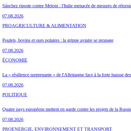
Sánchez riposte contre Meloni : l'Italie menacée de mesures de rétorsi
07.08.2026
PRO
AGRICULTURE & ALIMENTATION
Poulets, bovins et ours polaires : la grippe aviaire se propage
07.08.2026
ÉCONOMIE
La « résilience surprenante » de l'Allemagne face à la forte hausse de
07.08.2026
POLITIQUE
Quatre pays européens mettent en garde contre les projets de la Russi
07.08.2026
PRO
ENERGIE, ENVIRONNEMENT ET TRANSPORT