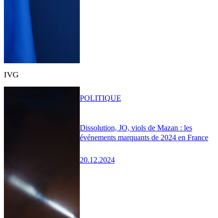
IVG
POLITIQUE
Dissolution, JO, viols de Mazan : les
événements marquants de 2024 en France
20.12.2024