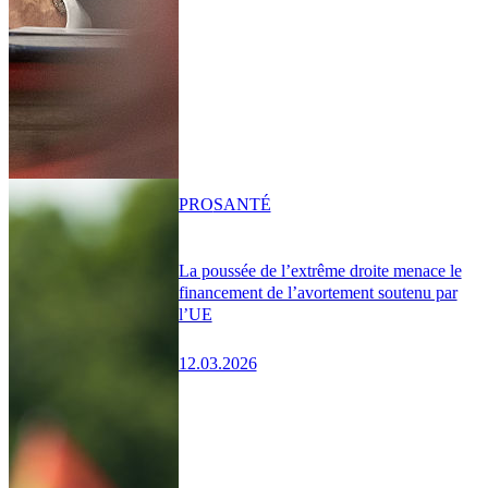
PRO
SANTÉ
La poussée de l’extrême droite menace le
financement de l’avortement soutenu par
l’UE
12.03.2026