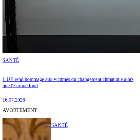
SANTÉ
L'UE rend hommage aux victimes du changement climatique alors
que l'Europe fond
16.07.2026
AVORTEMENT
SANTÉ