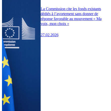
La Commission cite les fonds existants
dédiés à l’avortement sans donner de
réponse favorable au mouvement « Ma
voix, mon choix »
27.02.2026