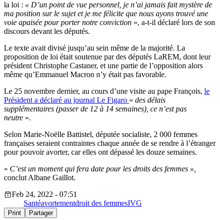
la loi :
« D’un point de vue personnel, je n’ai jamais fait mystère de
ma position sur le sujet et je me félicite que nous ayons trouvé une
voie apaisée pour porter notre conviction
», a-t-il déclaré lors de son
discours devant les députés.
Le texte avait divisé jusqu’au sein même de la majorité. La
proposition de loi était soutenue par des députés LaREM, dont leur
président Christophe Castaner, et une partie de l’opposition alors
même qu’Emmanuel Macron n’y était pas favorable.
Le 25 novembre dernier, au cours d’une visite au pape François,
le
Président a déclaré au journal Le Figaro
«
des délais
supplémentaires (passer de 12 à 14 semaines), ce n’est pas
neutre
».
Selon Marie-Noëlle Battistel, députée socialiste, 2 000 femmes
françaises seraient contraintes chaque année de se rendre à l’étranger
pour pouvoir avorter, car elles ont dépassé les douze semaines.
«
C’est un moment qui fera date pour les droits des femmes »,
conclut Albane Gaillot.
Feb 24, 2022 - 07:51
Santé
avortement
droit des femmes
IVG
Print
Partager