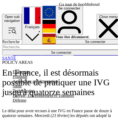
Ga naar de hoofdinhoud
Se connecter
Open sub
Close menu
English
navigation
Français
Deutsch
Vous êtes déconnecté.
Recherche
Se connecter
Español
Lumières éteintes
Se connecter
Rapporteur
Politique
Économie
Newsletters
Evénements
Em
SANTÉ
POLICY AREAS
En France, il est désormais
Economie
Politique
possible de pratiquer une IVG
Agriculture et Alimentation
Santé
jusqu'à quatorze semaines
Technologies
Energie, Environnement et Transport
Défense
Le délai pour avoir recours à une IVG en France passe de douze à
quatorze semaines. Mercredi (23 février) les députés ont adopté la