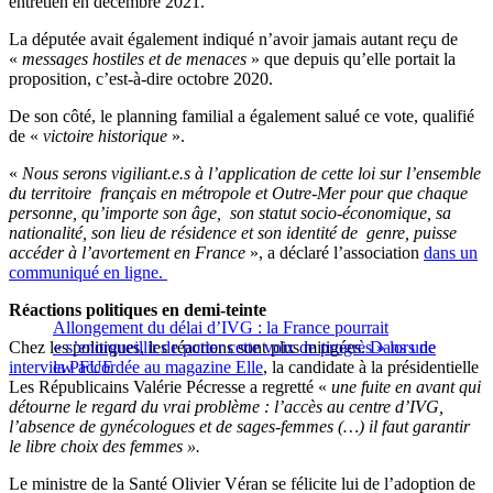
entretien en décembre 2021.
La députée avait également indiqué n’avoir jamais autant reçu de
«
messages hostiles et de menaces
» que depuis qu’elle portait la
proposition, c’est-à-dire octobre 2020.
De son côté, le planning familial a également salué ce vote, qualifié
de «
victoire historique
».
«
Nous serons vigiliant.e.s à l’application de cette loi sur l’ensemble
du territoire français en métropole et Outre-Mer pour que chaque
personne, qu’importe son âge, son statut socio-économique, sa
nationalité, son lieu de résidence et son identité de genre, puisse
accéder à l’avortement en France
», a déclaré l’association
dans un
communiqué en ligne.
Réactions politiques en demi-teinte
Allongement du délai d’IVG : la France pourrait
Chez les politiques, les réactions sont plus mitigées.
« s’enorgueillir de porter cette voix de progrès » lors de
Dans une
interview accordée au magazine Elle
la PFUE
, la candidate à la présidentielle
Les Républicains Valérie Pécresse a regretté «
une fuite en avant qui
détourne le regard du vrai problème : l’accès au centre d’IVG,
l’absence de gynécologues et de sages-femmes (…) il faut garantir
le libre choix des femmes ».
Le ministre de la Santé Olivier Véran se félicite lui de l’adoption de