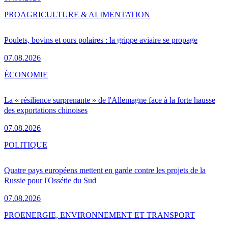
PRO
AGRICULTURE & ALIMENTATION
Poulets, bovins et ours polaires : la grippe aviaire se propage
07.08.2026
ÉCONOMIE
La « résilience surprenante » de l'Allemagne face à la forte hausse
des exportations chinoises
07.08.2026
POLITIQUE
Quatre pays européens mettent en garde contre les projets de la
Russie pour l'Ossétie du Sud
07.08.2026
PRO
ENERGIE, ENVIRONNEMENT ET TRANSPORT