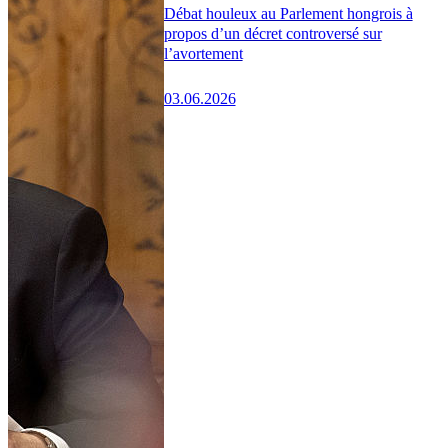
Débat houleux au Parlement hongrois à
propos d’un décret controversé sur
l’avortement
03.06.2026