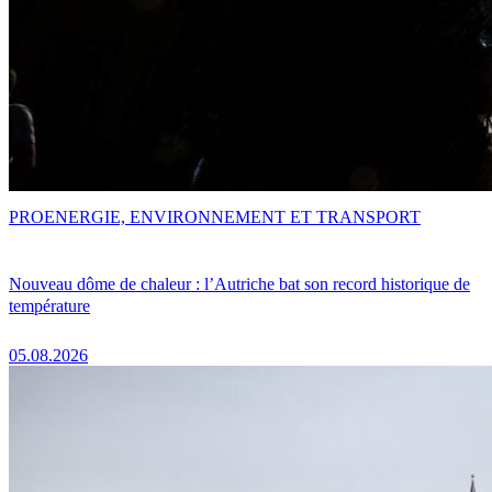
PRO
ENERGIE, ENVIRONNEMENT ET TRANSPORT
Nouveau dôme de chaleur : l’Autriche bat son record historique de
température
05.08.2026