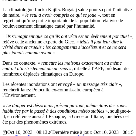
La climatologue Lucka Kajfez Bogataj salue pour sa part l’initiative
du maire, «
le seul à avoir compris ce qui se joue
», tout en
regrettant qu’une partie importante de la population relativise le
bouleversement climatique causé par l’humanité.
« I
ls s’imaginent que ce qu’ils ont vécu est un événement ponctuel
»,
relève cette ancienne experte du Giec. «
Mais il faut leur dire la
vérité dure et cruelle : les changements s’accélèrent et ce ne sera
plus jamais comme avant
».
Dans ce contexte, «
remettre les maisons exactement au même
endroit n’a strictement aucun sens
», dit-elle à l’AFP, prédisant de
nombreux déplacés climatiques en Europe.
Les récentes inondations ont envoyé «
un message très clair
»,
renchérit Janez Potocnik, ex-commissaire européen à
l’Environnement.
«
Le danger est désormais présent partout, même dans des zones
habituées par le passé à des conditions météo stables
», souligne-t-
il, en référence aussi à l’Espagne, la Grèce ou l’Italie, touchées cet
été par des phénomènes extrêmes.
Oct 10, 2023 - 08:13
Dernière mise à jour: Oct 10, 2023 - 08:15