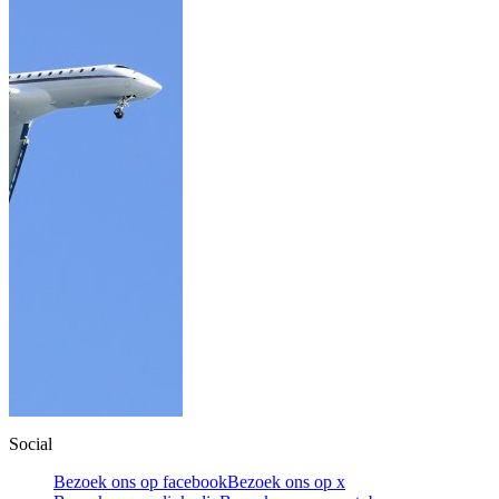
Social
Bezoek ons op facebook
Bezoek ons op x