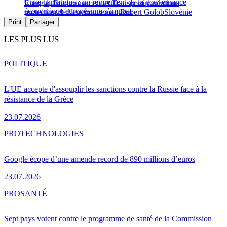
Crise climatique : un revirement de la gouvernance
Energie, Environnement et Transport
inondations
économique européenne s’impose
protection de l’environnement
Robert Golob
Slovénie
Print
Partager
LES PLUS LUS
POLITIQUE
L'UE accepte d'assouplir les sanctions contre la Russie face à la
résistance de la Grèce
23.07.2026
PRO
TECHNOLOGIES
Google écope d’une amende record de 890 millions d’euros
23.07.2026
PRO
SANTÉ
Sept pays votent contre le programme de santé de la Commission