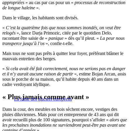
appropriées
» au cas par cas pour un «
processus de reconstruction
de longue haleine
».
Dans le village, les habitants sont divisés.
«
C’est la quatrième fois que nous sommes inondés, on veut être
relogés
», lance Darja Primozic, citée par le quotidien Delo,
racontant être saisie de «
panique
» dès qu’il pleut. «
La peur nous
transperce jusqu’à l’os
», confie-t-elle.
Mais tous ne sont pas prêts à quitter leur foyer, préférant blâmer le
mauvais entretien des berges.
«
Si cela avait été fait correctement, nous ne serions pas en danger
et il n’y aurait aucune raison de partir
», estime Bojan Arcan, assis
sous le porche de sa maison, qu’il habite depuis 40 ans dans un
cadre verdoyant idyllique.
« Plus jamais comme avant »
La fonte des glaciers européens
Dans la cour, des meubles en bois sèchent encore, vestiges des
pluies diluviennes. Mais pour cet entrepreneur de 43 ans qui dit
avoir recueilli plus de 100 signatures, pourquoi s’affoler «
alors que
les prochaines inondations ne surviendront peut-être pas avant une
centaine d’années
».