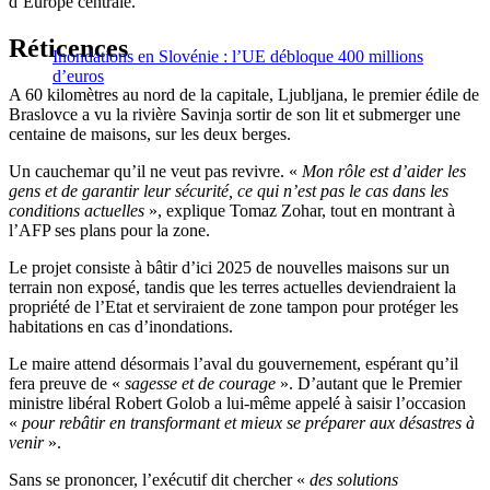
d’Europe centrale.
Réticences
Inondations en Slovénie : l’UE débloque 400 millions
d’euros
A 60 kilomètres au nord de la capitale, Ljubljana, le premier édile de
Braslovce a vu la rivière Savinja sortir de son lit et submerger une
centaine de maisons, sur les deux berges.
Un cauchemar qu’il ne veut pas revivre. «
Mon rôle est d’aider les
gens et de garantir leur sécurité, ce qui n’est pas le cas dans les
conditions actuelles
», explique Tomaz Zohar, tout en montrant à
l’AFP ses plans pour la zone.
Le projet consiste à bâtir d’ici 2025 de nouvelles maisons sur un
terrain non exposé, tandis que les terres actuelles deviendraient la
propriété de l’Etat et serviraient de zone tampon pour protéger les
habitations en cas d’inondations.
Le maire attend désormais l’aval du gouvernement, espérant qu’il
fera preuve de «
sagesse et de courage
». D’autant que le Premier
ministre libéral Robert Golob a lui-même appelé à saisir l’occasion
«
pour rebâtir en transformant et mieux se préparer aux désastres à
venir
».
Sans se prononcer, l’exécutif dit chercher «
des solutions