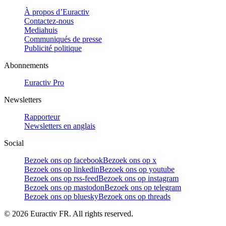
À propos d’Euractiv
Contactez-nous
Mediahuis
Communiqués de presse
Publicité politique
Abonnements
Euractiv Pro
Newsletters
Rapporteur
Newsletters en anglais
Social
Bezoek ons op facebook
Bezoek ons op x
Bezoek ons op linkedin
Bezoek ons op youtube
Bezoek ons op rss-feed
Bezoek ons op instagram
Bezoek ons op mastodon
Bezoek ons op telegram
Bezoek ons op bluesky
Bezoek ons op threads
©
2026
Euractiv FR. All rights reserved.