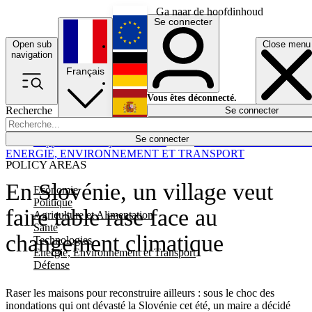
Ga naar de hoofdinhoud
Se connecter
Open sub
Close menu
English
navigation
Français
Deutsch
Vous êtes déconnecté.
Recherche
Se connecter
Español
Lumières éteintes
Se connecter
Rapporteur
Politique
Économie
Newsletters
Evénements
Em
ENERGIE, ENVIRONNEMENT ET TRANSPORT
POLICY AREAS
En Slovénie, un village veut
Economie
Politique
faire table rase face au
Agriculture et Alimentation
Santé
changement climatique
Technologies
Energie, Environnement et Transport
Défense
Raser les maisons pour reconstruire ailleurs : sous le choc des
inondations qui ont dévasté la Slovénie cet été, un maire a décidé