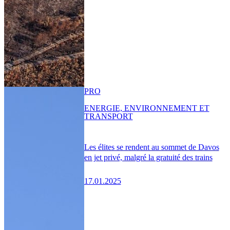
PRO
ENERGIE, ENVIRONNEMENT ET
TRANSPORT
Les élites se rendent au sommet de Davos
en jet privé, malgré la gratuité des trains
17.01.2025