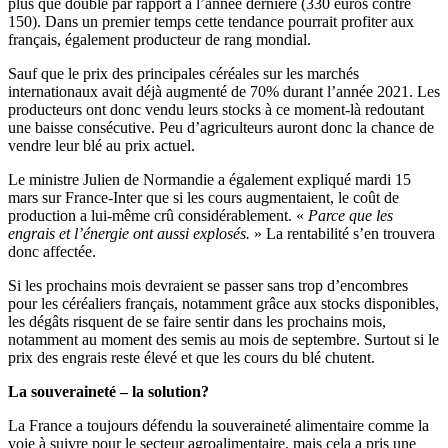
plus que doublé par rapport à l’année dernière (330 euros contre
150). Dans un premier temps cette tendance pourrait profiter aux
français, également producteur de rang mondial.
Sauf que le prix des principales céréales sur les marchés
internationaux avait déjà augmenté de 70% durant l’année 2021. Les
producteurs ont donc vendu leurs stocks à ce moment-là redoutant
une baisse consécutive. Peu d’agriculteurs auront donc la chance de
vendre leur blé au prix actuel.
Le ministre Julien de Normandie a également expliqué mardi 15
mars sur France-Inter que si les cours augmentaient, le coût de
production a lui-même crû considérablement. «
Parce que les
engrais et l’énergie ont aussi explosés.
» La rentabilité s’en trouvera
donc affectée.
Si les prochains mois devraient se passer sans trop d’encombres
pour les céréaliers français, notamment grâce aux stocks disponibles,
les dégâts risquent de se faire sentir dans les prochains mois,
notamment au moment des semis au mois de septembre. Surtout si le
prix des engrais reste élevé et que les cours du blé chutent.
La souveraineté – la solution?
La France a toujours défendu la souveraineté alimentaire comme la
voie à suivre pour le secteur agroalimentaire, mais cela a pris une