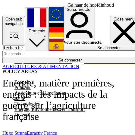
Ga naar de hoofdinhoud
Se connecter
Open sub
Close menu
English
navigation
Français
Deutsch
Vous êtes déconnecté.
Recherche
Se connecter
Español
Lumières éteintes
Se connecter
Rapporteur
Politique
Économie
Newsletters
Evénements
Em
AGRICULTURE & ALIMENTATION
POLICY AREAS
Energie, matière premières,
Economie
Politique
engrais : les impacts de la
Agriculture et Alimentation
Santé
guerre sur l’agriculture
Technologies
Energie, Environnement et Transport
française
Défense
Hugo Struna
Euractiv France