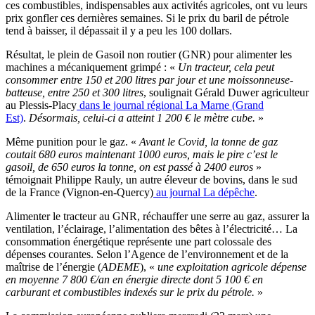
ces combustibles, indispensables aux activités agricoles, ont vu leurs
prix gonfler ces dernières semaines. Si le prix du baril de pétrole
tend à baisser, il dépassait il y a peu les 100 dollars.
Résultat, le plein de Gasoil non routier (GNR) pour alimenter les
machines a mécaniquement grimpé : «
Un tracteur, cela peut
consommer entre 150 et 200 litres par jour et une moissonneuse-
batteuse, entre 250 et 300 litres
, soulignait Gérald Duwer agriculteur
au Plessis-Placy
dans le journal régional La Marne (Grand
Est)
.
Désormais, celui-ci a atteint 1 200 € le mètre cube.
»
Même punition pour le gaz. «
Avant le Covid, la tonne de gaz
coutait 680 euros maintenant 1000 euros, mais le pire c’est le
gasoil, de 650 euros la tonne, on est passé à 2400 euros
»
témoignait Philippe Rauly, un autre éleveur de bovins, dans le sud
de la France (Vignon-en-Quercy)
au journal La dépêche
.
Alimenter le tracteur au GNR, réchauffer une serre au gaz, assurer la
ventilation, l’éclairage, l’alimentation des bêtes à l’électricité… La
consommation énergétique représente une part colossale des
dépenses courantes. Selon l’Agence de l’environnement et de la
maîtrise de l’énergie (
ADEME
), «
une exploitation agricole dépense
en moyenne 7 800 €/an en énergie directe dont 5 100 € en
carburant et combustibles indexés sur le prix du pétrole.
»