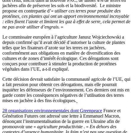
dont celui, inscrit dans la nouvelle PAC, de laisser 4% de terres en
jachères afin de préserver les sols et la biodiversité. Le ministre
propose en contrepartie d’«
utiliser ces terres pour produire des
protéines, ces plantes qui ont un apport environnemental incroyable
: elles fixent l’azote et limitent les gaz à effet de serre, cela permet de
ne pas avoir utiliser d’engrais.
»
Le commissaire européen à l’agriculture Janusz Wojciechowski a
depuis confirmé qu’il avait décidé d’autoriser la culture de plantes
telles que les fixateurs d’azote sur les terres en jachères,
conformément aux obligations en matière de diversification des
cultures et de zones d’intérêt écologique. Ces dérogations sont
conçues pour contribuer à stimuler la production de protéines
végétales dans l’UE, a-t-il expliqué.
Cette décision devrait satisfaire la communauté agricole de l’UE, qui
a fait pression pour obtenir ces dérogations, mais elle pourrait
inquiéter les défenseurs de l’environnement. Ces derniers ont mis en
garde contre les conséquences négatives de l’utilisation des terres
mises en jachère à des fins écologiques.
28 organisations environnementales dont Greenpeace
France et
Génération Futures ont adressé une lettre à Emmanuel Macron,
dénonçant l’instrumentalisation de la guerre en Ukraine afin de
promouvoir une «
agriculture productiviste
. «
En dehors des
contextes d’urgence humanitaire, la faim n’est pas une question de