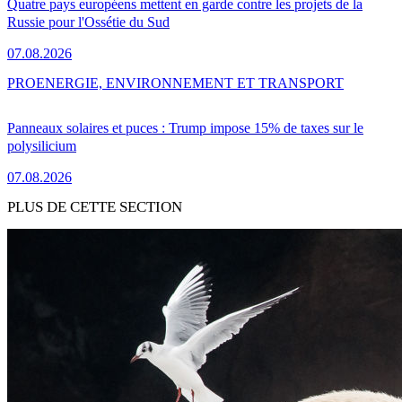
Quatre pays européens mettent en garde contre les projets de la
Russie pour l'Ossétie du Sud
07.08.2026
PRO
ENERGIE, ENVIRONNEMENT ET TRANSPORT
Panneaux solaires et puces : Trump impose 15% de taxes sur le
polysilicium
07.08.2026
PLUS DE CETTE SECTION