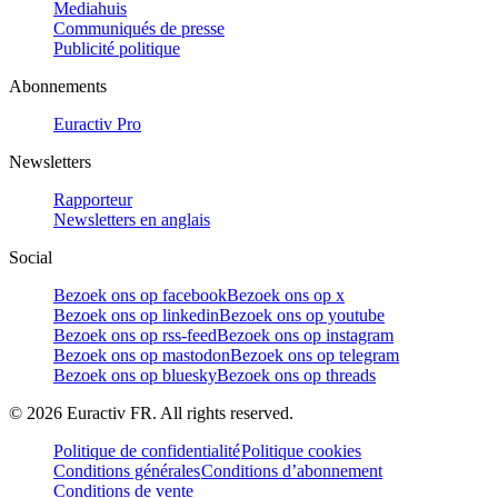
Mediahuis
Communiqués de presse
Publicité politique
Abonnements
Euractiv Pro
Newsletters
Rapporteur
Newsletters en anglais
Social
Bezoek ons op facebook
Bezoek ons op x
Bezoek ons op linkedin
Bezoek ons op youtube
Bezoek ons op rss-feed
Bezoek ons op instagram
Bezoek ons op mastodon
Bezoek ons op telegram
Bezoek ons op bluesky
Bezoek ons op threads
©
2026
Euractiv FR. All rights reserved.
Politique de confidentialité
Politique cookies
Conditions générales
Conditions d’abonnement
Conditions de vente