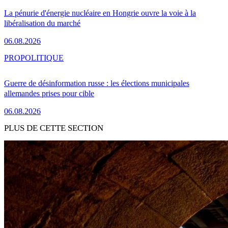
La pénurie d'énergie nucléaire en Hongrie ouvre la voie à la
libéralisation du marché
06.08.2026
PRO
POLITIQUE
Guerre de désinformation russe : les élections municipales
allemandes prises pour cible
06.08.2026
PLUS DE CETTE SECTION