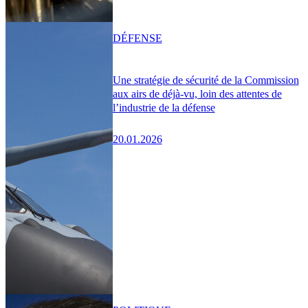
DÉFENSE
Une stratégie de sécurité de la Commission
aux airs de déjà-vu, loin des attentes de
l’industrie de la défense
20.01.2026