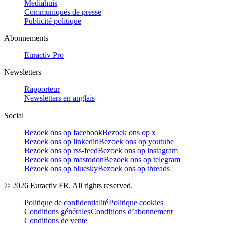
Mediahuis
Communiqués de presse
Publicité politique
Abonnements
Euractiv Pro
Newsletters
Rapporteur
Newsletters en anglais
Social
Bezoek ons op facebook
Bezoek ons op x
Bezoek ons op linkedin
Bezoek ons op youtube
Bezoek ons op rss-feed
Bezoek ons op instagram
Bezoek ons op mastodon
Bezoek ons op telegram
Bezoek ons op bluesky
Bezoek ons op threads
©
2026
Euractiv FR. All rights reserved.
Politique de confidentialité
Politique cookies
Conditions générales
Conditions d’abonnement
Conditions de vente