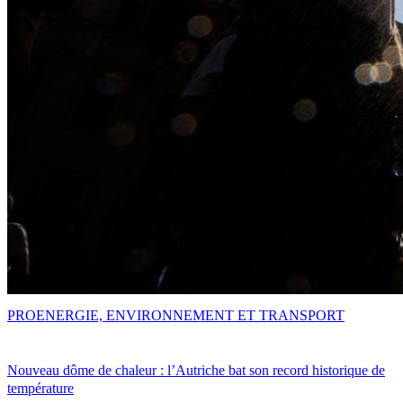
PRO
ENERGIE, ENVIRONNEMENT ET TRANSPORT
Nouveau dôme de chaleur : l’Autriche bat son record historique de
température