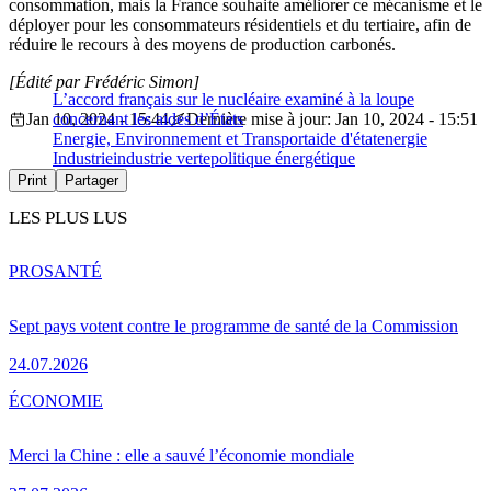
consommation, mais la France souhaite améliorer ce mécanisme et le
déployer pour les consommateurs résidentiels et du tertiaire, afin de
réduire le recours à des moyens de production carbonés.
[Édité par Frédéric Simon]
L’accord français sur le nucléaire examiné à la loupe
Jan 10, 2024 - 15:44
concernant les aides d’États
Dernière mise à jour: Jan 10, 2024 - 15:51
Energie, Environnement et Transport
aide d'état
energie
Industrie
industrie verte
politique énergétique
Print
Partager
LES PLUS LUS
PRO
SANTÉ
Sept pays votent contre le programme de santé de la Commission
24.07.2026
ÉCONOMIE
Merci la Chine : elle a sauvé l’économie mondiale