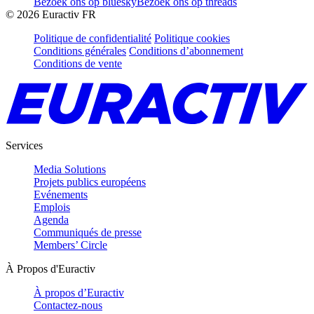
Bezoek ons op bluesky
Bezoek ons op threads
©
2026
Euractiv FR
Politique de confidentialité
Politique cookies
Conditions générales
Conditions d’abonnement
Conditions de vente
Services
Media Solutions
Projets publics européens
Evénements
Emplois
Agenda
Communiqués de presse
Members’ Circle
À Propos d'Euractiv
À propos d’Euractiv
Contactez-nous