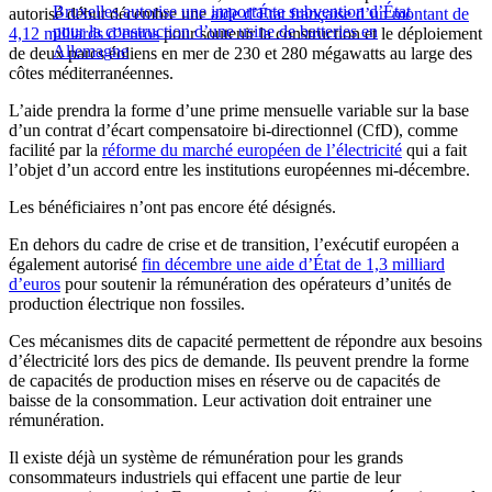
Bruxelles autorise une importante subvention d’État
autorisé début décembre une
aide d’État française d’un montant de
pour la construction d’une usine de batteries en
4,12 milliards d’euros
pour soutenir la construction et le déploiement
Allemagne
de deux parcs éoliens en mer de 230 et 280 mégawatts au large des
côtes méditerranéennes.
L’aide prendra la forme d’une prime mensuelle variable sur la base
d’un contrat d’écart compensatoire bi-directionnel (CfD), comme
facilité par la
réforme du marché européen de l’électricité
qui a fait
l’objet d’un accord entre les institutions européennes mi-décembre.
Les bénéficiaires n’ont pas encore été désignés.
En dehors du cadre de crise et de transition, l’exécutif européen a
également autorisé
fin décembre une aide d’État de 1,3 milliard
d’euros
pour soutenir la rémunération des opérateurs d’unités de
production électrique non fossiles.
Ces mécanismes dits de capacité permettent de répondre aux besoins
d’électricité lors des pics de demande. Ils peuvent prendre la forme
de capacités de production mises en réserve ou de capacités de
baisse de la consommation. Leur activation doit entrainer une
rémunération.
Il existe déjà un système de rémunération pour les grands
consommateurs industriels qui effacent une partie de leur