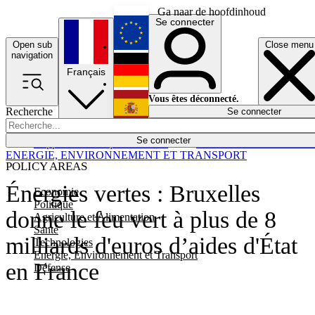
Ga naar de hoofdinhoud
Se connecter
Open sub
Close menu
English
navigation
Français
Deutsch
Vous êtes déconnecté.
Recherche
Se connecter
Español
Lumières éteintes
Se connecter
Rapporteur
Politique
Économie
Newsletters
Evénements
Em
ENERGIE, ENVIRONNEMENT ET TRANSPORT
POLICY AREAS
Énergies vertes : Bruxelles
Economie
Politique
donne le feu vert à plus de 8
Agriculture et Alimentation
Santé
milliards d'euros d’aides d'État
Technologies
Energie, Environnement et Transport
en France
Défense