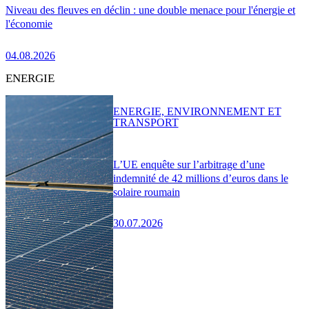
Niveau des fleuves en déclin : une double menace pour l'énergie et
l'économie
04.08.2026
ENERGIE
ENERGIE, ENVIRONNEMENT ET
TRANSPORT
L’UE enquête sur l’arbitrage d’une
indemnité de 42 millions d’euros dans le
solaire roumain
30.07.2026