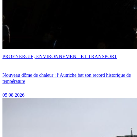
PRO
ENERGIE, ENVIRONNEMENT ET TRANSPORT
Nouveau dôme de chaleur : l’Autriche bat son record historique de
température
05.08.2026