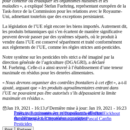
pour contenir ou éradiquer les organismes nuisibles et les
maladies
», a expliqué Stefan Fuehring, représentant européen de la
Task-force de la Commission pour les relations avec le Royaume-
Uni, admettant toutefois que des exceptions persistaient.
La législation de l’UE régit encore les biens importés. Autrement dit,
les produits britanniques qui s’en écartent de manière significative
peuvent devoir passer par des systèmes séparés, où le produit à
vendre dans l’UE est conservé séparément et traité conformément
aux règlements de l’UE, comme les règles strictes anti-pesticides.
Notre système sur les pesticides très strict a été imaginé par la
direction générale de l’agriculture (DGAGRI), a déclaré
M. Fuehring. Celle-ci a ainsi œuvré à l’établissement d’une teneur
maximale en résidus pour les denrées alimentaires.
«
Nous devrons organiser des contrôles frontaliers à cet effet
», a-t-il
ajouté, arguant que «
les produits agroalimentaires entrant dans
l’UE ne pouvaient pas être autorisés s’ils dépassaient la limite
maximale en résidus »
.
Jan 19, 2021 - 16:13
Dernière mise à jour: Jan 19, 2021 - 16:23
Petits mais puissants, les micropolluants affectent
Energie, Environnement et Transport
abeilles
Bas Eickhout
durablement les écosystèmes aquatiques
Brexit
Energie & Climat
néonicotinoïdes
Pascal Canfin
Pesticides
Print
Partager