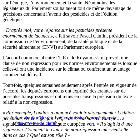
sur l’énergie, l’environnement et la santé. Néanmoins, les
législateurs du Parlement souhaitaient tout de même davantage de
précisions concernant l’avenir des pesticides et de l’édition
génétique.
«
D’après moi, votre réponse sur les pesticides présente
énormément de lacunes »
, a fait savoir Pascal Canfin, président de la
commission de l’environnement, de la santé publique et de la
sécurité alimentaire (ENVI) au Parlement européen.
L’accord commercial entre l’UE et le Royaume-Uni prévoit une
clause de non-régression pour les normes environnementales lorsque
celles-ci ont une incidence sur le climat ou confèrent un avantage
commercial déloyal.
Toutefois, quelques semaines seulement après l’entrée en vigueur de
l’accord, les députés européens ont exprimé des craintes sur de
possibles transgressions et ont remis en cause la précision du texte
relatif à la non-régression.
«
Par exemple, Londres a annoncé vouloir déréglementer l’édition
Néonicotinoïdes : « La Commission européenne doit
génétique. Or ce sujet fait l’objet de vifs débats en Europe »
, a
faire preuve de clarté »
signalé Bas Eickhout, un député européen vert. «
Il s’agit là d’une
régression. Comment la clause de non-régression intervient-elle
dans ce cas ? Quel est son rôle ?
».