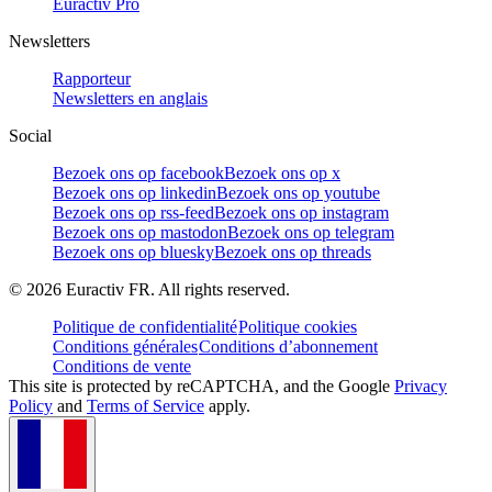
Euractiv Pro
Newsletters
Rapporteur
Newsletters en anglais
Social
Bezoek ons op facebook
Bezoek ons op x
Bezoek ons op linkedin
Bezoek ons op youtube
Bezoek ons op rss-feed
Bezoek ons op instagram
Bezoek ons op mastodon
Bezoek ons op telegram
Bezoek ons op bluesky
Bezoek ons op threads
©
2026
Euractiv FR. All rights reserved.
Politique de confidentialité
Politique cookies
Conditions générales
Conditions d’abonnement
Conditions de vente
This site is protected by reCAPTCHA, and the Google
Privacy
Policy
and
Terms of Service
apply.