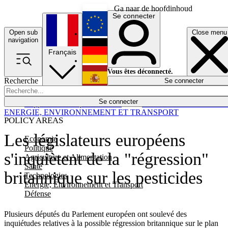
Ga naar de hoofdinhoud
Se connecter
Open sub
Close menu
English
navigation
Français
Deutsch
Vous êtes déconnecté.
Recherche
Se connecter
Español
Lumières éteintes
Se connecter
Rapporteur
Politique
Économie
Newsletters
Evénements
Em
ENERGIE, ENVIRONNEMENT ET TRANSPORT
POLICY AREAS
Les législateurs européens
Economie
Politique
s'inquiètent de la "régression"
Agriculture et Alimentation
Santé
britannique sur les pesticides
Technologies
Energie, Environnement et Transport
Défense
Plusieurs députés du Parlement européen ont soulevé des
inquiétudes relatives à la possible régression britannique sur le plan