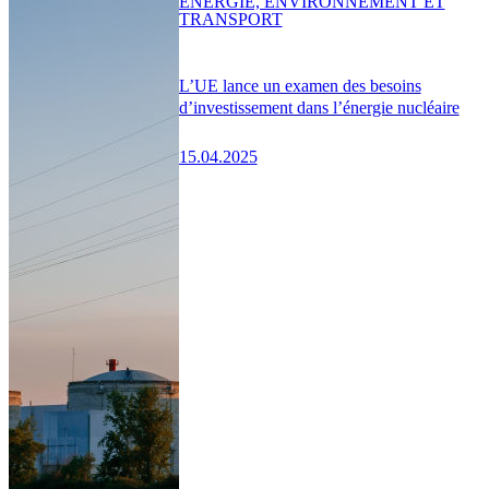
ENERGIE, ENVIRONNEMENT ET
TRANSPORT
L’UE lance un examen des besoins
d’investissement dans l’énergie nucléaire
15.04.2025