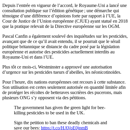
Depuis l’entrée en vigueur de l’accord, le Royaume-Uni a lancé une
consultation publique sur l’édition génétique ; une démarche qui
témoigne d’une différence d’opinions forte par rapport à l’UE, la
Cour de Justice de l’Union européenne (CJUE) ayant statué en 2018
que la pratique relevait de la Directive européenne sur les OGM.
Pascal Canfin a également soulevé des inquiétudes sur les pesticides,
avançant que de ce qu’il avait entendu, il se pourrait que le sérail
politique britannique se distancie du cadre posé par la législation
européenne et autorise des pesticides actuellement interdits au
Royaume-Uni et dans l’UE.
Plus tôt ce mois-ci, Westminster a approuvé une autorisation
d’urgence sur les pesticides tueurs d’abeilles, les néonicotinoïdes.
Pour l’heure, dix nations européennes ont recours à cette substance.
Son utilisation est certes seulement autorisée en quantité limitée afin
de protéger les récoltes de betteraves sucrières des pucerons, mais
plusieurs ONG s’y opposent via des pétitions.
The government has given the green light for bee-
killing pesticides to be used in the UK.
Sign the petition to ban these deadly chemicals and
save our bees:
https://t.co/HAVoE0jpmB