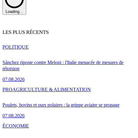
Loading...
LES PLUS RÉCENTS
POLITIQUE
Sánchez riposte contre Meloni : l'Italie menacée de mesures de
rétorsion
07.08.2026
PRO
AGRICULTURE & ALIMENTATION
Poulets, bovins et ours polaires : la grippe aviaire se propage
07.08.2026
ÉCONOMIE