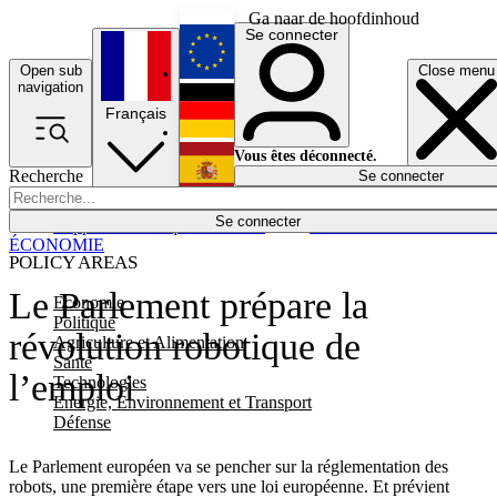
Ga naar de hoofdinhoud
Se connecter
Open sub
Close menu
English
navigation
Français
Deutsch
Vous êtes déconnecté.
Recherche
Se connecter
Español
Lumières éteintes
Se connecter
Rapporteur
Politique
Économie
Newsletters
Evénements
Em
ÉCONOMIE
POLICY AREAS
Le Parlement prépare la
Economie
Politique
révolution robotique de
Agriculture et Alimentation
Santé
l’emploi
Technologies
Energie, Environnement et Transport
Défense
Le Parlement européen va se pencher sur la réglementation des
robots, une première étape vers une loi européenne. Et prévient