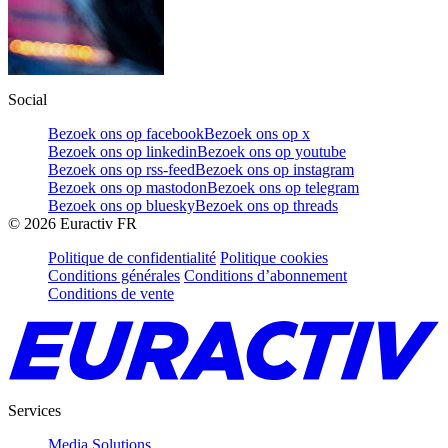
Social
Bezoek ons op facebook
Bezoek ons op x
Bezoek ons op linkedin
Bezoek ons op youtube
Bezoek ons op rss-feed
Bezoek ons op instagram
Bezoek ons op mastodon
Bezoek ons op telegram
Bezoek ons op bluesky
Bezoek ons op threads
©
2026
Euractiv FR
Politique de confidentialité
Politique cookies
Conditions générales
Conditions d’abonnement
Conditions de vente
Services
Media Solutions