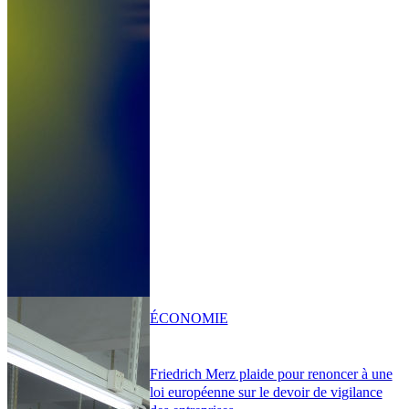
ÉCONOMIE
Friedrich Merz plaide pour renoncer à une
loi européenne sur le devoir de vigilance