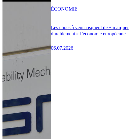
ÉCONOMIE
Les chocs à venir risquent de « marquer
durablement » l’économie européenne
06.07.2026