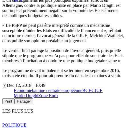
L’un des arguments les plus politiques exprimés, surtout en
BCE
Allemagne, contre la politique mise en place par Mario Draghi est
son impact prétendument négatif sur la volonté des États à mener
des politiques budgétaires solides.
« Le PSPP ne peut pas être interprété comme un mécanisme
susceptible d’aider les États en difficulté de financement », réfutait
en octobre dernier, l’avocat général de la CJUE, Melchior Wathelet,
dans publié son opinion préalable au jugement.
Le verdict final partage la position de l’avocat général, puisqu’elle
stipule que le programme « n’a pas pour effet de soustraire les États
membres à l’incitation à conduire une politique budgétaire saine ».
Le programme devait initialement se terminer en septembre 2016,
mais a été étendu. Il pourrait prendre fin dans les semaines à venir.
Dec 12, 2018 - 10:49
Économie
banque centrale européenne
BCE
CJUE
Mario Draghi
Zone Euro
Print
Partager
LES PLUS LUS
POLITIQUE