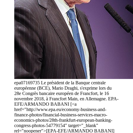
epa07169735 Le président de la Banque centrale
européenne (BCE), Mario Draghi, s'exprime lors du
28e Congrès bancaire européen de Francfort, le 16
novembre 2018, à Francfort Main, en Allemagne. EPA-
EFE/ARMANDO BABANI [<a
href="http://www.epa.eu/economy-business-and-
finance-photos/financial-business-services-macro-
economics-photos/28th-frankfurt-european-banking-
congress-photos-54779154" target="_blank"
rel="noopener">[EPA-EFE/ARMANDO BABANI]