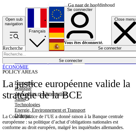
Ga naar de hoofdinhoud
Se connecter
Open sub
Close menu
English
navigation
Français
Deutsch
Vous êtes déconnecté.
Recherche
Se connecter
Español
Lumières éteintes
Se connecter
Rapporteur
Politique
Économie
Newsletters
Evénements
Em
ÉCONOMIE
POLICY AREAS
La justice européenne valide la
Economie
Politique
stratégie de la BCE
Agriculture et Alimentation
Santé
Technologies
Energie, Environnement et Transport
Défense
La Cour de justice de l’UE a donné raison à la Banque centrale
européenne : sa politique d’achat d’obligations nationales est
conforme au droit européen, malgré les inquiétudes allemandes.