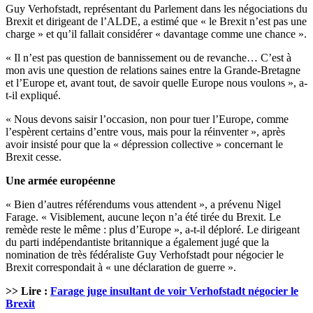
Guy Verhofstadt, représentant du Parlement dans les négociations du
Brexit et dirigeant de l’ALDE, a estimé que « le Brexit n’est pas une
charge » et qu’il fallait considérer « davantage comme une chance ».
« Il n’est pas question de bannissement ou de revanche… C’est à
mon avis une question de relations saines entre la Grande-Bretagne
et l’Europe et, avant tout, de savoir quelle Europe nous voulons », a-
t-il expliqué.
« Nous devons saisir l’occasion, non pour tuer l’Europe, comme
l’espèrent certains d’entre vous, mais pour la réinventer », après
avoir insisté pour que la « dépression collective » concernant le
Brexit cesse.
Une armée européenne
« Bien d’autres référendums vous attendent », a prévenu Nigel
Farage. « Visiblement, aucune leçon n’a été tirée du Brexit. Le
remède reste le même : plus d’Europe », a-t-il déploré. Le dirigeant
du parti indépendantiste britannique a également jugé que la
nomination de très fédéraliste Guy Verhofstadt pour négocier le
Brexit correspondait à « une déclaration de guerre ».
>> Lire :
Farage juge insultant de voir Verhofstadt négocier le
Brexit