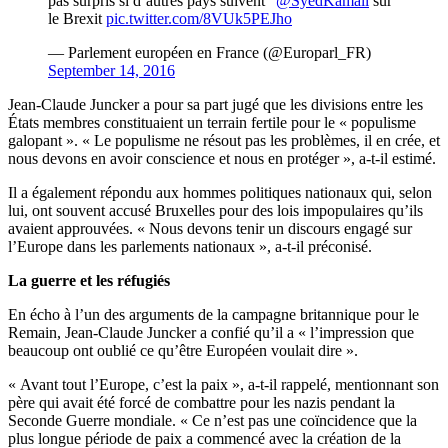
pas surpris si d’autres pays suivent"
@SyedKamall
sur
le Brexit
pic.twitter.com/8VUk5PEJho
— Parlement européen en France (@Europarl_FR)
September 14, 2016
Jean-Claude Juncker a pour sa part jugé que les divisions entre les
États membres constituaient un terrain fertile pour le « populisme
galopant ». « Le populisme ne résout pas les problèmes, il en crée, et
nous devons en avoir conscience et nous en protéger », a-t-il estimé.
Il a également répondu aux hommes politiques nationaux qui, selon
lui, ont souvent accusé Bruxelles pour des lois impopulaires qu’ils
avaient approuvées. « Nous devons tenir un discours engagé sur
l’Europe dans les parlements nationaux », a-t-il préconisé.
La guerre et les réfugiés
En écho à l’un des arguments de la campagne britannique pour le
Remain, Jean-Claude Juncker a confié qu’il a « l’impression que
beaucoup ont oublié ce qu’être Européen voulait dire ».
« Avant tout l’Europe, c’est la paix », a-t-il rappelé, mentionnant son
père qui avait été forcé de combattre pour les nazis pendant la
Seconde Guerre mondiale. « Ce n’est pas une coïncidence que la
plus longue période de paix a commencé avec la création de la