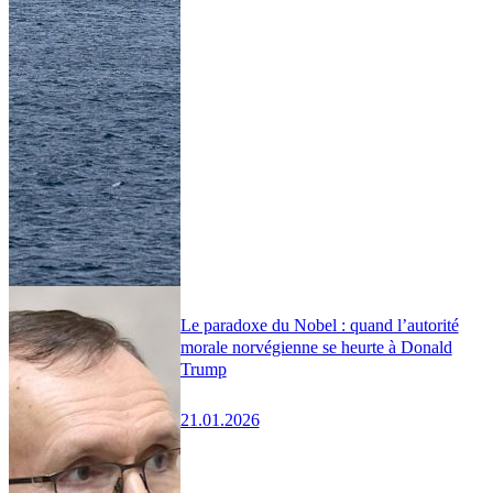
Le paradoxe du Nobel : quand l’autorité
morale norvégienne se heurte à Donald
Trump
21.01.2026