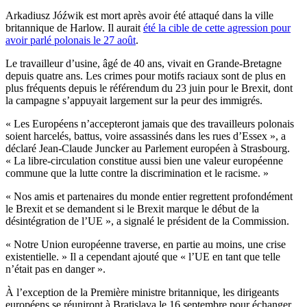
Arkadiusz Jóźwik est mort après avoir été attaqué dans la ville
britannique de Harlow. Il aurait
été la cible de cette agression pour
avoir parlé polonais le 27 août
.
Le travailleur d’usine, âgé de 40 ans, vivait en Grande-Bretagne
depuis quatre ans. Les crimes pour motifs raciaux sont de plus en
plus fréquents depuis le référendum du 23 juin pour le Brexit, dont
la campagne s’appuyait largement sur la peur des immigrés.
« Les Européens n’accepteront jamais que des travailleurs polonais
soient harcelés, battus, voire assassinés dans les rues d’Essex », a
déclaré Jean-Claude Juncker au Parlement européen à Strasbourg.
« La libre-circulation constitue aussi bien une valeur européenne
commune que la lutte contre la discrimination et le racisme. »
« Nos amis et partenaires du monde entier regrettent profondément
le Brexit et se demandent si le Brexit marque le début de la
désintégration de l’UE », a signalé le président de la Commission.
« Notre Union européenne traverse, en partie au moins, une crise
existentielle. » Il a cependant ajouté que « l’UE en tant que telle
n’était pas en danger ».
À l’exception de la Première ministre britannique, les dirigeants
européens se réuniront à Bratislava le 16 septembre pour échanger