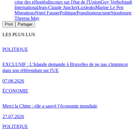
crise des réfugiés
discours sur l'état de l'Union
Guy Verhofstadt
International
Jean-Claude Juncker
Luxleaks
Marine Le Pen
Migrations
Nigel Farage
Politique
Populisme
racisme
Strasbourg
Theresa May
Print
Partager
LES PLUS LUS
POLITIQUE
EXCLUSIF : L'Islande demande à Bruxelles de ne pas s'immiscer
dans son référendum sur l'UE
07.08.2026
ÉCONOMIE
Merci la Chine : elle a sauvé l’économie mondiale
27.07.2026
POLITIQUE