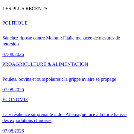
LES PLUS RÉCENTS
POLITIQUE
Sánchez riposte contre Meloni : l'Italie menacée de mesures de
rétorsion
07.08.2026
PRO
AGRICULTURE & ALIMENTATION
Poulets, bovins et ours polaires : la grippe aviaire se propage
07.08.2026
ÉCONOMIE
La « résilience surprenante » de l'Allemagne face à la forte hausse
des exportations chinoises
07.08.2026