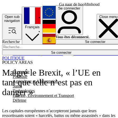
Ga naar de hoofdinhoud
Se connecter
Open sub
Close menu
English
navigation
Français
Deutsch
Vous êtes déconnecté.
Recherche
Se connecter
Español
Lumières éteintes
Se connecter
Rapporteur
Politique
Économie
Newsletters
Evénements
Em
POLITIQUE
POLICY AREAS
Malgré le Brexit, « l’UE en
Economie
Politique
tant que telle n’est pas en
Agriculture et Alimentation
Santé
danger »
Technologies
Energie, Environnement et Transport
Défense
Les capitales européennes n’accepteront jamais que leurs
ressortissants soient « harcelés, battus ou même assassinés » dans les