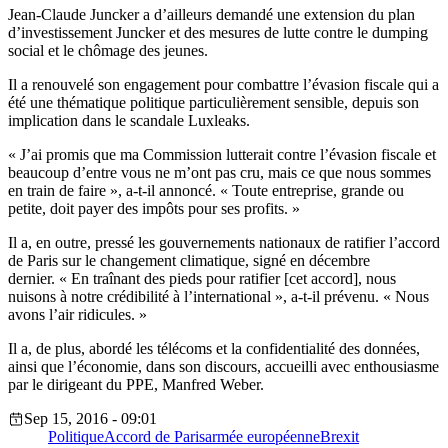
Jean-Claude Juncker a d’ailleurs demandé une extension du plan
d’investissement Juncker et des mesures de lutte contre le dumping
social et le chômage des jeunes.
Il a renouvelé son engagement pour combattre l’évasion fiscale qui a
été une thématique politique particulièrement sensible, depuis son
implication dans le scandale Luxleaks.
« J’ai promis que ma Commission lutterait contre l’évasion fiscale et
beaucoup d’entre vous ne m’ont pas cru, mais ce que nous sommes
en train de faire », a-t-il annoncé. « Toute entreprise, grande ou
petite, doit payer des impôts pour ses profits. »
Il a, en outre, pressé les gouvernements nationaux de ratifier l’accord
de Paris sur le changement climatique, signé en décembre
dernier. « En traînant des pieds pour ratifier [cet accord], nous
nuisons à notre crédibilité à l’international », a-t-il prévenu. « Nous
avons l’air ridicules. »
Il a, de plus, abordé les télécoms et la confidentialité des données,
ainsi que l’économie, dans son discours, accueilli avec enthousiasme
par le dirigeant du PPE, Manfred Weber.
Sep 15, 2016 - 09:01
Politique
Accord de Paris
armée européenne
Brexit