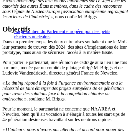
« Nous avons déjà des discussions informelles sur ce sujet avec les
autorités des autres États membres, dans le cadre des rencontres
sous l’égide de NuclearEurope [association européenne regroupant
les acteurs de l’industrie] »
, nous confie M. Briggs.
Objectifs
Large soutien du Parlement européen pour les petits
réacteurs nucléaires
Dans un premier temps, les deux entreprises souhaitent que le MoU
leur permette de trouver, dès 2024, des sites d’implantations de leur
prototype, mais aussi de sécuriser l’accès à la matière fissile.
Pour porter le partenariat, une réunion de cadrage aura lieu une fois
par mois, menée par un comité de pilotage dirigé M. Briggs et de
Ludovic Vandendriesch, directeur général France de Newcleo.
« Le timing répond à la fois à l’urgence environnementale et à la
nécessité de faire émerger des projets européens de 4e génération
pour avoir des solutions face à la compétition chinoise ou
américaine »
, souligne M. Briggs.
Pour le moment, le partenariat ne concerne que NAAREA et
Newcleo, bien qu’il ait vocation à s’élargir à toutes les start-ups de
4e génération désireuses travaillant sur les neutrons rapides.
« D’ailleurs, nous n’avons pas attendu cet accord pour nouer des