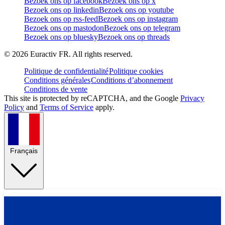
Bezoek ons op facebook
Bezoek ons op x
Bezoek ons op linkedin
Bezoek ons op youtube
Bezoek ons op rss-feed
Bezoek ons op instagram
Bezoek ons op mastodon
Bezoek ons op telegram
Bezoek ons op bluesky
Bezoek ons op threads
©
2026
Euractiv FR. All rights reserved.
Politique de confidentialité
Politique cookies
Conditions générales
Conditions d’abonnement
Conditions de vente
This site is protected by reCAPTCHA, and the Google
Privacy
Policy
and
Terms of Service
apply.
Français