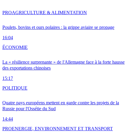
PRO
AGRICULTURE & ALIMENTATION
Poulets, bovins et ours polaires : la grippe aviaire se propage
16:04
ÉCONOMIE
La « résilience surprenante » de l'Allemagne face à la forte hausse
des exportations chinoises
15:17
POLITIQUE
Quatre pays européens mettent en garde contre les projets de la
Russie pour l'Ossétie du Sud
14:44
PRO
ENERGIE, ENVIRONNEMENT ET TRANSPORT