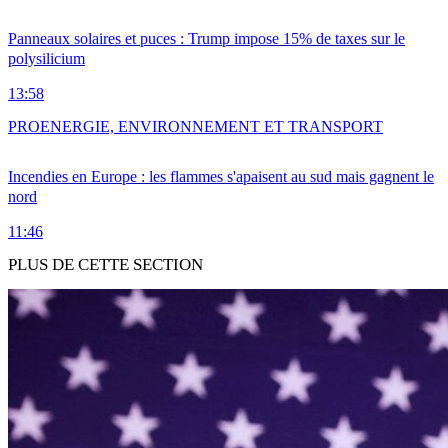
Panneaux solaires et puces : Trump impose 15% de taxes sur le
polysilicium
13:58
PRO
ENERGIE, ENVIRONNEMENT ET TRANSPORT
Incendies en Europe : les flammes s'apaisent au sud mais gagnent le
nord
11:46
PLUS DE CETTE SECTION