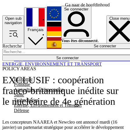
Ga naar de hoofdinhoud
Se connecter
Open sub
Close menu
English
navigation
Français
Deutsch
Vous êtes déconnecté.
Recherche
Se connecter
Español
Lumières éteintes
Se connecter
Rapporteur
Politique
Économie
Newsletters
Evénements
Em
ENERGIE, ENVIRONNEMENT ET TRANSPORT
POLICY AREAS
EXCLUSIF : coopération
Economie
Politique
franco-britannique inédite sur
Agriculture et Alimentation
Santé
le nucléaire de 4e génération
Technologies
Energie, Environnement et Transport
Défense
Les concepteurs NAAREA et Newcleo ont annoncé mardi (16
janvier) un partenariat stratégique pour accélérer le développement