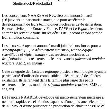
[Shutterstock/Radiokafka]
Les concepteurs NAAREA et Newcleo ont annoncé mardi
(16 janvier) un partenariat stratégique pour accélérer le
développement de leurs technologies nucléaires de 4e génération.
En exclusivité pour Euractiv France, l’
AFP
et
Le Figaro
, les deux
entreprises lèvent le voile sur les détails de l’accord et font part de
leur ambition commune.
Les deux
start-ups
ont annoncé mardi joindre leurs forces pour
«
accompagner […] le déploiement industriel, technologique
scientifique et réglementaire »
des réacteurs nucléaires de
4e génération, dits réacteurs nucléaires avancés (
advanced modular
reactors
, AMR, en anglais).
Cette catégorie de réacteurs regroupe plusieurs technologies ayant la
particularité d’utiliser du combustible nucléaire usagé des filières
existantes. Ils se rangent dans la famille plus large des petits
réacteurs nucléaires modulaires (
small modular reactors
, SMR, en
anglais).
Le Français NAAREA développe un micro-générateur nucléaire à
neutrons rapides et sels fondus capables d’une puissance électrique
de 40 MW et d’une puissance de production de chaleur de 80 MW.