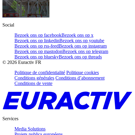
Social
Bezoek ons op facebook
Bezoek ons op x
Bezoek ons op linkedin
Bezoek ons op youtube
Bezoek ons op rss-feed
Bezoek ons op instagram
Bezoek ons op mastodon
Bezoek ons op telegram
Bezoek ons op bluesky
Bezoek ons op threads
©
2026
Euractiv FR
Politique de confidentialité
Politique cookies
Conditions générales
Conditions d’abonnement
Conditions de vente
Services
Media Solutions
Projets publics européens