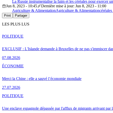
La Russie instrumentalise la faim et les céréales pour exercer
Jun 8, 2023 - 10:45
Dernière mise à jour: Jun 8, 2023 - 11:00
Agriculture & Alimentation
Agriculture & Alimentation
céréales
Print
Partager
LES PLUS LUS
POLITIQUE
EXCLUSIF : L'Islande demande à Bruxelles de ne pas s'immiscer dan
07.08.2026
ÉCONOMIE
Merci la Chine : elle a sauvé l’économie mondiale
27.07.2026
POLITIQUE
Une enclave espagnole dépassée par l'afflux de migrants arrivant par 