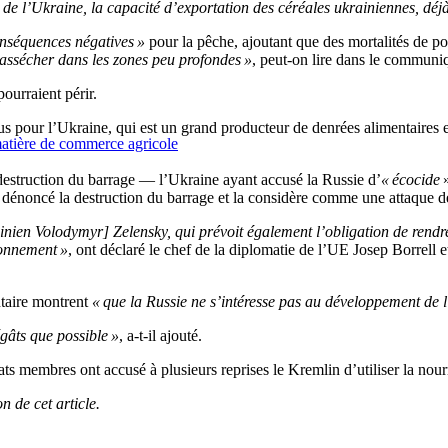
 de l’Ukraine, la capacité d’exportation des céréales ukrainiennes, déj
nséquences négatives »
pour la pêche, ajoutant que des mortalités de po
s’assécher dans les zones peu profondes »
, peut-on lire dans le communi
ourraient périr.
us pour l’Ukraine, qui est un grand producteur de denrées alimentaires 
matière de commerce agricole
 destruction du barrage — l’Ukraine ayant accusé la Russie d’
« écocide
a dénoncé la destruction du barrage et la considère comme une attaque de
inien Volodymyr] Zelensky, qui prévoit également l’obligation de rendre
ironnement »
, ont déclaré le chef de la diplomatie de l’UE Josep Borrell 
ntaire montrent
« que la Russie ne s’intéresse pas au développement de 
égâts que possible »
, a-t-il ajouté.
ts membres ont accusé à plusieurs reprises le Kremlin d’utiliser la no
 de cet article.