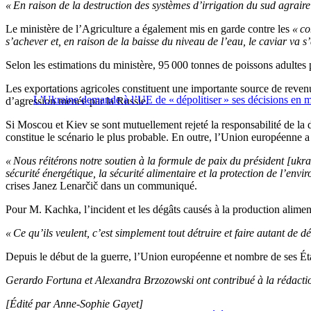
« En raison de la destruction des systèmes d’irrigation du sud agraire
Le ministère de l’Agriculture a également mis en garde contre les
« co
s’achever et, en raison de la baisse du niveau de l’eau, le caviar va 
Selon les estimations du ministère, 95 000 tonnes de poissons adultes p
Les exportations agricoles constituent une importante source de reven
L’Ukraine demande à l’UE de « dépolitiser » ses décisions en 
d’agression menée par la Russie.
Si Moscou et Kiev se sont mutuellement rejeté la responsabilité de la
constitue le scénario le plus probable. En outre, l’Union européenne 
« Nous réitérons notre soutien à la formule de paix du président [ukra
sécurité énergétique, la sécurité alimentaire et la protection de l’env
crises Janez Lenarčič dans un communiqué.
Pour M. Kachka, l’incident et les dégâts causés à la production alime
« Ce qu’ils veulent, c’est simplement tout détruire et faire autant de d
Depuis le début de la guerre, l’Union européenne et nombre de ses Éta
Gerardo Fortuna et Alexandra Brzozowski ont contribué à la rédaction
[Édité par Anne-Sophie Gayet]