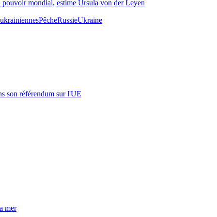
 un pouvoir mondial, estime Ursula von der Leyen
 ukrainiennes
Pêche
Russie
Ukraine
s son référendum sur l'UE
la mer