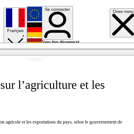
Se connecter
Close menu
English
Français
Deutsch
Vous êtes déconnecté.
Se connecter
Español
Lumières éteintes
r l’agriculture et les
on agricole et les exportations du pays, selon le gouvernement de