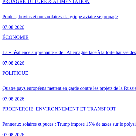
PRO
AGRICULTURE & ALIMENTATION
Poulets, bovins et ours polaires : la grippe aviaire se propage
07.08.2026
ÉCONOMIE
La « résilience surprenante » de l'Allemagne face à la forte hausse de
07.08.2026
POLITIQUE
Quatre pays européens mettent en garde contre les projets de la Russi
07.08.2026
PRO
ENERGIE, ENVIRONNEMENT ET TRANSPORT
Panneaux solaires et puces : Trump impose 15% de taxes sur le polysi
07.08.2026