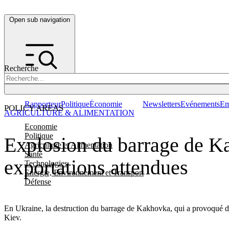
Open sub navigation
Recherche
Rapporteur
Politique
Économie
Newsletters
Evénements
Em
POLICY AREAS
AGRICULTURE & ALIMENTATION
Economie
Politique
Explosion du barrage de Kak
Agriculture et Alimentation
Santé
exportations attendues
Technologies
Energie, Environnement et Transport
Défense
En Ukraine, la destruction du barrage de Kakhovka, qui a provoqué de 
Kiev.