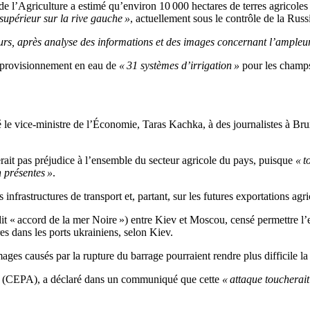
 de l’Agriculture a estimé qu’environ 10 000 hectares de terres agricole
 supérieur sur la rive gauche »
, actuellement sous le contrôle de la Russ
ours, après analyse des informations et des images concernant l’ampleur
approvisionnement en eau de
« 31 systèmes d’irrigation »
pour les champs
 le vice-ministre de l’Économie, Taras Kachka, à des journalistes à Brux
rait pas préjudice à l’ensemble du secteur agricole du pays, puisque
« t
n présentes »
.
frastructures de transport et, partant, sur les futures exportations agri
dit « accord de la mer Noire ») entre Kiev et Moscou, censé permettre l’e
es dans les ports ukrainiens, selon Kiev.
ages causés par la rupture du barrage pourraient rendre plus difficile l
e (CEPA), a déclaré dans un communiqué que cette
« attaque toucherait