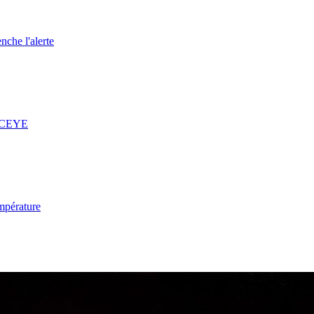
nche l'alerte
 ICEYE
mpérature