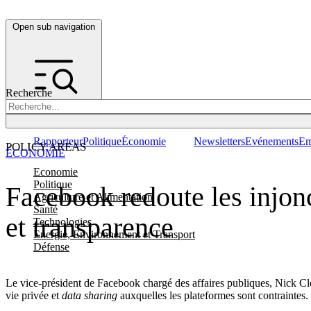
Open sub navigation
Recherche
Rapporteur
Politique
Économie
Newsletters
Evénements
Em
POLICY AREAS
ÉCONOMIE
Economie
Politique
Facebook redoute les injonc
Agriculture et Alimentation
Santé
et transparence
Technologies
Energie, Environnement et Transport
Défense
Le vice-président de Facebook chargé des affaires publiques, Nick Cleg
vie privée et
data sharing
auxquelles les plateformes sont contraintes.