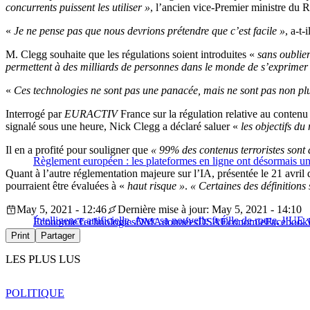
concurrents puissent les utiliser »
, l’ancien vice-Premier ministre du
«
Je ne pense pas que nous devrions prétendre que c’est facile »
, a-t-
M. Clegg souhaite que les régulations soient introduites «
sans oublier
permettent à des milliards de personnes dans le monde de s’exprimer
«
Ces technologies ne sont pas une panacée, mais ne sont pas non p
Interrogé par
EURACTIV
France sur la régulation relative au contenu 
signalé sous une heure, Nick Clegg a déclaré saluer «
les objectifs du
Il en a profité pour souligner que
« 99% des contenus terroristes sont 
Règlement européen : les plateformes en ligne ont désormais une 
Quant à l’autre réglementation majeure sur l’IA, présentée le 21 avril
pourraient être évaluées à «
haut risque »
.
« Certaines des définitions 
May 5, 2021 - 12:46
Dernière mise à jour: May 5, 2021 - 14:10
Intelligence artificielle. Avec sa nouvelle feuille de route, l’U
Économie
Technologies
DMA
données
DSA
Économie
Facebook
Print
Partager
LES PLUS LUS
POLITIQUE