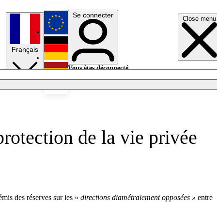
Se connecter
Close menu
English
Français
Deutsch
Vous êtes déconnecté.
Se connecter
Español
Lumières éteintes
rotection de la vie privée
émis des réserves sur les «
directions diamétralement opposées »
entre