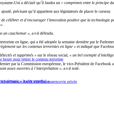
 Royaume-Uni a déclaré qu’il faudra un «
compromis entre le principe du 
il ajouté, précisant qu’il appartient aux législateurs de placer le curseur.
 de célébrer et d’encourager l’innovation positive que la technologie p
 »
.
lus un cauchemar »
, a-t-il défendu.
terroriste en ligne, qui a été adoptée la semaine dernière par le Parlemen
 règlement sur les contenus terroristes en ligne »
et indiqué que Facebook
détectés et supprimés »
sur le réseau social,
« un bel exemple d’intelligen
heure pour retirer le contenu terroriste
 dernier par la Commission européenne, le vice-Président de Facebook a 
sont assez ouvertes à l’interprétation »
, a-t-il noté.
E veut devenir « leader mondial »
IA
Intelligence Artificielle
Transparence
vie privée