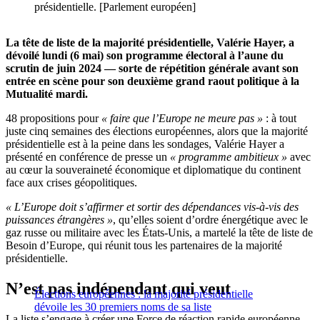
présidentielle. [Parlement européen]
La tête de liste de la majorité présidentielle, Valérie Hayer, a
dévoilé lundi (6 mai) son programme électoral à l’aune du
scrutin de juin 2024 — sorte de répétition générale avant son
entrée en scène pour son deuxième grand raout politique à la
Mutualité mardi.
48 propositions pour
« faire que l’Europe ne meure pas »
: à tout
juste cinq semaines des élections européennes, alors que la majorité
présidentielle est à la peine dans les sondages, Valérie Hayer a
présenté en conférence de presse un
« programme ambitieux »
avec
au cœur la souveraineté économique et diplomatique du continent
face aux crises géopolitiques.
« L’Europe doit s’affirmer et sortir des dépendances vis-à-vis des
puissances étrangères »
, qu’elles soient d’ordre énergétique avec le
gaz russe ou militaire avec les États-Unis, a martelé la tête de liste de
Besoin d’Europe, qui réunit tous les partenaires de la majorité
présidentielle.
N’est pas indépendant qui veut
Élections européennes : la majorité présidentielle
dévoile les 30 premiers noms de sa liste
La liste s’engage à créer une Force de réaction rapide européenne,