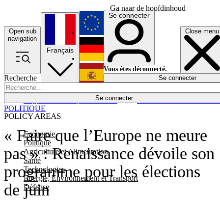
Ga naar de hoofdinhoud
Se connecter
Open sub
Close menu
English
navigation
Français
Deutsch
Vous êtes déconnecté.
Recherche
Se connecter
Español
Lumières éteintes
Se connecter
Rapporteur
Politique
Économie
Newsletters
Evénements
Em
POLITIQUE
POLICY AREAS
« Faire que l’Europe ne meure
Economie
Politique
pas » : Renaissance dévoile son
Agriculture et Alimentation
Santé
programme pour les élections
Technologies
Energie, Environnement et Transport
de juin
Défense