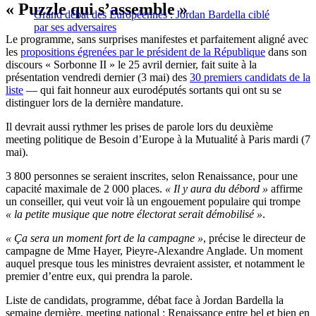
« Puzzle qui s’assemble »
Grand débat des Européennes : Jordan Bardella ciblé
par ses adversaires
Le programme, sans surprises manifestes et parfaitement aligné avec
les
propositions égrenées par le président de la République
dans son
discours « Sorbonne II » le 25 avril dernier, fait suite à la
présentation vendredi dernier (3 mai) des
30 premiers candidats de la
liste
— qui fait honneur aux eurodéputés sortants qui ont su se
distinguer lors de la dernière mandature.
Il devrait aussi rythmer les prises de parole lors du deuxième
meeting politique de Besoin d’Europe à la Mutualité à Paris mardi (7
mai).
3 800 personnes se seraient inscrites, selon Renaissance, pour une
capacité maximale de 2 000 places.
« Il y aura du débord »
affirme
un conseiller, qui veut voir là un engouement populaire qui trompe
« la petite musique que notre électorat serait démobilisé »
.
« Ça sera un moment fort de la campagne »
, précise le directeur de
campagne de Mme Hayer, Pieyre-Alexandre Anglade. Un moment
auquel presque tous les ministres devraient assister, et notamment le
premier d’entre eux, qui prendra la parole.
Liste de candidats, programme, débat face à Jordan Bardella la
semaine dernière, meeting national : Renaissance entre bel et bien en