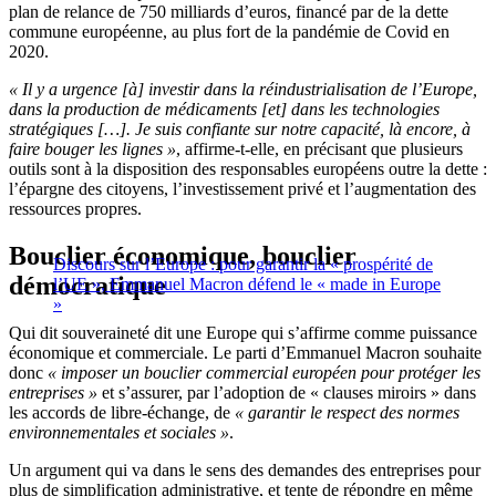
plan de relance de 750 milliards d’euros, financé par de la dette
commune européenne, au plus fort de la pandémie de Covid en
2020.
« Il y a urgence [à] investir dans la réindustrialisation de l’Europe,
dans la production de médicaments [et] dans les technologies
stratégiques […]. Je suis confiante sur notre capacité, là encore, à
faire bouger les lignes »
, affirme-t-elle, en précisant que plusieurs
outils sont à la disposition des responsables européens outre la dette :
l’épargne des citoyens, l’investissement privé et l’augmentation des
ressources propres.
Bouclier économique, bouclier
Discours sur l’Europe : pour garantir la « prospérité de
démocratique
l’UE », Emmanuel Macron défend le « made in Europe
»
Qui dit souveraineté dit une Europe qui s’affirme comme puissance
économique et commerciale. Le parti d’Emmanuel Macron souhaite
donc
« imposer un bouclier commercial européen pour protéger les
entreprises »
et s’assurer, par l’adoption de « clauses miroirs » dans
les accords de libre-échange, de
« garantir le respect des normes
environnementales et sociales »
.
Un argument qui va dans le sens des demandes des entreprises pour
plus de simplification administrative, et tente de répondre en même