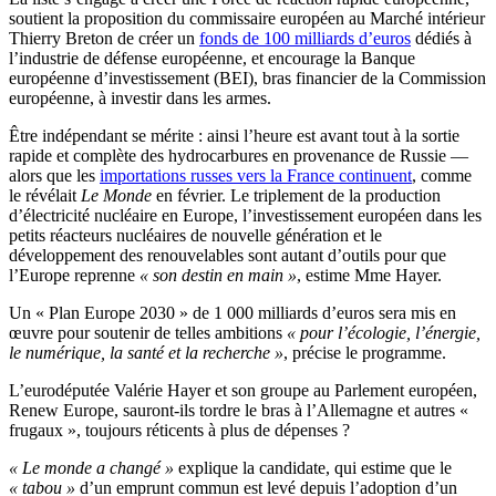
soutient la proposition du commissaire européen au Marché intérieur
Thierry Breton de créer un
fonds de 100 milliards d’euros
dédiés à
l’industrie de défense européenne, et encourage la Banque
européenne d’investissement (BEI), bras financier de la Commission
européenne, à investir dans les armes.
Être indépendant se mérite : ainsi l’heure est avant tout à la sortie
rapide et complète des hydrocarbures en provenance de Russie —
alors que les
importations russes vers la France continuent
, comme
le révélait
Le Monde
en février. Le triplement de la production
d’électricité nucléaire en Europe, l’investissement européen dans les
petits réacteurs nucléaires de nouvelle génération et le
développement des renouvelables sont autant d’outils pour que
l’Europe reprenne
« son destin en main »
, estime Mme Hayer.
Un « Plan Europe 2030 » de 1 000 milliards d’euros sera mis en
œuvre pour soutenir de telles ambitions
« pour l’écologie, l’énergie,
le numérique, la santé et la recherche »
, précise le programme.
L’eurodéputée Valérie Hayer et son groupe au Parlement européen,
Renew Europe, sauront-ils tordre le bras à l’Allemagne et autres «
frugaux », toujours réticents à plus de dépenses ?
« Le monde a changé »
explique la candidate, qui estime que le
« tabou »
d’un emprunt commun est levé depuis l’adoption d’un