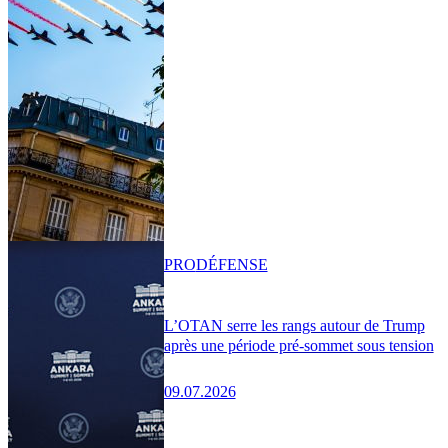
PRO
DÉFENSE
L’OTAN serre les rangs autour de Trump
après une période pré-sommet sous tension
09.07.2026