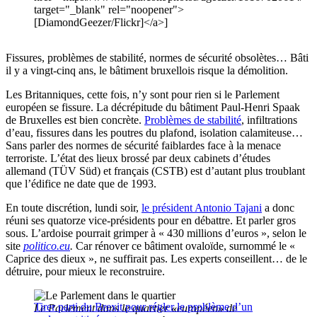
target="_blank" rel="noopener">
[DiamondGeezer/Flickr]</a>]
Fissures, problèmes de stabilité, normes de sécurité obsolètes… Bâti
il y a vingt-cinq ans, le bâtiment bruxellois risque la démolition.
Les Britanniques, cette fois, n’y sont pour rien si le Parlement
européen se fissure. La décrépitude du bâtiment Paul-Henri Spaak
de Bruxelles est bien concrète.
Problèmes de stabilité
, infiltrations
d’eau, fissures dans les poutres du plafond, isolation calamiteuse…
Sans parler des normes de sécurité faiblardes face à la menace
terroriste. L’état des lieux brossé par deux cabinets d’études
allemand (TÜV Süd) et français (CSTB) est d’autant plus troublant
que l’édifice ne date que de 1993.
En toute discrétion, lundi soir,
le président Antonio Tajani
a donc
réuni ses quatorze vice-présidents pour en débattre. Et parler gros
sous. L’ardoise pourrait grimper à « 430 millions d’euros », selon le
site
politico.eu
.
Car rénover ce bâtiment ovaloïde, surnommé le «
Caprice des dieux », ne suffirait pas. Les experts conseillent… de le
détruire, pour mieux le reconstruire.
Tirer parti du Brexit pour régler le problème d’un
Le Parlement dans le quartier
«
européen
»
de