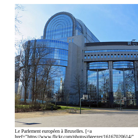
Le Parlement européen à Bruxelles. [<a
href="https://www.flickr.com/photos/dgeezer/16167020614/"