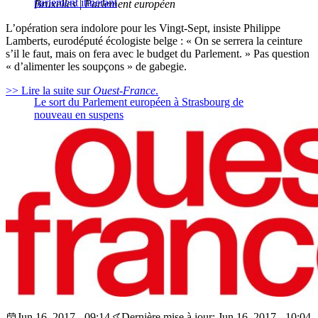
parlement itinérant
Bruxelles | Parlement européen
L’opération sera indolore pour les Vingt-Sept, insiste Philippe
Lamberts, eurodéputé écologiste belge : « On se serrera la ceinture
s’il le faut, mais on fera avec le budget du Parlement. » Pas question
« d’alimenter les soupçons » de gabegie.
>> Lire la suite sur
Ouest-France
.
Le sort du Parlement européen à Strasbourg de
nouveau en suspens
Jun 16, 2017 - 09:14
Dernière mise à jour: Jun 16, 2017 - 10:04