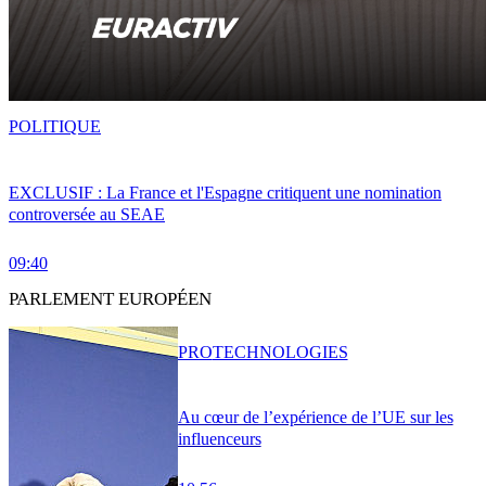
POLITIQUE
EXCLUSIF : La France et l'Espagne critiquent une nomination
controversée au SEAE
09:40
PARLEMENT EUROPÉEN
PRO
TECHNOLOGIES
Au cœur de l’expérience de l’UE sur les
influenceurs