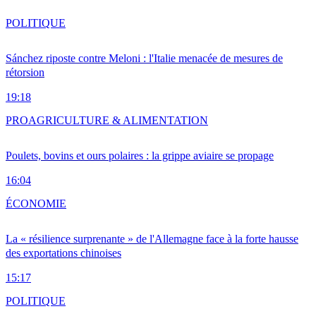
POLITIQUE
Sánchez riposte contre Meloni : l'Italie menacée de mesures de
rétorsion
19:18
PRO
AGRICULTURE & ALIMENTATION
Poulets, bovins et ours polaires : la grippe aviaire se propage
16:04
ÉCONOMIE
La « résilience surprenante » de l'Allemagne face à la forte hausse
des exportations chinoises
15:17
POLITIQUE