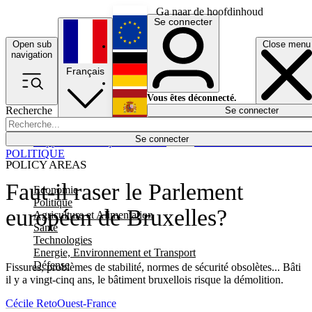
Ga naar de hoofdinhoud
Se connecter
Open sub
Close menu
English
navigation
Français
Deutsch
Vous êtes déconnecté.
Recherche
Se connecter
Español
Lumières éteintes
Se connecter
Rapporteur
Politique
Économie
Newsletters
Evénements
Em
POLITIQUE
POLICY AREAS
Faut-il raser le Parlement
Economie
Politique
européen de Bruxelles?
Agriculture et Alimentation
Santé
Technologies
Energie, Environnement et Transport
Défense
Fissures, problèmes de stabilité, normes de sécurité obsolètes... Bâti
il y a vingt-cinq ans, le bâtiment bruxellois risque la démolition.
Cécile Reto
Ouest-France