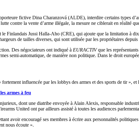
porteure fictive Dina Charanzová (ALDE), interdire certains types d’ar
utte contre la vente d’arme illégale, la mesure ne ciblerait en réalité que
rit le Finlandais Jussi Halla-Aho (CRE), qui ajoute que la limitation à dix
geurs de tailles diverses, qui sont utilisée par les propriétaires depuis
ction. Des négociateurs ont indiqué à
EURACTIV
que les représentants
s armes semi-automatique, de manière non politique. Dans le droit europé
fortement influencée par les lobbys des armes et des sports de tir », et l’
les armes à feu
 injurieux, dont une diatribe envoyée à Alain Alexis, responsable indust
earms United ont par ailleurs assisté à toutes les audiences parlementa
ettant avoir encouragé ses membres à écrire aux personnalités politiques
ent nous écoute ».