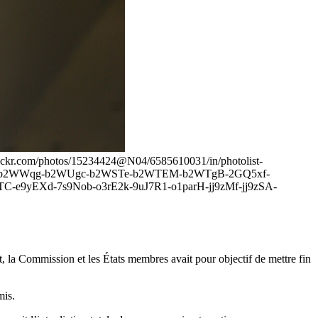
w.flickr.com/photos/15234424@N04/6585610031/in/photolist-
y-b2WWqg-b2WUgc-b2WSTe-b2WTEM-b2WTgB-2GQ5xf-
e9yEXd-7s9Nob-o3rE2k-9uJ7R1-o1parH-jj9zMf-jj9zSA-
t, la Commission et les États membres avait pour objectif de mettre fin
mis.