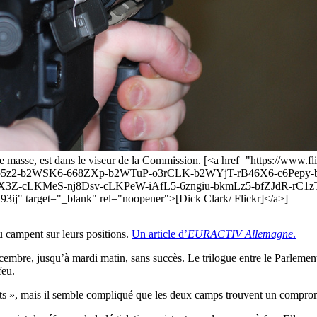
s de masse, est dans le viseur de la Commission. [<a href="https://ww
5z2-b2WSK6-668ZXp-b2WTuP-o3rCLK-b2WYjT-rB46X6-c6Pep
cLKMeS-nj8Dsv-cLKPeW-iAfL5-6zngiu-bkmLz5-bfZJdR-rC1zTC-
 target="_blank" rel="noopener">[Dick Clark/ Flickr]</a>]
eu campent sur leurs positions.
Un article d’
EURACTIV Allemagne
.
écembre, jusqu’à mardi matin, sans succès. Le trilogue entre le Parlemen
feu.
ints », mais il semble compliqué que les deux camps trouvent un compro