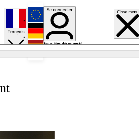
Se connecter
Close menu
English
Français
Deutsch
Vous êtes déconnecté.
Se connecter
Español
Lumières éteintes
nt