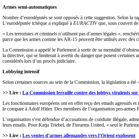
Armes semi-automatiques
Nombre d’eurodéputés se sont opposés à cette suggestion. Selon la rap
L’eurodéputée tchèque a expliqué à
EURACTIV
que, sous couvert de l
« Les terroristes et criminels n’utilisent pas d’armes légales », renché
parce que les armes comme les AR-15 peuvent être utilisés avec des char
La Commission a appelé le Parlement à sortir de sa mentalité d’obstru
la directive, qui se limiterait à avertir du danger que posent certaine
considérés lors d’un procès judiciaire.
Lobbying intensif
Selon certaines sources au sein de la Commission, la législation a été « 
>> Lire :
La Commission ferraille contre des lobbys virulents sur 
Les fonctionnaires européens ont en effet reçu des emails agressifs et
le compare à Adolf Hitler. Des membres de l’organisation pro-armes Fir
L’organisation s’est défendue d’accusations de conduite illégale, adm
leurs emails. Pour Katja Triebel, de Firearms United, « seul le Parlem
>> Lire :
Les ventes d’armes allemandes vers l’Orient explosent