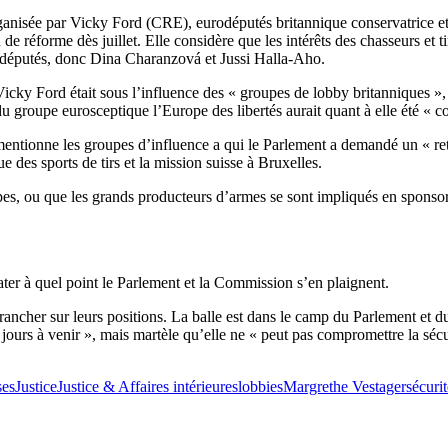
rganisée par Vicky Ford (CRE), eurodéputés britannique conservatrice e
e réforme dès juillet. Elle considère que les intérêts des chasseurs et ti
 députés, donc Dina Charanzová et Jussi Halla-Aho.
icky Ford était sous l’influence des « groupes de lobby britanniques »
du groupe eurosceptique l’Europe des libertés aurait quant à elle été «
mentionne les groupes d’influence a qui le Parlement a demandé un « re
 des sports de tirs et la mission suisse à Bruxelles.
es, ou que les grands producteurs d’armes se sont impliqués en sponsori
tater à quel point le Parlement et la Commission s’en plaignent.
trancher sur leurs positions. La balle est dans le camp du Parlement e
« jours à venir », mais martèle qu’elle ne « peut pas compromettre la sécu
ses
Justice
Justice & Affaires intérieures
lobbies
Margrethe Vestager
sécurit