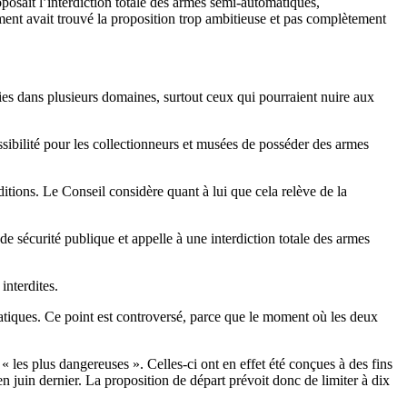
oposait l’interdiction totale des armes semi-automatiques,
lement avait trouvé la proposition trop ambitieuse et pas complètement
lies dans plusieurs domaines, surtout ceux qui pourraient nuire aux
ibilité pour les collectionneurs et musées de posséder des armes
itions. Le Conseil considère quant à lui que cela relève de la
e sécurité publique et appelle à une interdiction totale des armes
 interdites.
tiques. Ce point est controversé, parce que le moment où les deux
les plus dangereuses ». Celles-ci ont en effet été conçues à des fins
en juin dernier. La proposition de départ prévoit donc de limiter à dix