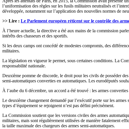
Après les attentats de Paris, en 2015, la Commission avait présenté un p
l’uniformisation des règles sur les fusils militaires neutralisés et l’i
développée, notamment sur l’application des nouvelles normes de neut
>> Lire :
Le Parlement européen réticent sur le contrôle des arme
À l’heure actuelle, la directive a été aux mains de la commission parl
intérêts des chasseurs et des sportifs.
Si les deux camps ont concédé de modestes compromis, des différences
militaires.
La législation en vigueur le permet, sous certaines conditions. La Com
responsabilité nationale.
Deuxième pomme de discorde, le droit pour les civils de posséder des a
semi-automatiques converties en automatiques. Les eurodéputés souhait
À l’aube du 6 décembre, un accord a été trouvé : les armes converties
Le deuxième changement demandé par l’exécutif porte sur les armes s
types d’équipement se rejoignent n’est pas défini précisément.
La Commission soutient que les versions civiles des armes automatiques
militaires, mais sont régulièrement utilisées de manière fatalement eff
la taille maximale des chargeurs des armes semi-automatiques.