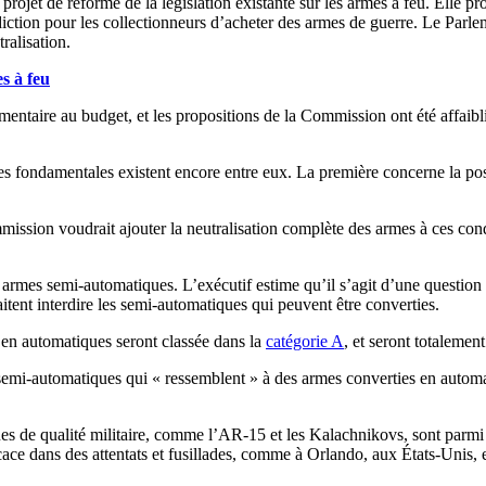
rojet de réforme de la législation existante sur les armes à feu. Elle pr
nterdiction pour les collectionneurs d’acheter des armes de guerre. Le Par
ralisation.
s à feu
ementaire au budget, et les propositions de la Commission ont été affaib
 fondamentales existent encore entre eux. La première concerne la poss
mission voudrait ajouter la neutralisation complète des armes à ces cond
rmes semi-automatiques. L’exécutif estime qu’il s’agit d’une question d
ent interdire les semi-automatiques qui peuvent être converties.
 en automatiques seront classée dans la
catégorie A
, et seront totalement
emi-automatiques qui « ressemblent » à des armes converties en automa
 de qualité militaire, comme l’AR-15 et les Kalachnikovs, sont parmi « 
icace dans des attentats et fusillades, comme à Orlando, aux États-Unis, 