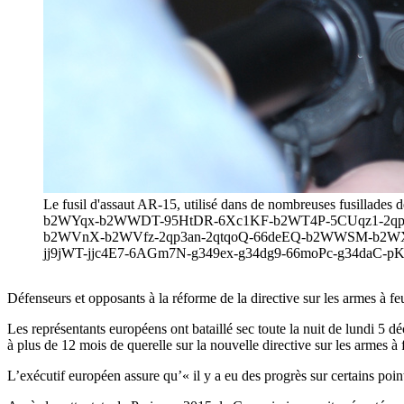
Le fusil d'assaut AR-15, utilisé dans de nombreuses fusillade
b2WYqx-b2WWDT-95HtDR-6Xc1KF-b2WT4P-5CUqz1-2qp
b2WVnX-b2WVfz-2qp3an-2qtqoQ-66deEQ-b2WWSM-b2WX3Z-
jj9jWT-jjc4E7-6AGm7N-g349ex-g34dg9-66moPc-g34daC-pK93ij"
Défenseurs et opposants à la réforme de la directive sur les armes à f
Les représentants européens ont bataillé sec toute la nuit de lundi 5 d
à plus de 12 mois de querelle sur la nouvelle directive sur les armes à 
L’exécutif européen assure qu’« il y a eu des progrès sur certains po