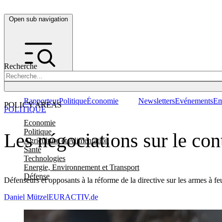
Open sub navigation
Recherche
Rapporteur
Politique
Économie
Newsletters
Evénements
Em
POLICY AREAS
POLITIQUE
Economie
Politique
Les négociations sur le con
Agriculture et Alimentation
Santé
Technologies
Energie, Environnement et Transport
Défense
Défenseurs et opposants à la réforme de la directive sur les armes à f
Daniel Mützel
EURACTIV.de