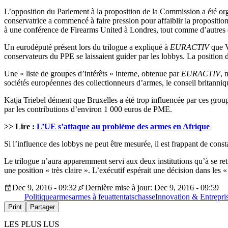
L’opposition du Parlement à la proposition de la Commission a été o
conservatrice a commencé à faire pression pour affaiblir la proposition d
à une conférence de Firearms United à Londres, tout comme d’autres
Un eurodéputé présent lors du trilogue a expliqué à
EURACTIV
que V
conservateurs du PPE se laissaient guider par les lobbys. La position 
Une « liste de groupes d’intérêts » interne, obtenue par
EURACTIV
, 
sociétés européennes des collectionneurs d’armes, le conseil britannique
Katja Triebel dément que Bruxelles a été trop influencée par ces group
par les contributions d’environ 1 000 euros de PME.
>> Lire :
L’UE s’attaque au problème des armes en Afrique
Si l’influence des lobbys ne peut être mesurée, il est frappant de cons
Le trilogue n’aura apparemment servi aux deux institutions qu’à se re
une position « très claire ». L’exécutif espérait une décision dans les 
Dec 9, 2016 - 09:32
Dernière mise à jour: Dec 9, 2016 - 09:59
Politique
armes
armes à feu
attentats
chasse
Innovation & Entrepri
Print
Partager
LES PLUS LUS