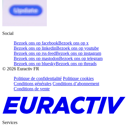
Social
Bezoek ons op facebook
Bezoek ons op x
Bezoek ons op linkedin
Bezoek ons op youtube
Bezoek ons op rss-feed
Bezoek ons op instagram
Bezoek ons op mastodon
Bezoek ons op telegram
Bezoek ons op bluesky
Bezoek ons op threads
©
2026
Euractiv FR
Politique de confidentialité
Politique cookies
Conditions générales
Conditions d’abonnement
Conditions de vente
Services