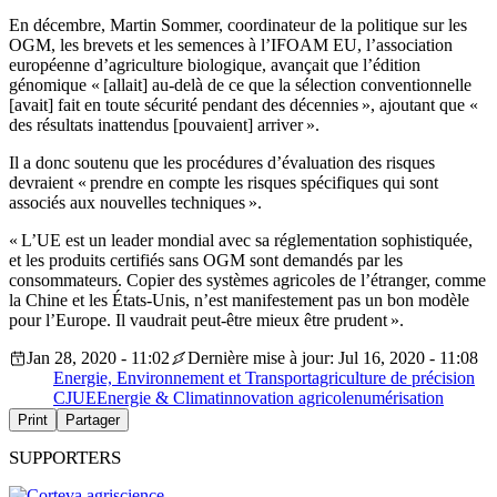
En décembre, Martin Sommer, coordinateur de la politique sur les
OGM, les brevets et les semences à l’IFOAM EU, l’association
européenne d’agriculture biologique, avançait que l’édition
génomique « [allait] au-delà de ce que la sélection conventionnelle
[avait] fait en toute sécurité pendant des décennies », ajoutant que «
des résultats inattendus [pouvaient] arriver ».
Il a donc soutenu que les procédures d’évaluation des risques
devraient « prendre en compte les risques spécifiques qui sont
associés aux nouvelles techniques ».
« L’UE est un leader mondial avec sa réglementation sophistiquée,
et les produits certifiés sans OGM sont demandés par les
consommateurs. Copier des systèmes agricoles de l’étranger, comme
la Chine et les États-Unis, n’est manifestement pas un bon modèle
pour l’Europe. Il vaudrait peut-être mieux être prudent ».
Jan 28, 2020 - 11:02
Dernière mise à jour: Jul 16, 2020 - 11:08
Energie, Environnement et Transport
agriculture de précision
CJUE
Energie & Climat
innovation agricole
numérisation
Print
Partager
SUPPORTERS