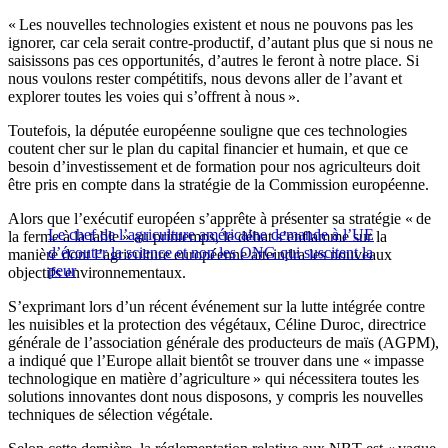
« Les nouvelles technologies existent et nous ne pouvons pas les
ignorer, car cela serait contre-productif, d’autant plus que si nous ne
saisissons pas ces opportunités, d’autres le feront à notre place. Si
nous voulons rester compétitifs, nous devons aller de l’avant et
explorer toutes les voies qui s’offrent à nous ».
Toutefois, la députée européenne souligne que ces technologies
coutent cher sur le plan du capital financier et humain, et que ce
besoin d’investissement et de formation pour nos agriculteurs doit
être pris en compte dans la stratégie de la Commission européenne.
Alors que l’exécutif européen s’apprête à présenter sa stratégie « de
Le chef de l’agriculture américaine demande à l’UE
la ferme à la table » au printemps, le débat s’enflamme sur la
d’écouter la science et non les ONG qui suscitent la
manière dont l’agriculture européenne atteindra les nouveaux
peur
objectifs environnementaux.
S’exprimant lors d’un récent événement sur la lutte intégrée contre
les nuisibles et la protection des végétaux, Céline Duroc, directrice
générale de l’association générale des producteurs de maïs (AGPM),
a indiqué que l’Europe allait bientôt se trouver dans une « impasse
technologique en matière d’agriculture » qui nécessitera toutes les
solutions innovantes dont nous disposons, y compris les nouvelles
techniques de sélection végétale.