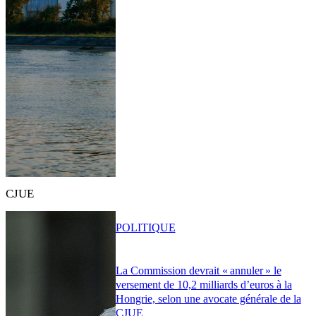
CJUE
POLITIQUE
La Commission devrait « annuler » le
versement de 10,2 milliards d’euros à la
Hongrie, selon une avocate générale de la
CJUE