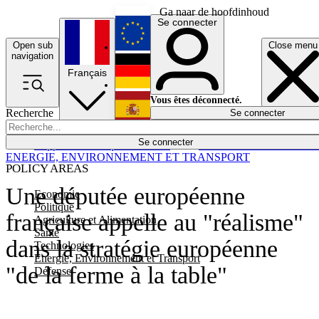
Ga naar de hoofdinhoud
Se connecter
Open sub
Close menu
English
navigation
Français
Deutsch
Vous êtes déconnecté.
Recherche
Se connecter
Español
Lumières éteintes
Se connecter
Rapporteur
Politique
Économie
Newsletters
Evénements
Em
ENERGIE, ENVIRONNEMENT ET TRANSPORT
POLICY AREAS
Une députée européenne
Economie
Politique
française appelle au "réalisme"
Agriculture et Alimentation
Santé
dans la stratégie européenne
Technologies
Energie, Environnement et Transport
"de la ferme à la table"
Défense