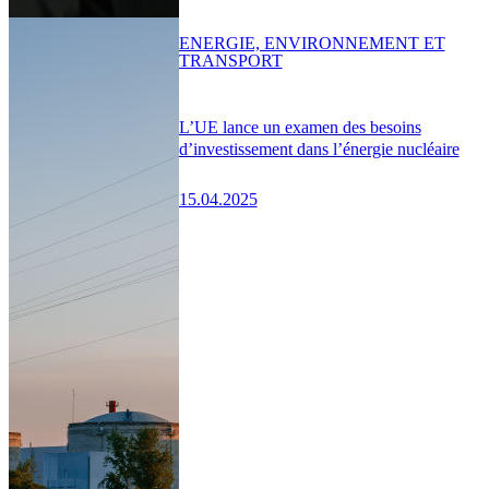
ENERGIE, ENVIRONNEMENT ET
TRANSPORT
L’UE lance un examen des besoins
d’investissement dans l’énergie nucléaire
15.04.2025