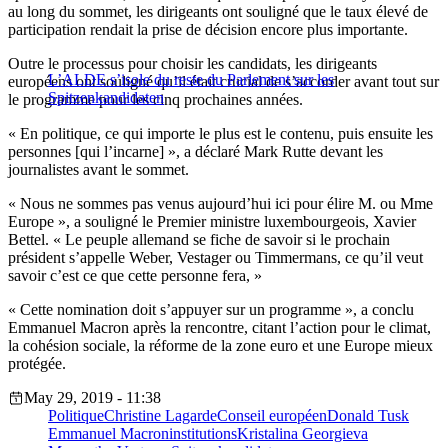
au long du sommet, les dirigeants ont souligné que le taux élevé de
participation rendait la prise de décision encore plus importante.
Outre le processus pour choisir les candidats, les dirigeants
L’ALDE s’isole du reste du Parlement sur les
européens ont souligné qu’il était crucial de s’accorder avant tout sur
Spitzenkandidaten
le programme pour les cinq prochaines années.
« En politique, ce qui importe le plus est le contenu, puis ensuite les
personnes [qui l’incarne] », a déclaré Mark Rutte devant les
journalistes avant le sommet.
« Nous ne sommes pas venus aujourd’hui ici pour élire M. ou Mme
Europe », a souligné le Premier ministre luxembourgeois, Xavier
Bettel. « Le peuple allemand se fiche de savoir si le prochain
président s’appelle Weber, Vestager ou Timmermans, ce qu’il veut
savoir c’est ce que cette personne fera, »
« Cette nomination doit s’appuyer sur un programme », a conclu
Emmanuel Macron après la rencontre, citant l’action pour le climat,
la cohésion sociale, la réforme de la zone euro et une Europe mieux
protégée.
May 29, 2019 - 11:38
Politique
Christine Lagarde
Conseil européen
Donald Tusk
Emmanuel Macron
institutions
Kristalina Georgieva