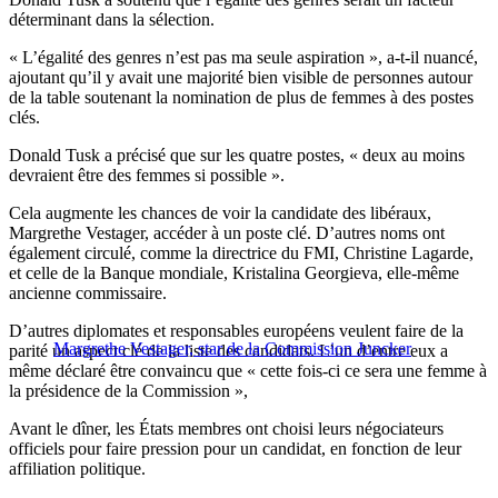
déterminant dans la sélection.
« L’égalité des genres n’est pas ma seule aspiration », a-t-il nuancé,
ajoutant qu’il y avait une majorité bien visible de personnes autour
de la table soutenant la nomination de plus de femmes à des postes
clés.
Donald Tusk a précisé que sur les quatre postes, « deux au moins
devraient être des femmes si possible ».
Cela augmente les chances de voir la candidate des libéraux,
Margrethe Vestager, accéder à un poste clé. D’autres noms ont
également circulé, comme la directrice du FMI, Christine Lagarde,
et celle de la Banque mondiale, Kristalina Georgieva, elle-même
ancienne commissaire.
D’autres diplomates et responsables européens veulent faire de la
Margrethe Vestager, star de la Commission Juncker
parité un aspect clé de la liste des candidats. L’un d’entre eux a
même déclaré être convaincu que « cette fois-ci ce sera une femme à
la présidence de la Commission »,
Avant le dîner, les États membres ont choisi leurs négociateurs
officiels pour faire pression pour un candidat, en fonction de leur
affiliation politique.