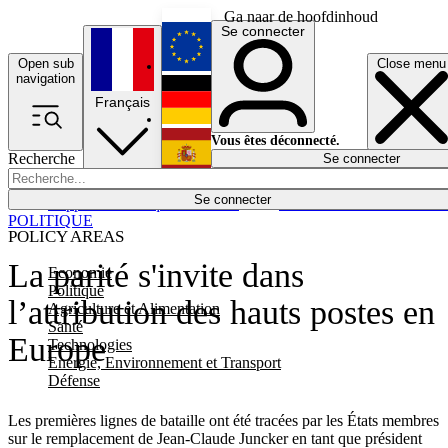
Ga naar de hoofdinhoud
Se connecter
Open sub
Close menu
English
navigation
Français
Deutsch
Vous êtes déconnecté.
Recherche
Se connecter
Español
Lumières éteintes
Se connecter
Rapporteur
Politique
Économie
Newsletters
Evénements
Em
POLITIQUE
POLICY AREAS
La parité s'invite dans
Economie
Politique
l’attribution des hauts postes en
Agriculture et Alimentation
Santé
Europe
Technologies
Energie, Environnement et Transport
Défense
Les premières lignes de bataille ont été tracées par les États membres
sur le remplacement de Jean-Claude Juncker en tant que président