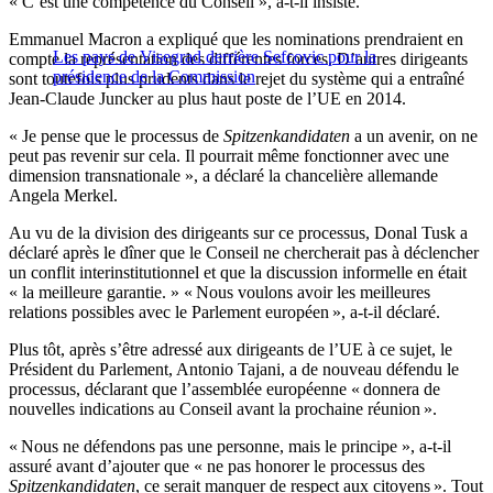
« C’est une compétence du Conseil », a-t-il insisté.
Emmanuel Macron a expliqué que les nominations prendraient en
Les pays de Visegrad derrière Sefcovic pour la
compte la représentation des différentes forces. D’autres dirigeants
présidence de la Commission
sont toutefois plus prudents dans le rejet du système qui a entraîné
Jean-Claude Juncker au plus haut poste de l’UE en 2014.
« Je pense que le processus de
Spitzenkandidaten
a un avenir, on ne
peut pas revenir sur cela. Il pourrait même fonctionner avec une
dimension transnationale », a déclaré la chancelière allemande
Angela Merkel.
Au vu de la division des dirigeants sur ce processus, Donal Tusk a
déclaré après le dîner que le Conseil ne chercherait pas à déclencher
un conflit interinstitutionnel et que la discussion informelle en était
« la meilleure garantie. » « Nous voulons avoir les meilleures
relations possibles avec le Parlement européen », a-t-il déclaré.
Plus tôt, après s’être adressé aux dirigeants de l’UE à ce sujet, le
Président du Parlement, Antonio Tajani, a de nouveau défendu le
processus, déclarant que l’assemblée européenne « donnera de
nouvelles indications au Conseil avant la prochaine réunion ».
« Nous ne défendons pas une personne, mais le principe », a-t-il
assuré avant d’ajouter que « ne pas honorer le processus des
Spitzenkandidaten
, ce serait manquer de respect aux citoyens ». Tout