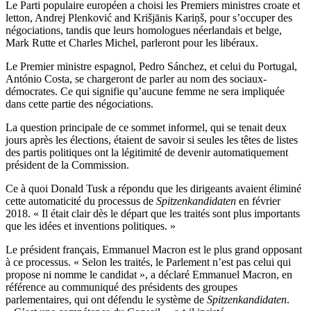
Le Parti populaire européen a choisi les Premiers ministres croate et
letton, Andrej Plenković and Krišjānis Kariņš, pour s’occuper des
négociations, tandis que leurs homologues néerlandais et belge,
Mark Rutte et Charles Michel, parleront pour les libéraux.
Le Premier ministre espagnol, Pedro Sánchez, et celui du Portugal,
António Costa, se chargeront de parler au nom des sociaux-
démocrates. Ce qui signifie qu’aucune femme ne sera impliquée
dans cette partie des négociations.
La question principale de ce sommet informel, qui se tenait deux
jours après les élections, étaient de savoir si seules les têtes de listes
des partis politiques ont la légitimité de devenir automatiquement
président de la Commission.
Ce à quoi Donald Tusk a répondu que les dirigeants avaient éliminé
cette automaticité du processus de
Spitzenkandidaten
en février
2018. « Il était clair dès le départ que les traités sont plus importants
que les idées et inventions politiques. »
Le président français, Emmanuel Macron est le plus grand opposant
à ce processus. « Selon les traités, le Parlement n’est pas celui qui
propose ni nomme le candidat », a déclaré Emmanuel Macron, en
référence au communiqué des présidents des groupes
parlementaires, qui ont défendu le système de
Spitzenkandidaten
.