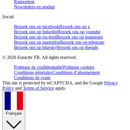
Rapporteur
Newsletters en anglais
Social
Bezoek ons op facebook
Bezoek ons op x
Bezoek ons op linkedin
Bezoek ons op youtube
Bezoek ons op rss-feed
Bezoek ons op instagram
Bezoek ons op mastodon
Bezoek ons op telegram
Bezoek ons op bluesky
Bezoek ons op threads
©
2026
Euractiv FR. All rights reserved.
Politique de confidentialité
Politique cookies
Conditions générales
Conditions d’abonnement
Conditions de vente
This site is protected by reCAPTCHA, and the Google
Privacy
Policy
and
Terms of Service
apply.
Français