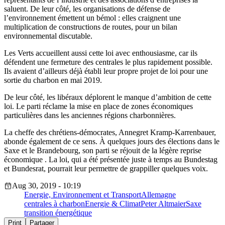
saluent. De leur côté, les organisations de défense de
l’environnement émettent un bémol : elles craignent une
multiplication de constructions de routes, pour un bilan
environnemental discutable.
Les Verts accueillent aussi cette loi avec enthousiasme, car ils
défendent une fermeture des centrales le plus rapidement possible.
Ils avaient d’ailleurs déjà établi leur propre projet de loi pour une
sortie du charbon en mai 2019.
De leur côté, les libéraux déplorent le manque d’ambition de cette
loi. Le parti réclame la mise en place de zones économiques
particulières dans les anciennes régions charbonnières.
La cheffe des chrétiens-démocrates, Annegret Kramp-Karrenbauer,
abonde également de ce sens. À quelques jours des élections dans le
Saxe et le Brandebourg, son parti se réjouit de la légère reprise
économique . La loi, qui a été présentée juste à temps au Bundestag
et Bundesrat, pourrait leur permettre de grappiller quelques voix.
Aug 30, 2019 - 10:19
Energie, Environnement et Transport
Allemagne
centrales à charbon
Energie & Climat
Peter Altmaier
Saxe
transition énergétique
Print
Partager