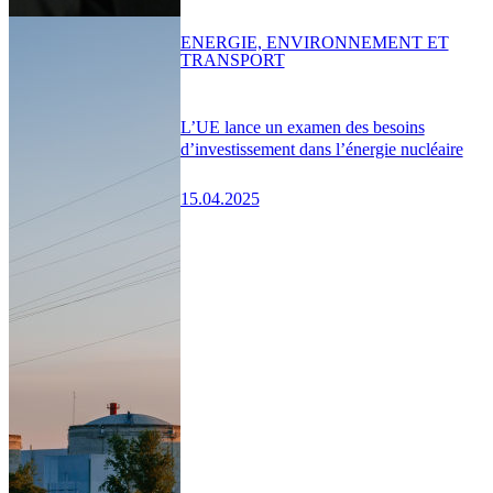
ENERGIE, ENVIRONNEMENT ET
TRANSPORT
L’UE lance un examen des besoins
d’investissement dans l’énergie nucléaire
15.04.2025