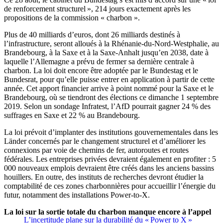
de renforcement structurel », 214 jours exactement après les
propositions de la commission « charbon ».
Plus de 40 milliards d’euros, dont 26 milliards destinés à
l’infrastructure, seront alloués à la Rhénanie-du-Nord-Westphalie, au
Brandebourg, à la Saxe et à la Saxe-Anhalt jusqu’en 2038, date à
laquelle l’Allemagne a prévu de fermer sa dernière centrale à
charbon. La loi doit encore être adoptée par le Bundestag et le
Bundesrat, pour qu’elle puisse entrer en application à partir de cette
année. Cet apport financier arrive à point nommé pour la Saxe et le
Brandebourg, où se tiendront des élections ce dimanche 1 septembre
2019. Selon un sondage Infratest, l’AfD pourrait gagner 24 % des
suffrages en Saxe et 22 % au Brandebourg.
La loi prévoit d’implanter des institutions gouvernementales dans les
Länder concernés par le changement structurel et d’améliorer les
connexions par voie de chemins de fer, autoroutes et routes
fédérales. Les entreprises privées devraient également en profiter : 5
000 nouveaux emplois devraient être créés dans les anciens bassins
houillers. En outre, des instituts de recherches devront étudier la
comptabilité de ces zones charbonnières pour accueillir l’énergie du
futur, notamment des installations Power-to-X.
La loi sur la sortie totale du charbon manque encore à l’appel
L’incertitude plane sur la durabilité du « Power to X »