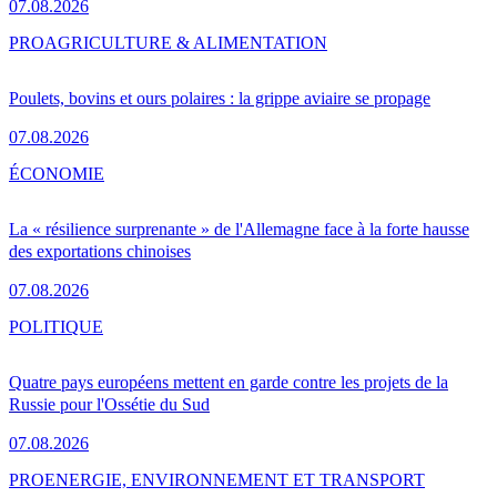
07.08.2026
PRO
AGRICULTURE & ALIMENTATION
Poulets, bovins et ours polaires : la grippe aviaire se propage
07.08.2026
ÉCONOMIE
La « résilience surprenante » de l'Allemagne face à la forte hausse
des exportations chinoises
07.08.2026
POLITIQUE
Quatre pays européens mettent en garde contre les projets de la
Russie pour l'Ossétie du Sud
07.08.2026
PRO
ENERGIE, ENVIRONNEMENT ET TRANSPORT