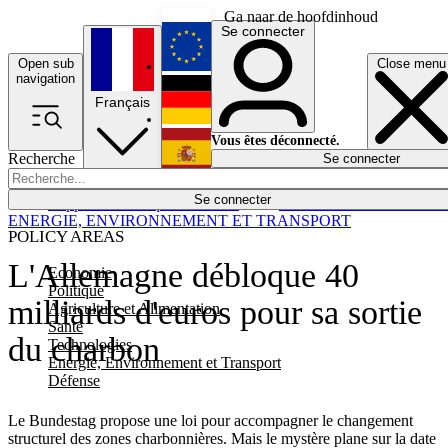
Ga naar de hoofdinhoud
Se connecter
Open sub
Close menu
English
navigation
Français
Deutsch
Vous êtes déconnecté.
Recherche
Se connecter
Español
Lumières éteintes
Se connecter
Rapporteur
Politique
Économie
Newsletters
Evénements
Em
ENERGIE, ENVIRONNEMENT ET TRANSPORT
POLICY AREAS
L'Allemagne débloque 40
Economie
Politique
milliards d'euros pour sa sortie
Agriculture et Alimentation
Santé
du charbon
Technologies
Energie, Environnement et Transport
Défense
Le Bundestag propose une loi pour accompagner le changement
structurel des zones charbonnières. Mais le mystère plane sur la date