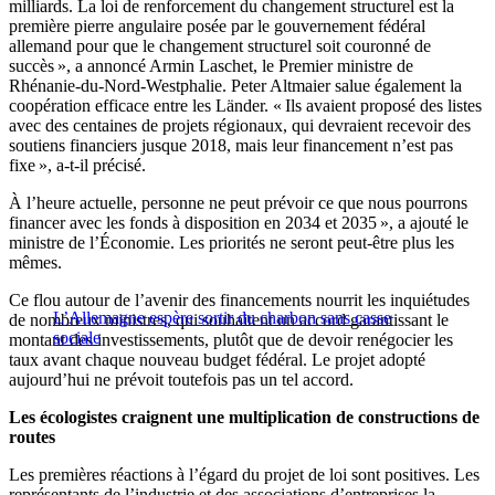
milliards. La loi de renforcement du changement structurel est la
première pierre angulaire posée par le gouvernement fédéral
allemand pour que le changement structurel soit couronné de
succès », a annoncé Armin Laschet, le Premier ministre de
Rhénanie-du-Nord-Westphalie. Peter Altmaier salue également la
coopération efficace entre les Länder. « Ils avaient proposé des listes
avec des centaines de projets régionaux, qui devraient recevoir des
soutiens financiers jusque 2018, mais leur financement n’est pas
fixe », a-t-il précisé.
À l’heure actuelle, personne ne peut prévoir ce que nous pourrons
financer avec les fonds à disposition en 2034 et 2035 », a ajouté le
ministre de l’Économie. Les priorités ne seront peut-être plus les
mêmes.
Ce flou autour de l’avenir des financements nourrit les inquiétudes
L’Allemagne espère sortir du charbon sans casse
de nombreux ministres, qui souhaitent un accord garantissant le
sociale
montant des investissements, plutôt que de devoir renégocier les
taux avant chaque nouveau budget fédéral. Le projet adopté
aujourd’hui ne prévoit toutefois pas un tel accord.
Les écologistes craignent une multiplication de constructions de
routes
Les premières réactions à l’égard du projet de loi sont positives. Les
représentants de l’industrie et des associations d’entreprises la