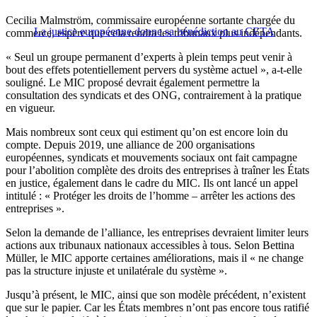
Cecilia Malmström, commissaire européenne sortante chargée du
La justice européenne donne sa bénédiction au CETA
commerce, espère que cela rendra les tribunaux plus indépendants.
« Seul un groupe permanent d’experts à plein temps peut venir à
bout des effets potentiellement pervers du système actuel », a-t-elle
souligné. Le MIC proposé devrait également permettre la
consultation des syndicats et des ONG, contrairement à la pratique
en vigueur.
Mais nombreux sont ceux qui estiment qu’on est encore loin du
compte. Depuis 2019, une alliance de 200 organisations
européennes, syndicats et mouvements sociaux ont fait campagne
pour l’abolition complète des droits des entreprises à traîner les États
en justice, également dans le cadre du MIC. Ils ont lancé un appel
intitulé : « Protéger les droits de l’homme – arrêter les actions des
entreprises ».
Selon la demande de l’alliance, les entreprises devraient limiter leurs
actions aux tribunaux nationaux accessibles à tous. Selon Bettina
Müller, le MIC apporte certaines améliorations, mais il « ne change
pas la structure injuste et unilatérale du système ».
Jusqu’à présent, le MIC, ainsi que son modèle précédent, n’existent
que sur le papier. Car les États membres n’ont pas encore tous ratifié