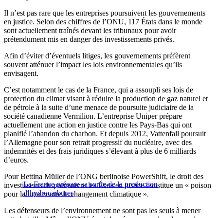
Il n’est pas rare que les entreprises poursuivent les gouvernements
en justice. Selon des chiffres de l’ONU, 117 États dans le monde
sont actuellement traînés devant les tribunaux pour avoir
prétendument mis en danger des investissements privés.
Afin d’éviter d’éventuels litiges, les gouvernements préfèrent
souvent atténuer l’impact les lois environnementales qu’ils
envisagent.
C’est notamment le cas de la France, qui a assoupli ses lois de
protection du climat visant à réduire la production de gaz naturel et
de pétrole à la suite d’une menace de poursuite judiciaire de la
société canadienne Vermilion. L’entreprise Uniper prépare
actuellement une action en justice contre les Pays-Bas qui ont
planifié l’abandon du charbon. Et depuis 2012, Vattenfall poursuit
l’Allemagne pour son retrait progressif du nucléaire, avec des
indemnités et des frais juridiques s’élevant à plus de 6 milliards
d’euros.
Pour Bettina Müller de l’ONG berlinoise PowerShift, le droit des
La France prépare sa sortie de la production
investisseurs de poursuivre les États en justice constitue un « poison
d’hydrocarbures
pour la lutte contre le changement climatique ».
Les défenseurs de l’environnement ne sont pas les seuls à mener