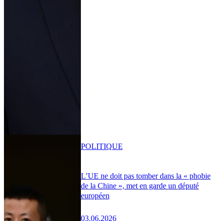
POLITIQUE
L’UE ne doit pas tomber dans la « phobie
de la Chine », met en garde un député
européen
03.06.2026