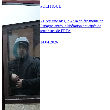
POLITIQUE
« C’est une blague » : la colère monte en
Espagne après la libération anticipée de
terroristes de l’ETA
24.04.2026