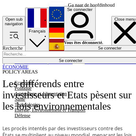
Ga naar de hoofdinhoud
Se connecter
Open sub
Close menu
English
navigation
Français
Deutsch
Vous êtes déconnecté.
Recherche
Se connecter
Español
Lumières éteintes
Se connecter
Rapporteur
Politique
Économie
Newsletters
Evénements
Em
ÉCONOMIE
POLICY AREAS
Les différends entre
Economie
Politique
investisseurs et Etats pèsent sur
Agriculture et Alimentation
Santé
les lois environnementales
Technologies
Energie, Environnement et Transport
Défense
Les procès intentés par des investisseurs contre des
États se multiplient au niveau mondial, menaçant les lois