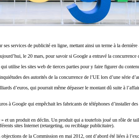
 services de publicité en ligne, mettant ainsi un terme à la dernière af
ourd’hui, le 20 mars, pour savoir si Google a entravé la concurrence dan
i utilise les sites web de tierces parties pour y faire figurer du conten
les inquiétudes des autorités de la concurrence de l’UE lors d’une série 
liards d’euros, qui pourrait même dépasser le montant dû suite à l’affa
uros à Google qui empêchait les fabricants de téléphones d’installer des
et un produit en déclin. Un produit qui a toutefois joué un rôle de tail
érents sites Internet (retargeting, ou reciblage publicitaire).
es objections de la Commission en mai 2012, ont d’abord été liées à l’ex