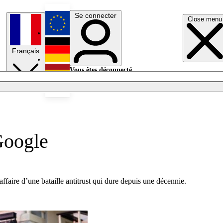
Se connecter
Close menu
English
Français
Deutsch
Vous êtes déconnecté.
Se connecter
Español
Lumières éteintes
Google
faire d’une bataille antitrust qui dure depuis une décennie.