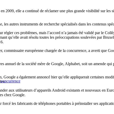
n 2009, elle a continué de réclamer une plus grande visibilité sur les sit
, les autres instruments de recherche spécialisés dans les contenus spéc
 régler ces problèmes, mais l’accord n’a jamais été validé par le Col
rmant qu’elle avait résolu toutes les préoccupations soulevées par Bruxel
16.
 commissaire européenne chargée de la concurrence, a averti que Google 
ires annuel de la société mère de Google, Alphabet, soit un amende qui p
on, Google a également annoncé hier qu’elle appliquerait certaines modif
a concurrence
les.
der aux utilisateurs d’appareils Android existants et nouveaux en Europ
ales chez Google.
orcé les fabricants de téléphones portables à préinstaller ses applicat