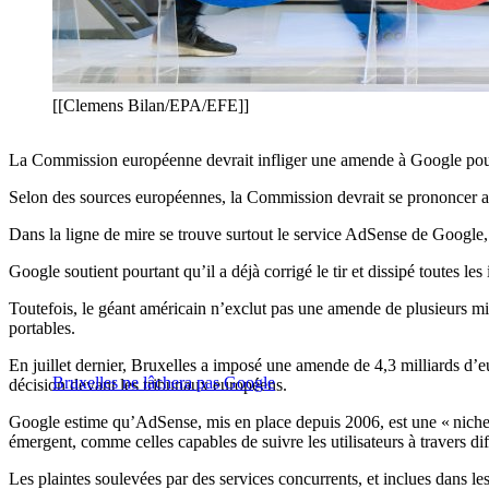
[[Clemens Bilan/EPA/EFE]]
La Commission européenne devrait infliger une amende à Google pour ses
Selon des sources européennes, la Commission devrait se prononcer auj
Dans la ligne de mire se trouve surtout le service AdSense de Google, qu
Google soutient pourtant qu’il a déjà corrigé le tir et dissipé toutes 
Toutefois, le géant américain n’exclut pas une amende de plusieurs mil
portables.
En juillet dernier, Bruxelles a imposé une amende de 4,3 milliards d’e
Bruxelles ne lâchera pas Google
décision devant les tribunaux européens.
Google estime qu’AdSense, mis en place depuis 2006, est une « niche » 
émergent, comme celles capables de suivre les utilisateurs à travers diff
Les plaintes soulevées par des services concurrents, et inclues dans l