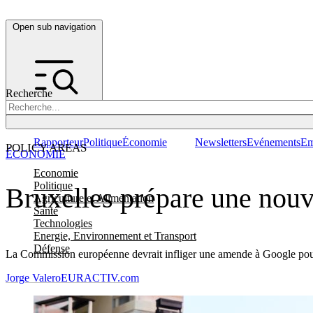
Open sub navigation
Recherche
Rapporteur
Politique
Économie
Newsletters
Evénements
Em
POLICY AREAS
ÉCONOMIE
Economie
Politique
Bruxelles prépare une nou
Agriculture et Alimentation
Santé
Technologies
Energie, Environnement et Transport
Défense
La Commission européenne devrait infliger une amende à Google pour ses
Jorge Valero
EURACTIV.com