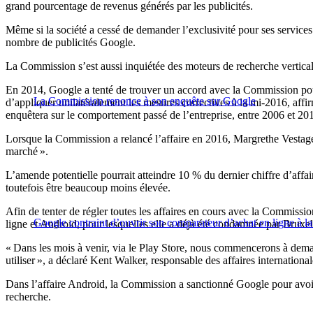
grand pourcentage de revenus générés par les publicités.
Même si la société a cessé de demander l’exclusivité pour ses services e
nombre de publicités Google.
La Commission s’est aussi inquiétée des moteurs de recherche verticale
En 2014, Google a tenté de trouver un accord avec la Commission pour
La Commission renonce à son enquête sur Google
d’appliquer unilatéralement les mesures correctives à la mi-2016, affi
enquêtera sur le comportement passé de l’entreprise, entre 2006 et 20
Lorsque la Commission a relancé l’affaire en 2016, Margrethe Vestager,
marché ».
L’amende potentielle pourrait atteindre 10 % du dernier chiffre d’affa
toutefois être beaucoup moins élevée.
Afin de tenter de régler toutes les affaires en cours avec la Commissi
Google contraint d’ouvrir son comparateur d’achat en ligne à l
ligne et Android, pour lesquelles elle a déjà été condamnée par Bruxel
« Dans les mois à venir, via le Play Store, nous commencerons à deman
utiliser », a déclaré Kent Walker, responsable des affaires internation
Dans l’affaire Android, la Commission a sanctionné Google pour avoir f
recherche.