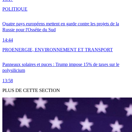
POLITIQUE
Quatre pays européens mettent en garde contre les projets de la
Russie pour l'Ossétie du Sud
14:44
PRO
ENERGIE, ENVIRONNEMENT ET TRANSPORT
Panneaux solaires et puces : Trump impose 15% de taxes sur le
polysilicium
13:58
PLUS DE CETTE SECTION