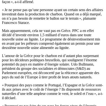
façon », a-t-il affirmé.
« Je ne pense pas qu’une personne ayant un certain sens des affaires
investirait dans la production de charbon. Quand on a déjà marqué,
on n’a pas besoin de remettre le ballon sur le terrain », plaisante
Francesco Starace.
Mais apparemment, cela ne vaut pas en Grèce. PPC a en effet
décidé d’investir environ 1,5 milliard d’euros dans une toute
nouvelle usine au lignite. Le programme de désinvestissement mis
en avant par les prêteurs comprend également un permis pour une
deuxième nouvelle usine alimentée au lignite.
L’amour de la Grèce pour le charbon est d’autant plus surprenant
pour les décideurs politiques bruxellois, qui soulignent l’énorme
potentiel du pays en matière d’énergie solaire. Udo Bullmann,
président du groupe des socialistes et démocrates (S&D) au
Parlement européen, est déconcerté par la réticence apparente des
pays du sud de l’Europe à tirer profit de leurs atouts naturels.
« Pourquoi des pays comme le Portugal, l’Espagne et la Grèce sont-
ils aux prises avec le coût de l’énergie ? Ils disposent de ressources
naturelles d’une telle ampleur comme le vent, le soleil et l’eau », a-t-
il déclaré.
« Pourquoi ne pas faire de ces pays les forces vives de l’énergie