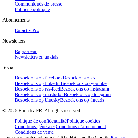
Communiqués de presse
Publicité politique
Abonnements
Euractiv Pro
Newsletters
Rapporteur
Newsletters en anglais
Social
Bezoek ons op facebook
Bezoek ons op x
Bezoek ons op linkedin
Bezoek ons op youtube
Bezoek ons op rss-feed
Bezoek ons op instagram
Bezoek ons op mastodon
Bezoek ons op telegram
Bezoek ons op bluesky
Bezoek ons op threads
©
2026
Euractiv FR. All rights reserved.
Politique de confidentialité
Politique cookies
Conditions générales
Conditions d’abonnement
Conditions de vente
This site is protected by reCAPTCHA, and the Google
Privacy