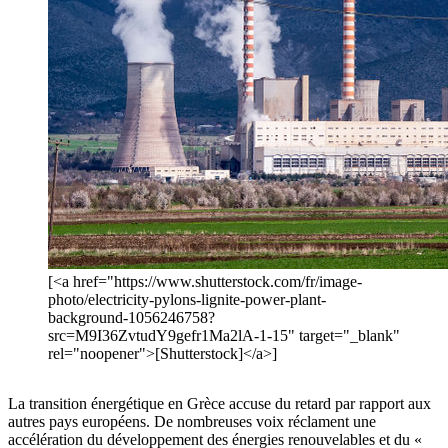
[<a href="https://www.shutterstock.com/fr/image-
photo/electricity-pylons-lignite-power-plant-
background-1056246758?
src=M9I36ZvtudY9gefr1Ma2lA-1-15" target="_blank"
rel="noopener">[Shutterstock]</a>]
La transition énergétique en Grèce accuse du retard par rapport aux
autres pays européens. De nombreuses voix réclament une
accélération du développement des énergies renouvelables et du «