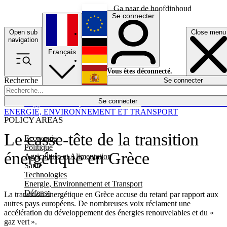
Ga naar de hoofdinhoud
Se connecter
Open sub
Close menu
English
navigation
Français
Deutsch
Vous êtes déconnecté.
Recherche
Se connecter
Español
Lumières éteintes
Se connecter
Rapporteur
Politique
Économie
Newsletters
Evénements
Em
ENERGIE, ENVIRONNEMENT ET TRANSPORT
POLICY AREAS
Le casse-tête de la transition
Economie
Politique
énergétique en Grèce
Agriculture et Alimentation
Santé
Technologies
Energie, Environnement et Transport
Défense
La transition énergétique en Grèce accuse du retard par rapport aux
autres pays européens. De nombreuses voix réclament une
accélération du développement des énergies renouvelables et du «
gaz vert ».