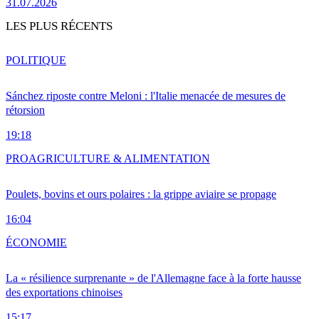
31.07.2026
LES PLUS RÉCENTS
POLITIQUE
Sánchez riposte contre Meloni : l'Italie menacée de mesures de
rétorsion
19:18
PRO
AGRICULTURE & ALIMENTATION
Poulets, bovins et ours polaires : la grippe aviaire se propage
16:04
ÉCONOMIE
La « résilience surprenante » de l'Allemagne face à la forte hausse
des exportations chinoises
15:17