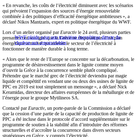
« En revanche, les coûts de l’électricité diminuent avec les scénarios
qui prévoient l’expansion des sources d’énergie renouvelable
combinée à des politiques d’efficacité énergétique ambitieuses », a
déclaré Nikos Mantzaris, expert en politique énergétique du WWF.
Lors d’un atelier organisé par
Euractiv
le 24 avril, plusieurs parties
WWF plaide pour une transition énergétique directe du
prenantes ont souligné que la Grèce ne disposait pas d’un plan
charbon aux renouvelables
énergétique actualisé qui aiderait le secteur de l’électricité à
fonctionner de manière durable à long terme.
« Alors que le reste de l’Europe se concentre sur la décarbonation, le
programme de désinvestissement dans le lignite comme moyen
d’ouvrir la Grèce à la concurrence semble plutôt compliqué.
Prétendre que le marché grec de l’électricité deviendra par magie
liquide et compétitif en vendant une ou deux des usines de lignite de
PPC en 2019 est tout simplement un mensonge », a déclaré Nick
Keramidas, directeur des affaires européennes de la métallurgie et de
l’énergie pour le groupe Mytilineos SA.
Contacté par
Euractiv
, un porte-parole de la Commission a déclaré
que la cession d’une partie de la capacité de production de lignite de
PPC a été incluse dans le protocole d’accord supplémentaire sur le
programme de soutien à la stabilité afin d’introduire des réformes
structurelles et d’accroître la concurrence dans divers secteurs
stratégiques en Grèce, y compris l’électricité.