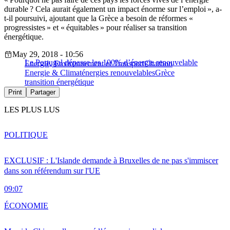
durable ? Cela aurait également un impact énorme sur l’emploi », a-
t-il poursuivi, ajoutant que la Grèce a besoin de réformes «
progressistes » et « équitables » pour réaliser sa transition
énergétique.
May 29, 2018 - 10:56
Le Portugal dépasse les 100% d’énergie renouvelable
Energie, Environnement et Transport
Charbon
Energie & Climat
énergies renouvelables
Grèce
transition énergétique
Print
Partager
LES PLUS LUS
POLITIQUE
EXCLUSIF : L'Islande demande à Bruxelles de ne pas s'immiscer
dans son référendum sur l'UE
09:07
ÉCONOMIE