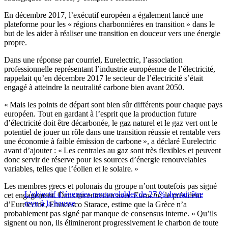
En décembre 2017, l’exécutif européen a également lancé une
plateforme pour les « régions charbonnières en transition » dans le
but de les aider à réaliser une transition en douceur vers une énergie
propre.
Dans une réponse par courriel, Eurelectric, l’association
professionnelle représentant l’industrie européenne de l’électricité,
rappelait qu’en décembre 2017 le secteur de l’électricité s’était
engagé à atteindre la neutralité carbone bien avant 2050.
« Mais les points de départ sont bien sûr différents pour chaque pays
européen. Tout en gardant à l’esprit que la production future
d’électricité doit être décarbonée, le gaz naturel et le gaz vert ont le
potentiel de jouer un rôle dans une transition réussie et rentable vers
une économie à faible émission de carbone », a déclaré Eurelectric
avant d’ajouter : « Les centrales au gaz sont très flexibles et peuvent
donc servir de réserve pour les sources d’énergie renouvelables
variables, telles que l’éolien et le solaire. »
Les membres grecs et polonais du groupe n’ont toutefois pas signé
L’objectif d’énergies renouvelables de 27 % devrait être
cet engagement. Dans un entretien avec
Euractiv
, le président
revu à la hausse
d’Eurelectric, Francesco Starace, estime que la Grèce n’a
probablement pas signé par manque de consensus interne. « Qu’ils
signent ou non, ils élimineront progressivement le charbon de toute