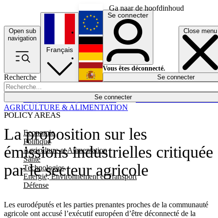
Ga naar de hoofdinhoud
Se connecter
Open sub
Close menu
English
navigation
Français
Deutsch
Vous êtes déconnecté.
Recherche
Se connecter
Español
Lumières éteintes
Se connecter
Rapporteur
Politique
Économie
Newsletters
Evénements
Em
AGRICULTURE & ALIMENTATION
POLICY AREAS
La proposition sur les
Economie
Politique
émissions industrielles critiquée
Agriculture et Alimentation
Santé
par le secteur agricole
Technologies
Energie, Environnement et Transport
Défense
Les eurodéputés et les parties prenantes proches de la communauté
agricole ont accusé l’exécutif européen d’être déconnecté de la