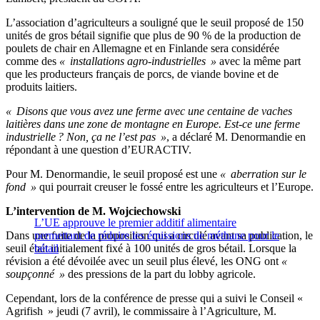
L’association d’agriculteurs a souligné que le seuil proposé de 150
unités de gros bétail signifie que plus de 90 % de la production de
poulets de chair en Allemagne et en Finlande sera considérée
comme des
« installations agro-industrielles »
avec la même part
que les producteurs français de porcs, de viande bovine et de
produits laitiers.
« Disons que vous avez une ferme avec une centaine de vaches
laitières dans une zone de montagne en Europe. Est-ce une ferme
industrielle ? Non, ça ne l’est pas »
, a déclaré M. Denormandie en
répondant à une question d’EURACTIV.
Pour M. Denormandie, le seuil proposé est une
« aberration sur le
fond »
qui pourrait creuser le fossé entre les agriculteurs et l’Europe.
L’intervention de M. Wojciechowski
L’UE approuve le premier additif alimentaire
Dans une fuite de la proposition qui a circulé avant sa publication, le
permettant de réduire les émissions de méthane pour le
seuil était initialement fixé à 100 unités de gros bétail. Lorsque la
bétail
révision a été dévoilée avec un seuil plus élevé, les ONG ont
«
soupçonné »
des pressions de la part du lobby agricole.
Cependant, lors de la conférence de presse qui a suivi le Conseil «
Agrifish » jeudi (7 avril), le commissaire à l’Agriculture, M.