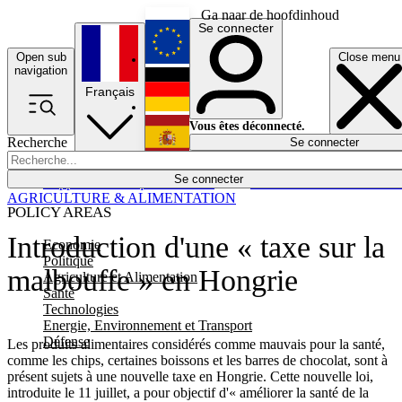
Ga naar de hoofdinhoud
Se connecter
Open sub
Close menu
English
navigation
Français
Deutsch
Vous êtes déconnecté.
Recherche
Se connecter
Español
Lumières éteintes
Se connecter
Rapporteur
Politique
Économie
Newsletters
Evénements
Em
AGRICULTURE & ALIMENTATION
POLICY AREAS
Introduction d'une « taxe sur la
Economie
Politique
malbouffe » en Hongrie
Agriculture et Alimentation
Santé
Technologies
Energie, Environnement et Transport
Défense
Les produits alimentaires considérés comme mauvais pour la santé,
comme les chips, certaines boissons et les barres de chocolat, sont à
présent sujets à une nouvelle taxe en Hongrie. Cette nouvelle loi,
introduite le 11 juillet, a pour objectif d'« améliorer la santé de la