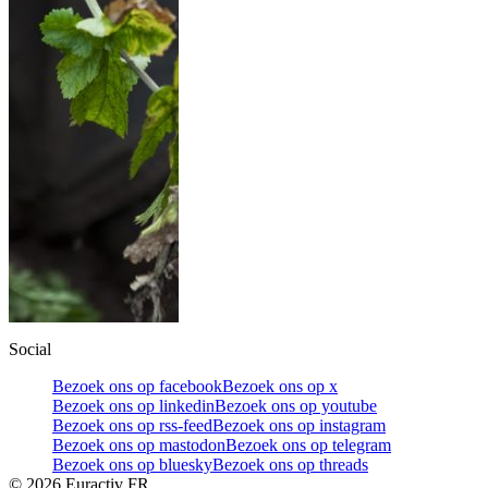
Social
Bezoek ons op facebook
Bezoek ons op x
Bezoek ons op linkedin
Bezoek ons op youtube
Bezoek ons op rss-feed
Bezoek ons op instagram
Bezoek ons op mastodon
Bezoek ons op telegram
Bezoek ons op bluesky
Bezoek ons op threads
©
2026
Euractiv FR