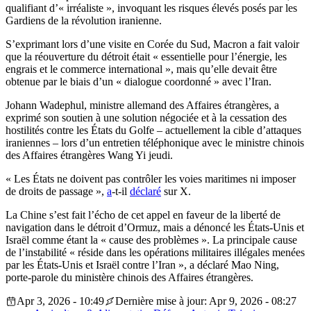
qualifiant d’« irréaliste », invoquant les risques élevés posés par les
Gardiens de la révolution iranienne.
S’exprimant lors d’une visite en Corée du Sud, Macron a fait valoir
que la réouverture du détroit était « essentielle pour l’énergie, les
engrais et le commerce international », mais qu’elle devait être
obtenue par le biais d’un « dialogue coordonné » avec l’Iran.
Johann Wadephul, ministre allemand des Affaires étrangères, a
exprimé son soutien à une solution négociée et à la cessation des
hostilités contre les États du Golfe – actuellement la cible d’attaques
iraniennes – lors d’un entretien téléphonique avec le ministre chinois
des Affaires étrangères Wang Yi jeudi.
« Les États ne doivent pas contrôler les voies maritimes ni imposer
de droits de passage »,
a
-t-il
déclaré
sur X.
La Chine s’est fait l’écho de cet appel en faveur de la liberté de
navigation dans le détroit d’Ormuz, mais a dénoncé les États-Unis et
Israël comme étant la « cause des problèmes ». La principale cause
de l’instabilité « réside dans les opérations militaires illégales menées
par les États-Unis et Israël contre l’Iran », a déclaré Mao Ning,
porte-parole du ministère chinois des Affaires étrangères.
Apr 3, 2026 - 10:49
Dernière mise à jour: Apr 9, 2026 - 08:27