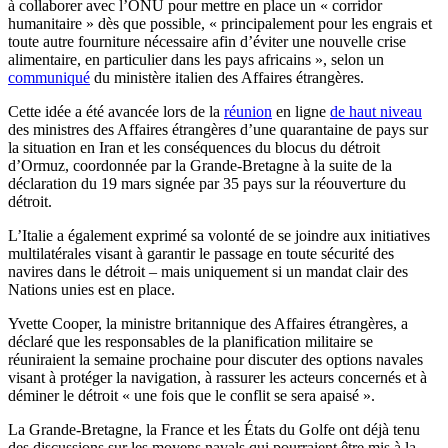
à collaborer avec l’ONU pour mettre en place un « corridor
humanitaire » dès que possible, « principalement pour les engrais et
toute autre fourniture nécessaire afin d’éviter une nouvelle crise
alimentaire, en particulier dans les pays africains », selon un
communiqué
du ministère italien des Affaires étrangères.
Cette idée a été avancée lors de la
réunion
en ligne
de haut niveau
des ministres des Affaires étrangères d’une quarantaine de pays sur
la situation en Iran et les conséquences du blocus du détroit
d’Ormuz, coordonnée par la Grande-Bretagne à la suite de la
déclaration du 19 mars signée par 35 pays sur la réouverture du
détroit.
L’Italie a également exprimé sa volonté de se joindre aux initiatives
multilatérales visant à garantir le passage en toute sécurité des
navires dans le détroit – mais uniquement si un mandat clair des
Nations unies est en place.
Yvette Cooper, la ministre britannique des Affaires étrangères, a
déclaré que les responsables de la planification militaire se
réuniraient la semaine prochaine pour discuter des options navales
visant à protéger la navigation, à rassurer les acteurs concernés et à
déminer le détroit « une fois que le conflit se sera apaisé ».
La Grande-Bretagne, la France et les États du Golfe ont déjà tenu
des discussions sur les moyens navals qui pourraient être mis à la