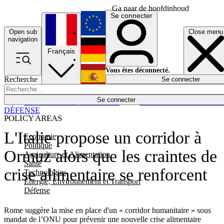
Ga naar de hoofdinhoud
Se connecter
Open sub
Close menu
English
navigation
Français
Deutsch
Vous êtes déconnecté.
Recherche
Se connecter
Español
Lumières éteintes
Se connecter
Rapporteur
Politique
Économie
Newsletters
Evénements
Em
DÉFENSE
POLICY AREAS
L'Italie propose un corridor à
Economie
Politique
Ormuz alors que les craintes de
Agriculture et Alimentation
Santé
crise alimentaire se renforcent
Technologies
Energie, Environnement et Transport
Défense
Rome suggère la mise en place d'un « corridor humanitaire » sous
mandat de l’ONU pour prévenir une nouvelle crise alimentaire