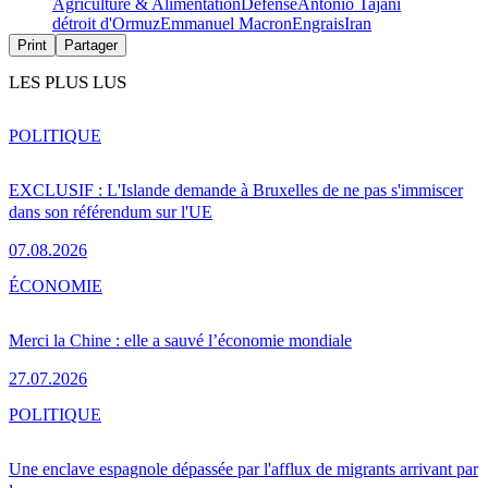
Agriculture & Alimentation
Défense
Antonio Tajani
détroit d'Ormuz
Emmanuel Macron
Engrais
Iran
Print
Partager
LES PLUS LUS
POLITIQUE
EXCLUSIF : L'Islande demande à Bruxelles de ne pas s'immiscer
dans son référendum sur l'UE
07.08.2026
ÉCONOMIE
Merci la Chine : elle a sauvé l’économie mondiale
27.07.2026
POLITIQUE
Une enclave espagnole dépassée par l'afflux de migrants arrivant par