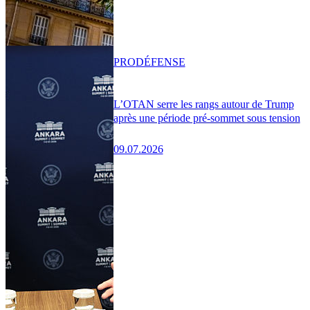
PRO
DÉFENSE
L’OTAN serre les rangs autour de Trump
après une période pré-sommet sous tension
09.07.2026