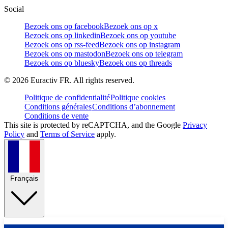
Social
Bezoek ons op facebook
Bezoek ons op x
Bezoek ons op linkedin
Bezoek ons op youtube
Bezoek ons op rss-feed
Bezoek ons op instagram
Bezoek ons op mastodon
Bezoek ons op telegram
Bezoek ons op bluesky
Bezoek ons op threads
©
2026
Euractiv FR. All rights reserved.
Politique de confidentialité
Politique cookies
Conditions générales
Conditions d’abonnement
Conditions de vente
This site is protected by reCAPTCHA, and the Google
Privacy
Policy
and
Terms of Service
apply.
Français