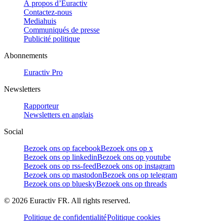
À propos d’Euractiv
Contactez-nous
Mediahuis
Communiqués de presse
Publicité politique
Abonnements
Euractiv Pro
Newsletters
Rapporteur
Newsletters en anglais
Social
Bezoek ons op facebook
Bezoek ons op x
Bezoek ons op linkedin
Bezoek ons op youtube
Bezoek ons op rss-feed
Bezoek ons op instagram
Bezoek ons op mastodon
Bezoek ons op telegram
Bezoek ons op bluesky
Bezoek ons op threads
©
2026
Euractiv FR. All rights reserved.
Politique de confidentialité
Politique cookies