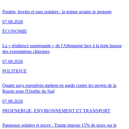
Poulets, bovins et ours polaires : la grippe aviaire se propage
07.08.2026
ÉCONOMIE
La « résilience surprenante » de l'Allemagne face à la forte hausse
des exportations chinoises
07.08.2026
POLITIQUE
Quatre pays européens mettent en garde contre les projets de la
Russie pour l'Ossétie du Sud
07.08.2026
PRO
ENERGIE, ENVIRONNEMENT ET TRANSPORT
Panneaux solaires et puces : Trump impose 15% de taxes sur le