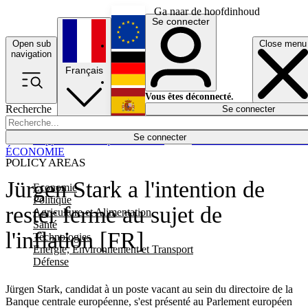
Ga naar de hoofdinhoud
Se connecter
Open sub
Close menu
English
navigation
Français
Deutsch
Vous êtes déconnecté.
Recherche
Se connecter
Español
Lumières éteintes
Se connecter
Rapporteur
Politique
Économie
Newsletters
Evénements
Em
ÉCONOMIE
POLICY AREAS
Jürgen Stark a l'intention de
Economie
Politique
rester ferme au sujet de
Agriculture et Alimentation
Santé
l'inflation [FR]
Technologies
Energie, Environnement et Transport
Défense
Jürgen Stark, candidat à un poste vacant au sein du directoire de la
Banque centrale européenne, s'est présenté au Parlement européen