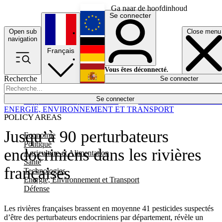
Ga naar de hoofdinhoud
Se connecter
Open sub
Close menu
English
navigation
Français
Deutsch
Vous êtes déconnecté.
Recherche
Se connecter
Español
Lumières éteintes
Se connecter
Rapporteur
Politique
Économie
Newsletters
Evénements
Em
ENERGIE, ENVIRONNEMENT ET TRANSPORT
POLICY AREAS
Jusqu’à 90 perturbateurs
Economie
Politique
endocriniens dans les rivières
Agriculture et Alimentation
Santé
françaises
Technologies
Energie, Environnement et Transport
Défense
Les rivières françaises brassent en moyenne 41 pesticides suspectés
d’être des perturbateurs endocriniens par département, révèle un