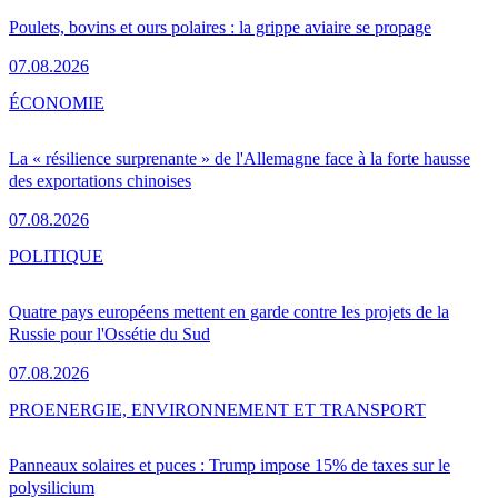
Poulets, bovins et ours polaires : la grippe aviaire se propage
07.08.2026
ÉCONOMIE
La « résilience surprenante » de l'Allemagne face à la forte hausse
des exportations chinoises
07.08.2026
POLITIQUE
Quatre pays européens mettent en garde contre les projets de la
Russie pour l'Ossétie du Sud
07.08.2026
PRO
ENERGIE, ENVIRONNEMENT ET TRANSPORT
Panneaux solaires et puces : Trump impose 15% de taxes sur le
polysilicium