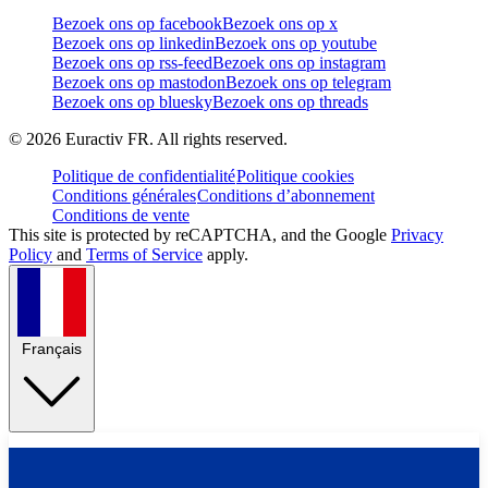
Bezoek ons op facebook
Bezoek ons op x
Bezoek ons op linkedin
Bezoek ons op youtube
Bezoek ons op rss-feed
Bezoek ons op instagram
Bezoek ons op mastodon
Bezoek ons op telegram
Bezoek ons op bluesky
Bezoek ons op threads
©
2026
Euractiv FR. All rights reserved.
Politique de confidentialité
Politique cookies
Conditions générales
Conditions d’abonnement
Conditions de vente
This site is protected by reCAPTCHA, and the Google
Privacy
Policy
and
Terms of Service
apply.
Français