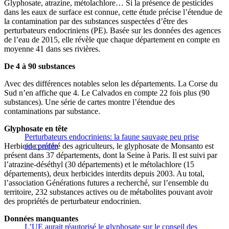
Glyphosate, atrazine, métolachlore… Si la présence de pesticides
dans les eaux de surface est connue, cette étude précise l’étendue de
la contamination par des substances suspectées d’être des
perturbateurs endocriniens (PE). Basée sur les données des agences
de l’eau de 2015, elle révèle que chaque département en compte en
moyenne 41 dans ses rivières.
De 4 à 90 substances
Avec des différences notables selon les départements. La Corse du
Sud n’en affiche que 4. Le Calvados en compte 22 fois plus (90
substances). Une série de cartes montre l’étendue des
contaminations par substance.
Glyphosate en tête
Perturbateurs endocriniens: la faune sauvage peu prise
Herbicide préféré des agriculteurs, le glyphosate de Monsanto est
en compte
présent dans 37 départements, dont la Seine à Paris. Il est suivi par
l’atrazine-déséthyl (30 départements) et le métolachlore (15
départements), deux herbicides interdits depuis 2003. Au total,
l’association Générations futures a recherché, sur l’ensemble du
territoire, 232 substances actives ou de métabolites pouvant avoir
des propriétés de perturbateur endocrinien.
Données manquantes
L’UE aurait réautorisé le glyphosate sur le conseil des