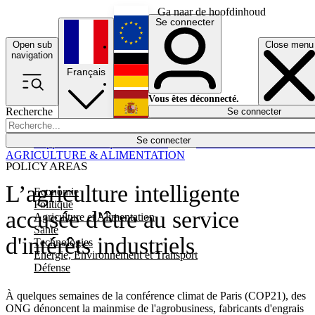
Ga naar de hoofdinhoud
Se connecter
Open sub
Close menu
English
navigation
Français
Deutsch
Vous êtes déconnecté.
Recherche
Se connecter
Español
Lumières éteintes
Se connecter
Rapporteur
Politique
Économie
Newsletters
Evénements
Em
AGRICULTURE & ALIMENTATION
POLICY AREAS
L’agriculture intelligente
Economie
Politique
accusée d'être au service
Agriculture et Alimentation
Santé
d'intérêts industriels
Technologies
Energie, Environnement et Transport
Défense
À quelques semaines de la conférence climat de Paris (COP21), des
ONG dénoncent la mainmise de l'agrobusiness, fabricants d'engrais