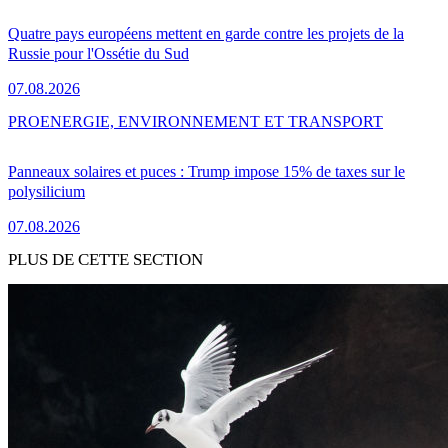
Quatre pays européens mettent en garde contre les projets de la
Russie pour l'Ossétie du Sud
07.08.2026
PRO
ENERGIE, ENVIRONNEMENT ET TRANSPORT
Panneaux solaires et puces : Trump impose 15% de taxes sur le
polysilicium
07.08.2026
PLUS DE CETTE SECTION