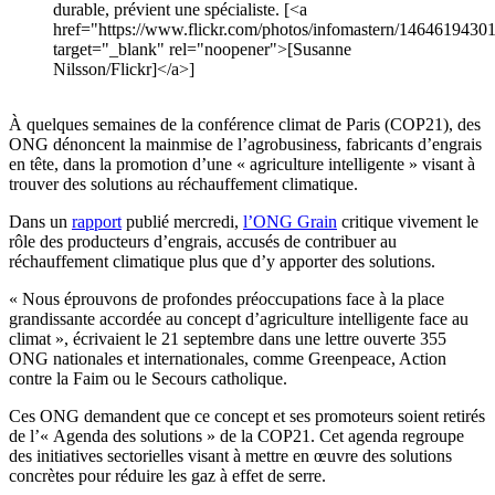
durable, prévient une spécialiste. [<a
href="https://www.flickr.com/photos/infomastern/14646194301
target="_blank" rel="noopener">[Susanne
Nilsson/Flickr]</a>]
À quelques semaines de la conférence climat de Paris (COP21), des
ONG dénoncent la mainmise de l’agrobusiness, fabricants d’engrais
en tête, dans la promotion d’une « agriculture intelligente » visant à
trouver des solutions au réchauffement climatique.
Dans un
rapport
publié mercredi,
l’ONG Grain
critique vivement le
rôle des producteurs d’engrais, accusés de contribuer au
réchauffement climatique plus que d’y apporter des solutions.
« Nous éprouvons de profondes préoccupations face à la place
grandissante accordée au concept d’agriculture intelligente face au
climat », écrivaient le 21 septembre dans une lettre ouverte 355
ONG nationales et internationales, comme Greenpeace, Action
contre la Faim ou le Secours catholique.
Ces ONG demandent que ce concept et ses promoteurs soient retirés
de l’« Agenda des solutions » de la COP21. Cet agenda regroupe
des initiatives sectorielles visant à mettre en œuvre des solutions
concrètes pour réduire les gaz à effet de serre.