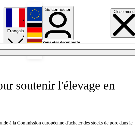
Se connecter
Close menu
English
Français
Deutsch
Vous êtes déconnecté.
Se connecter
Español
Lumières éteintes
ur soutenir l'élevage en
mande à la Commission européenne d'acheter des stocks de porc dans le