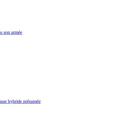
ns son armée
taque hybride présumée