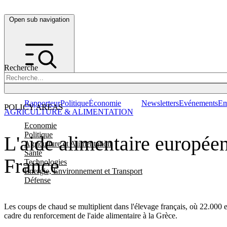
Open sub navigation
Recherche
Rapporteur
Politique
Économie
Newsletters
Evénements
Em
POLICY AREAS
AGRICULTURE & ALIMENTATION
Economie
Politique
L'aide alimentaire européen
Agriculture et Alimentation
Santé
France
Technologies
Energie, Environnement et Transport
Défense
Les coups de chaud se multiplient dans l'élevage français, où 22.000
cadre du renforcement de l'aide alimentaire à la Grèce.