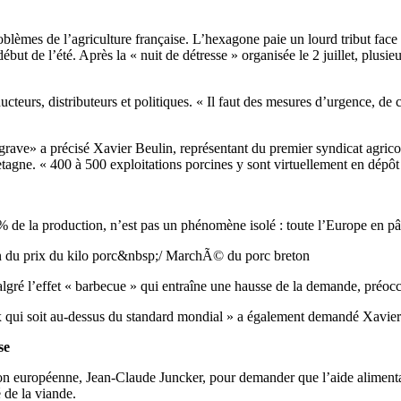
oblèmes de l’agriculture française. L’hexagone paie un lourd tribut face 
début de l’été. Après la « nuit de détresse » organisée le 2 juillet, plus
ucteurs, distributeurs et politiques. « Il faut des mesures d’urgence, de 
rave» a précisé Xavier Beulin, représentant du premier syndicat agricol
etagne. « 400 à 500 exploitations porcines y sont virtuellement en dépôt d
% de la production, n’est pas un phénomène isolé : toute l’Europe en pât
n du prix du kilo porc&nbsp;/ MarchÃ© du porc breton
algré l’effet « barbecue » qui entraîne une hausse de la demande, préoc
ix qui soit au-dessus du standard mondial » a également demandé Xavier
se
on européenne, Jean-Claude Juncker, pour demander que l’aide alimentair
 de la viande.